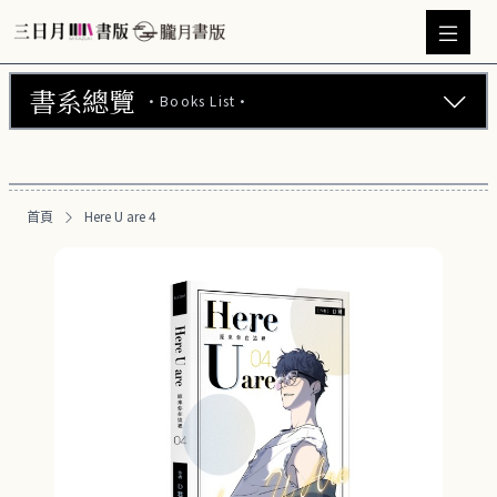
書系總覽
·Books List·
三日月書版 (675)
朧月書版 (275)
首頁
Here U are 4
漫畫 (56)
周邊商品 (260)