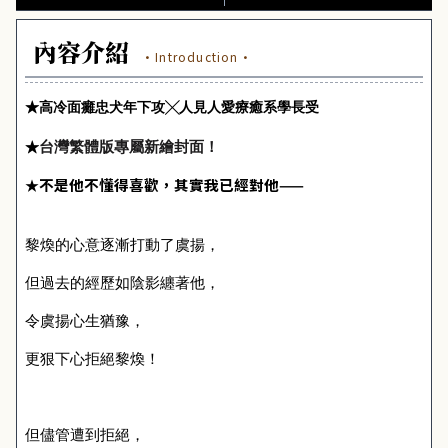
內容介紹
·Introduction·
★
高冷面癱忠犬年下攻╳人見人愛療癒系學長受
台灣繁體版專屬新繪封面！
★
不是他不懂得喜歡，其實我已經對他
——
★
黎煥的心意逐漸打動了虞揚，
但過去的經歷如陰影纏著他，
令虞揚心生猶豫，
更狠下心拒絕黎煥！
但儘管遭到拒絕，