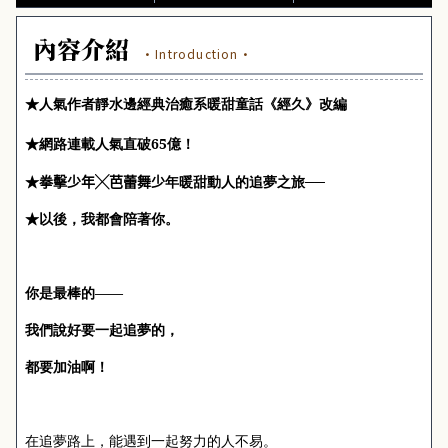
內容介紹
·Introduction·
★
人氣作者靜水邊經典治癒系暖甜童話《經久》改編
★
網路連載人氣直破
65
億！
★拳擊少年╳芭蕾舞少
年暖甜動人的追夢之旅──
★
以後，我都會陪著你。
你是最棒的——
我們說好要一起追夢的，
都要加油啊！
在追夢路上，能遇到一起努力的人不易。