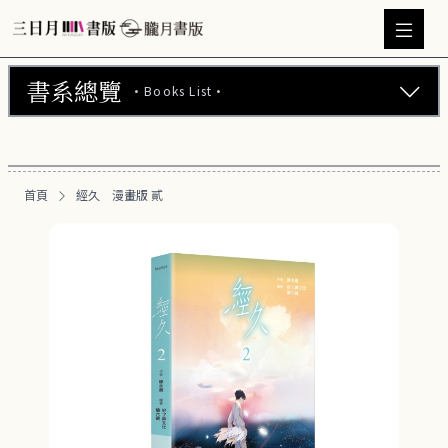
書系總覽
·Books List·
三日月書版 (675)
朧月書版 (275)
首頁
經久 漫畫版 貳
漫畫 (56)
周邊商品 (260)