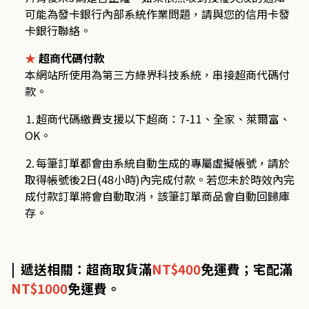
可能為發卡銀行內部系統作業問題，請與您的信用卡發
卡銀行聯絡。
★
超商代碼付款
本網站所使用為第三方綠界科技系統，串接超商代碼付
款。
⒈超商代碼繳費支援以下超商：
7-11
、全家、萊爾富、
OK
。
⒉每筆訂單都會由系統自動生成的專屬虛擬帳號，請於
取得帳號後
2
日
(48
小時
)
內完成付款。若您未於時效內完
成付款訂單將會自動取消，該筆訂單商品會自動回歸庫
存。
| 遞送相關：超商取貨滿
NT$400
免運費；宅配滿
NT$1000
免運費。