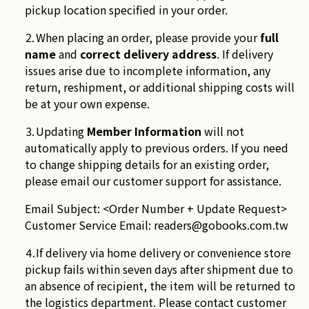
pickup location specified in your order.
⒉When placing an order, please provide your
full
name
and
correct delivery address
. If delivery
issues arise due to incomplete information, any
return, reshipment, or additional shipping costs will
be at your own expense.
⒊Updating
Member Information
will not
automatically apply to previous orders. If you need
to change shipping details for an existing order,
please email our customer support for assistance.
Email Subject: <Order Number + Update Request>
Customer Service Email:
readers@gobooks.com.tw
⒋If delivery via home delivery or convenience store
pickup fails within seven days after shipment due to
an absence of recipient, the item will be returned to
the logistics department. Please contact customer