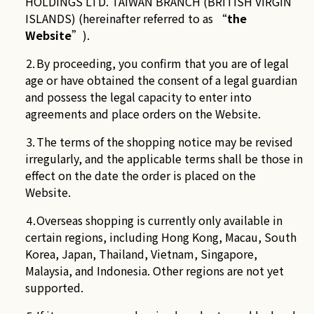
HOLDINGS LTD. TAIWAN BRANCH (BRITISH VIRGIN
ISLANDS) (hereinafter referred to as “
the
Website
”).
⒉By proceeding, you confirm that you are of legal
age or have obtained the consent of a legal guardian
and possess the legal capacity to enter into
agreements and place orders on the Website.
⒊The terms of the shopping notice may be revised
irregularly, and the applicable terms shall be those in
effect on the date the order is placed on the
Website.
⒋Overseas shopping is currently only available in
certain regions, including Hong Kong, Macau, South
Korea, Japan, Thailand, Vietnam, Singapore,
Malaysia, and Indonesia. Other regions are not yet
supported.