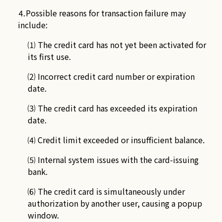
⒋Possible reasons for transaction failure may
include:
⑴ The credit card has not yet been activated for
its first use.
⑵ Incorrect credit card number or expiration
date.
⑶ The credit card has exceeded its expiration
date.
⑷ Credit limit exceeded or insufficient balance.
⑸ Internal system issues with the card-issuing
bank.
⑹ The credit card is simultaneously under
authorization by another user, causing a popup
window.