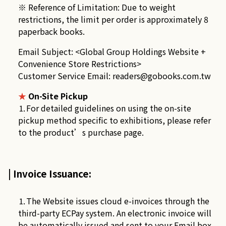
※ Reference of Limitation: Due to weight
restrictions, the limit per order is approximately 8
paperback books.
Email Subject: <Global Group Holdings Website +
Convenience Store Restrictions>
Customer Service Email:
readers@gobooks.com.tw
★
On-Site Pickup
⒈For detailed guidelines on using the on-site
pickup method specific to exhibitions, please refer
to the product’s purchase page.
| Invoice Issuance:
⒈The Website issues cloud e-invoices through the
third-party ECPay system. An electronic invoice will
be automatically issued and sent to your Email box