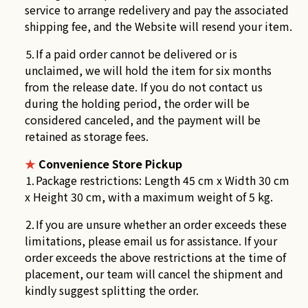
service to arrange redelivery and pay the associated
shipping fee, and the Website will resend your item.
⒌If a paid order cannot be delivered or is
unclaimed, we will hold the item for six months
from the release date. If you do not contact us
during the holding period, the order will be
considered canceled, and the payment will be
retained as storage fees.
★
Convenience Store Pickup
⒈Package restrictions: Length 45 cm x Width 30 cm
x Height 30 cm, with a maximum weight of 5 kg.
⒉If you are unsure whether an order exceeds these
limitations, please email us for assistance. If your
order exceeds the above restrictions at the time of
placement, our team will cancel the shipment and
kindly suggest splitting the order.