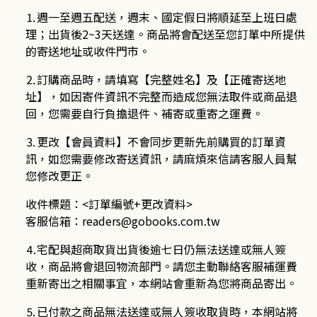
⒈週一至週五配送，週末、國定假日將順延至上班日處
理；出貨後
2~3
天送達。商品將會配送至您訂單中所提供
的寄送地址或收件門市。
⒉訂購商品時，請填寫【完整姓名】及【正確寄送地
址】，如因寄件資訊不完整而造成您無法取件或商品退
回，您需要自行負擔退件、補寄或重寄之運費。
⒊更改【會員資料】不會同步更新先前購買的訂單資
訊，如您需要修改寄送資訊，請麻煩來信請客服人員幫
您修改更正。
收件標題：<訂單編號+更改資料>
客服信箱：
readers@gobooks.com.tw
⒋宅配與超商取貨出貨後逾七日仍無法送達或無人簽
收，商品將會退回物流部門。請您主動聯絡客服補運費
重新寄出之相關事宜，本網站會重新為您將商品寄出。
⒌已付款之商品無法送達或無人簽收取貨時，本網站將