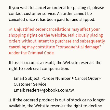
If you wish to cancel an order after placing it, please
contact customer service. An order cannot be
canceled once it has been paid for and shipped.
※ Unjustified order cancellations may affect your
shopping rights on the Website. Maliciously placing
orders without intent to purchase and subsequently
canceling may constitute "consequential damage"
under the Criminal Code.
If losses occur as a result, the Website reserves the
right to seek civil compensation.
Email Subject: <Order Number + Cancel Order>
Customer Service
Email:
readers@gobooks.com.tw
⒈If the ordered product is out of stock or no longer
available, the Website reserves the right to decline