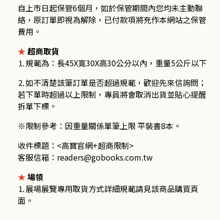
自上市日起保管6個月，如於保管期間內您均未主動聯
絡，原訂單即視為解除，已付款項將充作本網站之保管
費用。
★
超商取貨
⒈規範為：長
45X
寬
30X
高
30
公分以內，重量
5
公斤以下
⒉如不清楚該筆訂單是否超過規範，歡迎先來信詢問；
若下單時超過以上限制，專員將會取消出貨並貼心提醒
拆單下標。
※限制參考：因重量關係單筆上限 平裝書
8
本。
收件標題：
<
高寶官網
+
超商限制
>
客服信箱：
readers@gobooks.com.tw
★
場領
⒈
展場展覽專用取貨方式詳細規範請見該商品購買頁
面。