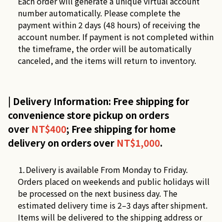
Each order will generate a unique virtual account
number automatically. Please complete the
payment within 2 days (48 hours) of receiving the
account number. If payment is not completed within
the timeframe, the order will be automatically
canceled, and the items will return to inventory.
| Delivery Information: Free shipping for
convenience store pickup on orders
over
NT$400
; Free shipping for home
delivery on orders over
NT$1,000
.
⒈Delivery is available From Monday to Friday.
Orders placed on weekends and public holidays will
be processed on the next business day. The
estimated delivery time is 2–3 days after shipment.
Items will be delivered to the shipping address or