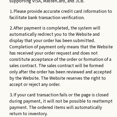
supporting VISA, MasterCard, and JCB.
⒈Please provide accurate credit card information to
facilitate bank transaction verification.
⒉After payment is completed, the system will
automatically redirect you to the Website and
display that your order has been submitted.
Completion of payment only means that the Website
has received your order request and does not
constitute acceptance of the order or formation of a
sales contract. The sales contract will be formed
only after the order has been reviewed and accepted
by the Website. The Website reserves the right to
accept or reject any order.
⒊If your card transaction fails or the page is closed
during payment, it will not be possible to reattempt
payment. The ordered items will automatically
return to inventory.