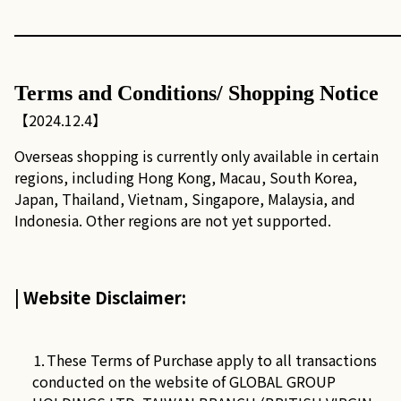
▁▁▁▁▁▁▁▁▁▁▁▁▁▁▁▁▁▁▁▁▁▁▁▁▁▁▁
Terms and Conditions/ Shopping Notice
【2024.12.4】
Overseas shopping is currently only available in certain
regions, including Hong Kong, Macau, South Korea,
Japan, Thailand, Vietnam, Singapore, Malaysia, and
Indonesia. Other regions are not yet supported.
| Website Disclaimer:
⒈These Terms of Purchase apply to all transactions
conducted on the website of GLOBAL GROUP