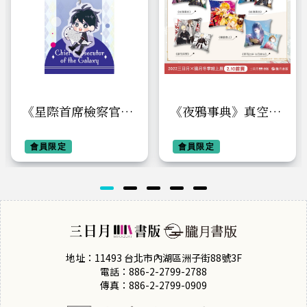
《星際首席檢察官》
《夜鴉事典》真空壓
透明壓克力吊飾【有
縮抱枕-B
奕巳】
會員限定
會員限定
地址：11493 台北市內湖區洲子街88號3F
電話：886-2-2799-2788
傳真：886-2-2799-0909