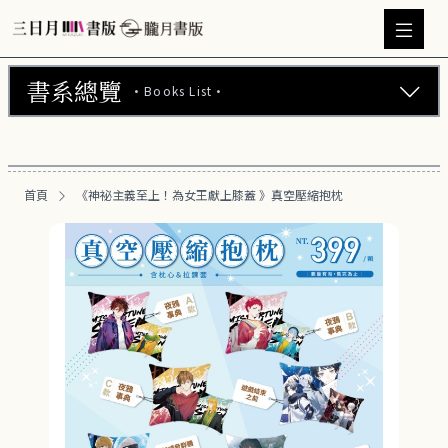
書系總覽
·Books List·
三日月書版 (675)
朧月書版 (275)
首頁
《神祕主義至上！為女王獻上膝蓋 》真空壓縮抱枕
漫畫 (56)
周邊商品 (260)