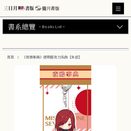
書系總覽
·Books List·
三日月書版 (675)
朧月書版 (275)
首頁
《夜鴉事典》透明壓克力吊飾【朱諾】
漫畫 (56)
周邊商品 (260)