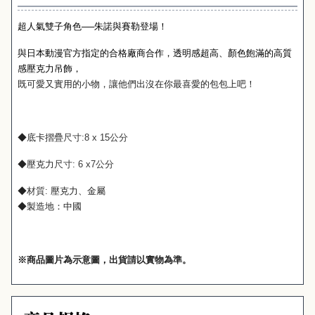
超人氣雙子角色──朱諾與賽勒登場！
與日本動漫官方指定的合格廠商合作，透明感超高、顏色飽滿的高質
感壓克力吊飾，
既可愛又實用的小物，讓他們出沒在你最喜愛的包包上吧！
◆底卡摺疊
尺寸
:8 x 15
公分
◆壓克力
尺寸
:
6 x7
公分
◆
材質
:
壓克力、金屬
◆
製造地：中國
※
商品圖片為示意圖，出貨請以實物為準。