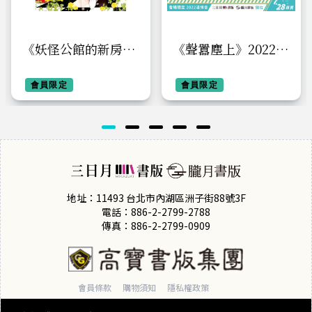
《妖怪公館的新房
《聲囂塵上》2022漫
客》典藏透明PP海報
博胸章套組
【禁慾A款】
會員限定
會員限定
地址：11493 台北市內湖區洲子街88號3F
電話：886-2-2799-2788
傳真：886-2-2799-0909
會員條款
購物須知
隱私權政策