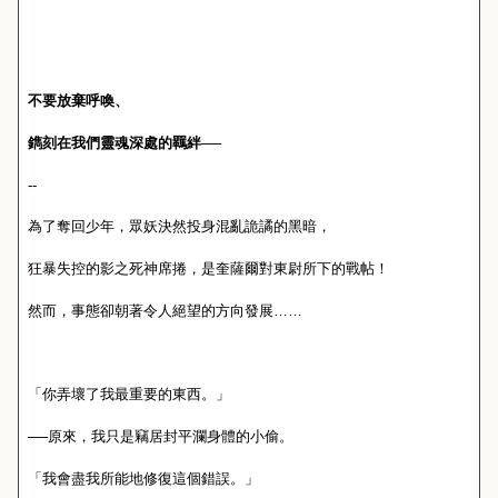
不要放棄呼喚、
鐫刻在我們靈魂深處的羈絆──
--
為了奪回少年，眾妖決然投身混亂詭譎的黑暗，
狂暴失控的影之死神席捲，是奎薩爾對東尉所下的戰帖！
然而，事態卻朝著令人絕望的方向發展……
「你弄壞了我最重要的東西。」
──原來，我只是竊居封平瀾身體的小偷。
「我會盡我所能地修復這個錯誤。」