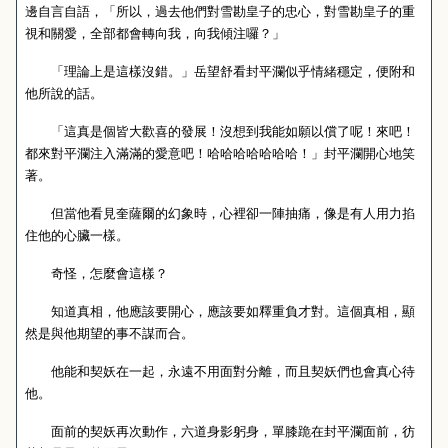
邊自言自語，「所以，過去他們對雪勘皇子的忠心，對雪勘皇子的重
視和關愛，全部都會轉向我，向我傾注囉？」
「理論上是這樣沒錯。」岳望舒看封平瀾似乎情緒穩定，便附和
他所說的話。
「這真是個皆大歡喜的發展！沒想到我能如願以償了呢！來吧！
都來對平瀾注入滿滿的愛意吧！哈哈哈哈哈哈哈！」封平瀾開心地笑
著。
但當他看見奎薩爾的幻象時，心裡卻一陣抽痛，像是有人用力掐
住他的心臟一樣。
奇怪，怎麼會這樣？
知道真相，他應該要開心，應該要如釋重負才對。這個真相，顯
然是與他期望的事不謀而合。
他能和契妖在一起，永遠不用面對分離，而且契妖們也會真心待
他。
面前的契妖再次動作，六道身影躬身，單膝跪在封平瀾面前，彷