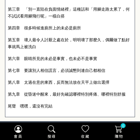
第三章 「別一直陷在負面情緒裡」這種話和「用腳走路太累了，何
不試試看用腳飛行呢」一樣白搭
第四章 很多時候進廁所上的未必是廁所
第五章 壞人最令人討厭之處在於，明明壞了那麼久，偶爾做了點好
事就馬上被洗白
第六章 眼睛所見的未必是事實，也未必不是事實
第七章 要讓別人相信謊言，必須誠懇到連自己都相信
第八章 太過在意的東西，反而無法放在天平上做出選擇
第九章 從昏迷中醒來，最好先確認哪裡特別疼痛、哪裡特別舒服
尾聲 嘿嘿，還沒有完結
0
會員
搜尋
收藏
購物