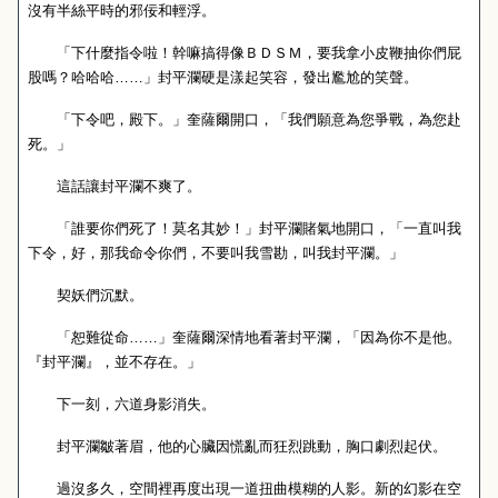
沒有半絲平時的邪佞和輕浮。
「下什麼指令啦！幹嘛搞得像ＢＤＳＭ，要我拿小皮鞭抽你們屁
股嗎？哈哈哈……」封平瀾硬是漾起笑容，發出尷尬的笑聲。
「下令吧，殿下。」奎薩爾開口，「我們願意為您爭戰，為您赴
死。」
這話讓封平瀾不爽了。
「誰要你們死了！莫名其妙！」封平瀾賭氣地開口，「一直叫我
下令，好，那我命令你們，不要叫我雪勘，叫我封平瀾。」
契妖們沉默。
「恕難從命……」奎薩爾深情地看著封平瀾，「因為你不是他。
『封平瀾』，並不存在。」
下一刻，六道身影消失。
封平瀾皺著眉，他的心臟因慌亂而狂烈跳動，胸口劇烈起伏。
過沒多久，空間裡再度出現一道扭曲模糊的人影。新的幻影在空