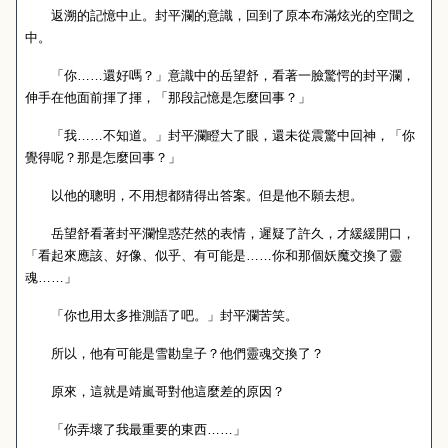
返溯的記憶中止。封平瀾的意識，回到了原本布滿炫光的空間之
中。
「你……還好嗎？」意識中的岳望舒，看著一臉驚愕的封平瀾，
伸手在他面前揮了揮，「那段記憶是怎麼回事？」
「我……不知道。」封平瀾瞪大了眼，還未從震驚中回神，「你
覺得呢？那是怎麼回事？」
以他的聰明，不用想都猜得出答案。但是他不願去想。
岳望舒看著封平瀾惶惑茫然的表情，遲疑了許久，才緩緩開口，
「看起來應該、好像、似乎、有可能是……你和那個妖魔交換了靈
魂……」
「你也用太多推測語了吧。」封平瀾苦笑。
所以，他有可能是雪勘皇子？他們靈魂交換了？
原來，這就是靖嵐哥對他這麼差的原因？
「你弄壞了我最重要的東西……」