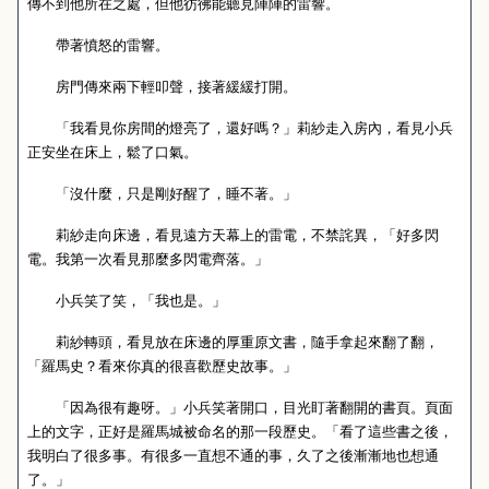
傳不到他所在之處，但他彷彿能聽見陣陣的雷響。
帶著憤怒的雷響。
房門傳來兩下輕叩聲，接著緩緩打開。
「我看見你房間的燈亮了，還好嗎？」莉紗走入房內，看見小兵
正安坐在床上，鬆了口氣。
「沒什麼，只是剛好醒了，睡不著。」
莉紗走向床邊，看見遠方天幕上的雷電，不禁詫異，「好多閃
電。我第一次看見那麼多閃電齊落。」
小兵笑了笑，「我也是。」
莉紗轉頭，看見放在床邊的厚重原文書，隨手拿起來翻了翻，
「羅馬史？看來你真的很喜歡歷史故事。」
「因為很有趣呀。」小兵笑著開口，目光盯著翻開的書頁。頁面
上的文字，正好是羅馬城被命名的那一段歷史。「看了這些書之後，
我明白了很多事。有很多一直想不通的事，久了之後漸漸地也想通
了。」