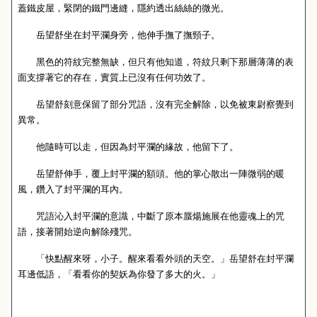
蓋鐵皮屋，緊閉的鐵門邊縫，隱約透出絲絲的微光。
岳望舒坐在封平瀾身旁，他伸手撫了撫頸子。
黑色的符紋完整無缺，但只有他知道，符紋只剩下那層薄薄的表
面支撐著它的存在，實質上已沒有任何功效了。
岳望舒刻意保留了部分咒語，沒有完全解除，以免被東尉察覺到
異常。
他隨時可以走，但因為封平瀾的緣故，他留下了。
岳望舒伸手，覆上封平瀾的額頭。他的掌心散出一陣微弱的暖
風，鑽入了封平瀾的耳內。
咒語沁入封平瀾的意識，中斷了原本蜃煬施展在他靈魂上的咒
語，接著開始逆向解除殘咒。
「快點醒來呀，小子。醒來看看外頭的天空。」岳望舒在封平瀾
耳邊低語，「看看你的契妖為你發了多大的火。」