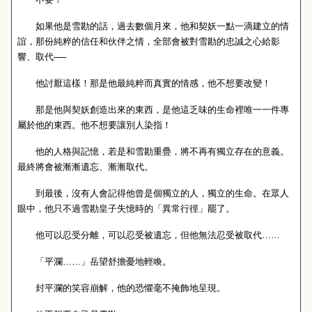
如果他是雪勘的話，過去數個月來，他和契妖一點一滴建立的情
誼，那份純粹的信任和伙伴之情，全部會被對雪勘的忠誠之心給影
響、取代──
他討厭這樣！那是他最純粹而真實的情感，他不想要改變！
那是他與契妖創造出來的東西，是他這乏味的生命裡唯一一件專
屬於他的東西。他不想要讓別人染指！
他的人格與記憶，若是和雪勘重疊，將不再有獨立存在的意義。
最終將會被漸漸遺忘、漸漸取代。
到最後，沒有人會記得他曾是個獨立的人，獨立的生命。在眾人
眼中，他只不過雪勘皇子失憶時的「異常行徑」罷了。
他可以忍受分離，可以忍受被遺忘，但他無法忍受被取代……
「平瀾……」岳望舒擔憂地輕喚。
封平瀾的笑容崩解，他的恐懼毫不掩飾地呈現。