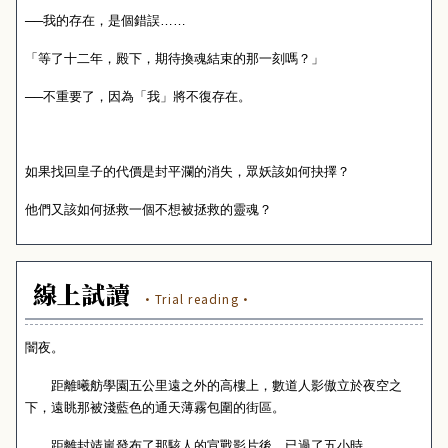
──我的存在，是個錯誤……
「等了十二年，殿下，期待換魂結束的那一刻嗎？」
──不重要了，因為「我」將不復存在。
如果找回皇子的代價是封平瀾的消失，眾妖該如何抉擇？
他們又該如何拯救一個不想被拯救的靈魂？
線上試讀
·Trial reading·
闇夜。
距離曦舫學園五公里遠之外的高樓上，數道人影傲立於夜空之
下，遠眺那被淺藍色的通天薄霧包圍的街區。
距離封靖嵐發布了那駭人的宣戰影片後，已過了五小時。