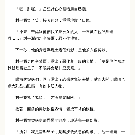
「喔，對喔。」岳望舒在心裡暗罵自己蠢。
封平瀾笑了笑，接著仰頭，重重地鬆了口氣。
「原來，奎薩爾他們找了那麼久的人，一直就在他們身邊
呀……」封平瀾想起奎薩爾，忍不住淺笑。
下一秒，他的身邊浮現出幾個幻影，是他的六個契妖。
封平瀾走向奎薩爾，露出了惡作劇一般的表情，「要是他們知道
我就是雪勘皇子，不曉得會是什麼反應。」
眼前的契妖們，同時露出了誇張的驚訝表情，嘴巴大開，眼睛也
睜大到凸出眼窩，有如卡通人物。
封平瀾搖了搖頭，「才沒那麼醜咧。」
接著，面前的契妖恢復表情，變成平常的模樣。
封平瀾在契妖身邊慢慢地踱步，繞過每一個幻影。
「所以，我是雪勘皇子，是契妖們效忠的對象。」他一邊走，一