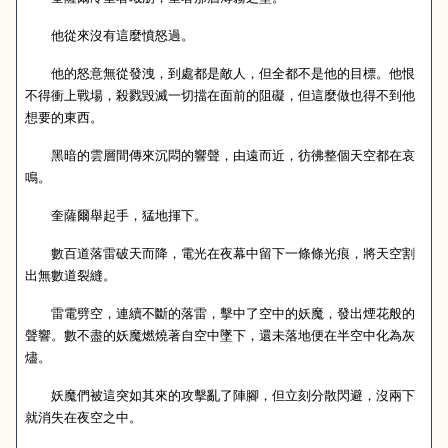
他從來沒有這麼憤怒過。
他的怒意無從發洩，到處都是敵人，但全都不是他的目標。他恨
不得衝上戰場，殺戮毀滅一切擋在面前的阻礙，但這麼做也得不到他
想要的東西。
黑暗的雲層間傳來沉悶的響聲，由遠而近，彷彿整個天空都在哀
鳴。
奎薩爾舉起手，猛地揮下。
數百道落雷破天而降，電光在夜幕中留下一條條光痕，將天空割
出無數道裂縫。
雷電劈空，連續不斷的落雷，擊中了空中的妖魔，發出煙花般的
聲響。數不盡的妖魔燃燒著自空中墜下，還未落地便在半空中化為灰
燼。
妖魔們被這突如其來的攻擊亂了陣腳，但立刻分散閃避，沒兩下
就消失在夜空之中。