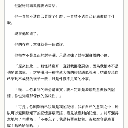
他記得封靖嵐曾說過這話。
他一直想不透自己弄壞了什麼，一直猜不透自己到底做錯了什
麼。
現在他知道了。
他的存在，本身就是一個錯誤。
他根本不是真正的封平瀾。只是占據了封平瀾身體的小偷。
「原來如此……難怪靖嵐哥一直對我那麼惡劣，因為我根本不是
他的弟弟嘛。」封平瀾用一種恍然大悟的輕鬆語氣說著，彷彿發現自
己穿到不成雙的襪子一般，只是件微不足道的小事。
「呃……你看到的未必是事實，說不定那是蜃煬刻意做假的記
憶，你也知道那傢伙的劣根性。」
「可是，你剛剛自己說這是我的記憶，我在自己的意識之中，所
以可以避開蜃煬下的記憶屏蔽咒語，看見被塵封的記憶。」封平瀾得
意地勾了勾嘴角，「不要忘了，我是特晉生榜首。沒那麼容易糊弄
喔！哈哈哈哈哈。」