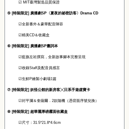
☑
MIT
臺灣製造品質保證
⑤
[
特裝限定
]
廣播劇
SP
〈夏夜的祕密訪客〉
Drama CD
☑
全新番外＆豪華配音陣容
☑
精美
CD
＆收藏盒
⑥
[
特裝限定
]
廣播劇
SP
臺詞本
☑
藍旗左衽撰寫，全新故事腳本完整呈現
☑
收錄
Staff
及配音員感言
☑
生鮮
P
繪製小劇場
1
篇
⑦
[
特裝限定
]
妖怪公館的新房客╳日系手遊虛寶卡
☑
封平瀾＆奎薩爾．
2
款隨機
（憑背面序號兌換）
⑧
[
特裝限定
]
超華麗厚磅霧面收藏盒
☑
尺寸：
31.5*21.8*4.6cm