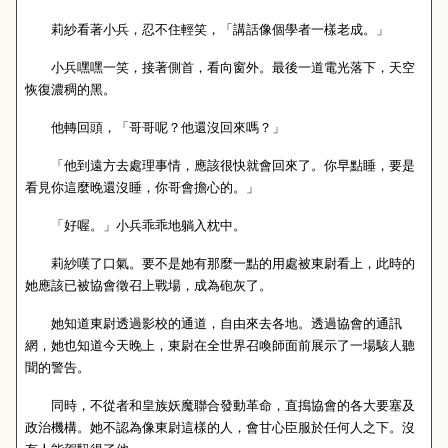
莉紗看著小兵，忍不住輕笑，「講話像個學者一樣老成。」
小兵嘿嘿一笑，接著側首，看向窗外。最後一道電光落下，天空
恢復濃稠的黑。
他轉回頭，「哥哥呢？他還沒回來嗎？」
「他到遠方去處理事情，應該很快就會回來了。你早點睡，要是
看見你這麼晚還沒睡，你哥會擔心的。」
「好喔。」小兵乖乖地躺入枕中。
莉紗嘆了口氣。要不是她有那麼一點的用處被東尉看上，此時的
她應該已被協會徵召上戰場，成為砲灰了。
她知道東尉透過影校的通道，自由來去各地。透過協會的通訊
網，她也知道今天晚上，東尉在全世界召喚師面前展示了一場駭人聽
聞的警告。
同時，不從者和皇族妖魔聯合發動革命，直搗協會的各大要塞及
政治機構。她不認為像東尉這樣的人，會甘心臣服於任何人之下。沒