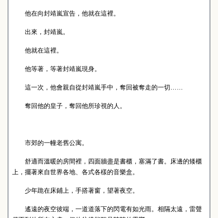
他在向封靖嵐宣告，他就在這裡。
出來，封靖嵐。
他就在這裡。
他等著，等著封靖嵐現身。
這一次，他會親自從封靖嵐手中，奪回被奪走的一切……
奪回他的皇子，奪回他所珍視的人。
市郊的一幢老舊公寓。
舒適而溫暖的房間裡，四面牆盡是書櫃，塞滿了書。床邊的矮櫃
上，擺著來自世界各地、各式各樣的音樂盒。
少年跪在床鋪上，手搭著窗，望著夜空。
遙遠的夜空彼端，一道道落下的閃電有如光雨。相隔太遠，雷聲