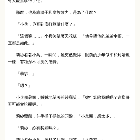
有人能駕馭得了他。
那麼，他為綠獅子和皇族效力，是為了什麼？
「小兵，你哥到底打算做什麼？」
「這個嘛……」小兵笑望著天花板，「他希望他的弟弟幸福。一
直都是如此。」
莉紗看著小兵。一瞬間，她突然覺得，眼前的少年似乎和封靖嵐
一樣，有種深不可測的感覺。
「莉紗。」
「嗯？」
小兵側著頭，賊賊地望著莉紗竊笑，「妳打算陪我睡嗎？這樣哥
哥可能會吃醋喔。」
莉紗莞爾，伸手揉了揉他的頭髮，「小鬼頭，想太多。」
「莉紗，妳有契妖嗎？」
莉紗看向小兵，沉默了片刻，回答，「之前有。」