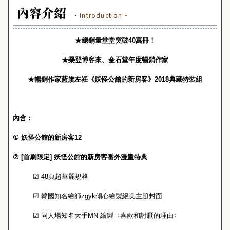
內容介紹
·Introduction·
★總銷量堂堂突破
40
萬冊！
★榮登博客來、金石堂年度暢銷作家
★暢銷作家藍旗左衽《妖怪公館的新房客》
2018
典藏特裝組
內含：
①
妖怪公館的新房客
12
②
[
首刷限定
]
妖怪公館的新房客番外漫畫特典
☑
48
頁
超華麗規格
☑
韓國知名繪師
zgyk
傾心繪製絕美主題封面
☑
同人場知名大手
MN
繪製〈喜歡和討厭的理由〉