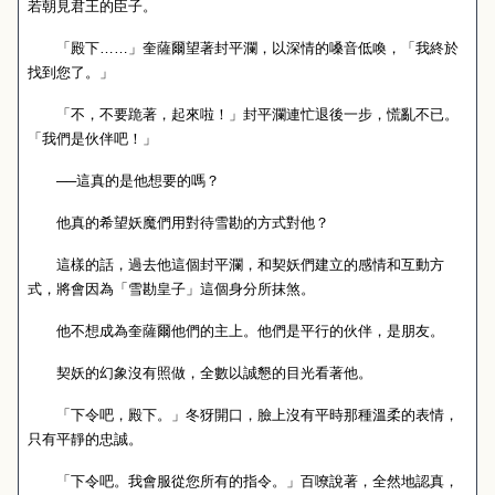
若朝見君王的臣子。
「殿下……」奎薩爾望著封平瀾，以深情的嗓音低喚，「我終於
找到您了。」
「不，不要跪著，起來啦！」封平瀾連忙退後一步，慌亂不已。
「我們是伙伴吧！」
──這真的是他想要的嗎？
他真的希望妖魔們用對待雪勘的方式對他？
這樣的話，過去他這個封平瀾，和契妖們建立的感情和互動方
式，將會因為「雪勘皇子」這個身分所抹煞。
他不想成為奎薩爾他們的主上。他們是平行的伙伴，是朋友。
契妖的幻象沒有照做，全數以誠懇的目光看著他。
「下令吧，殿下。」冬犽開口，臉上沒有平時那種溫柔的表情，
只有平靜的忠誠。
「下令吧。我會服從您所有的指令。」百嘹說著，全然地認真，