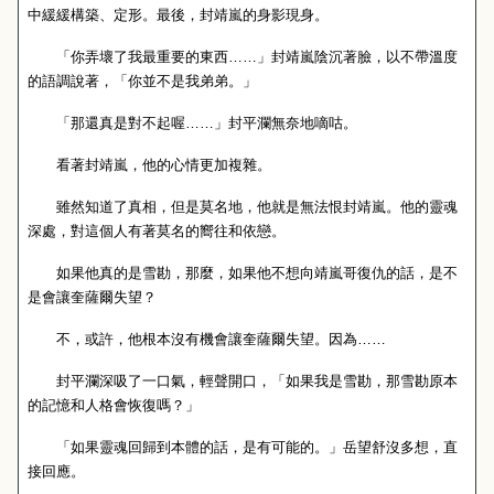
中緩緩構築、定形。最後，封靖嵐的身影現身。
「你弄壞了我最重要的東西……」封靖嵐陰沉著臉，以不帶溫度
的語調說著，「你並不是我弟弟。」
「那還真是對不起喔……」封平瀾無奈地嘀咕。
看著封靖嵐，他的心情更加複雜。
雖然知道了真相，但是莫名地，他就是無法恨封靖嵐。他的靈魂
深處，對這個人有著莫名的嚮往和依戀。
如果他真的是雪勘，那麼，如果他不想向靖嵐哥復仇的話，是不
是會讓奎薩爾失望？
不，或許，他根本沒有機會讓奎薩爾失望。因為……
封平瀾深吸了一口氣，輕聲開口，「如果我是雪勘，那雪勘原本
的記憶和人格會恢復嗎？」
「如果靈魂回歸到本體的話，是有可能的。」岳望舒沒多想，直
接回應。