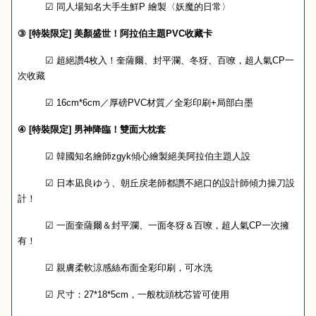
☑
同人場知名大手生鮮
P
繪製〈妖魔的日常〉
③
[
特裝限定
]
美顏盛世！阿拉伯主題
PVC
收藏卡
☑
超絕讚
4
枚入！奎薩爾、封平瀾、冬犽、百嘹，
超人氣
CP
一
次收藏
☑
16cm*6cm
／厚磅
PVC
材質／全彩印刷
+
局部白墨
④
[
特裝限定
]
男神降臨！雙面大枕套
☑
韓國知名繪師
zgyk
傾心繪製絕美
阿拉伯
主題人設
☑
日本凪良ゆう、朝丘戻老師都讚不絕口的設計師傾力操刀設
計！
☑
一面奎薩爾＆封平瀾、一面冬犽＆百嘹，超人氣
CP
一次擁
有！
☑
親膚柔軟涼感絲布面全彩印刷，可水洗
☑
尺寸：
27*18*5cm
，一般枕頭枕芯皆可使用