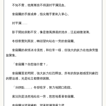
不知不覺，他漸漸捨不得讓封平瀾流血。
奎薩爾的手握成拳，指尖幾乎要刺入掌心。
封平瀾……
影子開始祟動不安，像是微風拂過的池水，泛起細微漣漪。
冬犽察覺到異狀，轉頭望向站在一旁的奎薩爾。
奎薩爾的表情冰冷漠然，和往常一樣，但強大的妖力在他身旁盤
旋聚集。
「奎薩爾？你想做什麼？」
奎薩爾置若罔聞，強大妖力狂烈釋放。所有的契妖都感受到劇烈
的壓迫感，光是站立都覺得困難。
「冷靜點……」冬犽咬牙，努力地開口勸阻。
索法則是淡然地站在一旁，悠悠地看著奎薩爾。
奎薩爾冷望著曦舫，望著那層薄霧之壁。