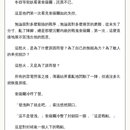
冬犽等契妖看著奎薩爾，詫異不已。
這是他們第一次看見奎薩爾如此失控。
無論面對多麼艱險的戰爭，無論面對多麼痛苦的磨難，從未失了
分寸、亂了陣腳，總是那麼沉鬱內斂的戰鬼奎薩爾，第一次，這麼直
接地展示宣洩出他的怒意。
這怒火，是為了什麼原因而發？為了自己的無能為力？為了敵人
的卑劣狡詐？
這怒火，又是為了誰而發？
所有的雷電劈落之後，薄霧結界紊亂地閃動了一陣，但過沒多久
就恢復原樣。
奎薩爾冷哼了聲。
「發洩夠了就走吧。」索法悠然開口。
「這不是發洩。」奎薩爾冷瞥了封鎖區一眼，「這是戰帖。」
這是對封靖嵐一個人下的戰帖。