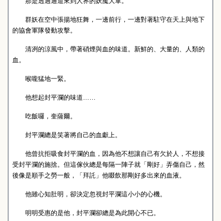
那是透過通道來到人界的妖魔大軍。
群妖在空中張揚地狂舞，一邊前行，一邊對著駐守在天上與地下
的協會軍隊發動攻擊。
清冽的涼風中，帶著硝煙與血的味道。新鮮的、大量的、人類的
血。
喉嚨猛地一緊。
他想起封平瀾的味道……
吃飯囉，奎薩爾。
封平瀾總是笑著將自己的血獻上。
他曾抗拒吸食封平瀾的血，因為他不想讓自己有欠於人，不想接
受封平瀾的施捨。但這傢伙總是每隔一陣子就「剛好」弄傷自己，然
後像是順手之勞一般，「拜託」他啜飲那剛好多出來的血液。
他雖心知肚明，卻決定忽視封平瀾這小小的心機。
明明受惠的是他，封平瀾卻總是為此開心不已。