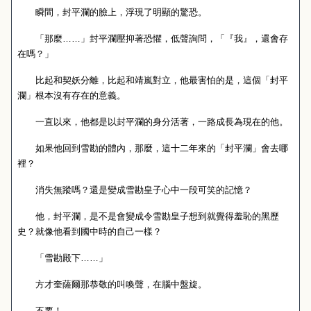
瞬間，封平瀾的臉上，浮現了明顯的驚恐。
「那麼……」封平瀾壓抑著恐懼，低聲詢問，「『我』，還會存
在嗎？」
比起和契妖分離，比起和靖嵐對立，他最害怕的是，這個「封平
瀾」根本沒有存在的意義。
一直以來，他都是以封平瀾的身分活著，一路成長為現在的他。
如果他回到雪勘的體內，那麼，這十二年來的「封平瀾」會去哪
裡？
消失無蹤嗎？還是變成雪勘皇子心中一段可笑的記憶？
他，封平瀾，是不是會變成令雪勘皇子想到就覺得羞恥的黑歷
史？就像他看到國中時的自己一樣？
「雪勘殿下……」
方才奎薩爾那恭敬的叫喚聲，在腦中盤旋。
不要！