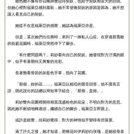
雖然她不像有些召喚師會惡待契妖，也給予契妖相當大的自由。
但她心裡對福萊亞感到羞恥，她不常使喚契妖的原因是因為，她不想
讓人看見自己的契妖。
她從不在意福萊亞的感覺，她認為福萊亞亦是。
但是，某次她們出任務時，來到了一棟私人山莊。在穿過那寬敞
的前庭花園時，福萊亞突然停下了腳步。
「有什麼問題嗎？」莉紗看向自己的契妖。她發現對方汙濁的眼
中，似乎有著期待又興奮的光彩。
長著難看骨節的灰藍色手掌，指向了花圃。
「那個，妳的花……」福萊亞以粗啞的聲音回答，他不擅長言
語，因此說出的話總以簡短單字組合，「那個，是妳。」
莉紗瞥向花圃裡開得相當茂盛粉色的花朵，不明白對方的意思。
因此她不耐煩地轉過頭，繼續自己的腳步，福萊亞立即跟上。
或許是錯覺，但莉紗覺得，對方的神情似乎變得有些落寞。
過了許久之後，她才知道，那種花叫伊莉紗白玫瑰，是她祖母喜