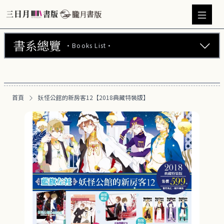
書系總覽
·Books List·
三日月書版 (675)
朧月書版 (275)
首頁
妖怪公館的新房客12【2018典藏特裝版】
漫畫 (56)
周邊商品 (260)