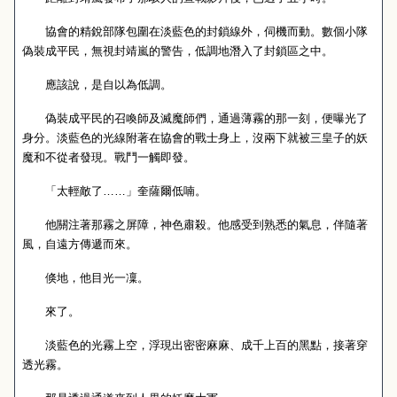
協會的精銳部隊包圍在淡藍色的封鎖線外，伺機而動。數個小隊
偽裝成平民，無視封靖嵐的警告，低調地潛入了封鎖區之中。
應該說，是自以為低調。
偽裝成平民的召喚師及滅魔師們，通過薄霧的那一刻，便曝光了
身分。淡藍色的光線附著在協會的戰士身上，沒兩下就被三皇子的妖
魔和不從者發現。戰鬥一觸即發。
「太輕敵了……」奎薩爾低喃。
他關注著那霧之屏障，神色肅殺。他感受到熟悉的氣息，伴隨著
風，自遠方傳遞而來。
倏地，他目光一凜。
來了。
淡藍色的光霧上空，浮現出密密麻麻、成千上百的黑點，接著穿
透光霧。