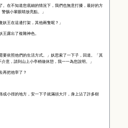
了。在不知道您底細的情況下，我們也無意打擾，最好的方
，警惕小輩眼睛放亮點。」
隻妖王在這邊打架，其他兩隻呢？」
妖王露出了複雜神色。
需要依照他們的生活方式。」妖思索了一下子，回道。「其
不介意，請到山上小亭稍做休憩，我一一為您說明。」
去再把他宰了？
路或小徑的地方，安一下子就滿頭大汗，身上沾了許多樹