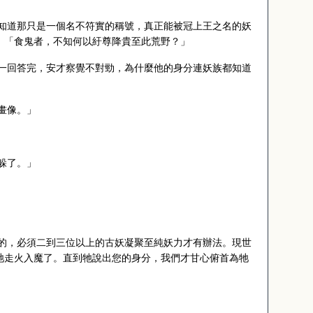
知道那只是一個名不符實的稱號，真正能被冠上王之名的妖
。「食鬼者，不知何以紆尊降貴至此荒野？」
一回答完，安才察覺不對勁，為什麼他的身分連妖族都知道
畫像。」
躲了。」
的，必須二到三位以上的古妖凝聚至純妖力才有辦法。現世
牠走火入魔了。直到牠說出您的身分，我們才甘心俯首為牠