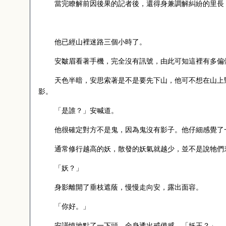
當完瞭解前因後果的記者後，還得身兼調解糾紛的里長
他已經山裡迷路三個小時了。
安皺眉看著手機，完全沒有訊號，由此可知這裡有多偏
天色半暗，安思索著是不是要先下山，他可不想在山上
影。
「是誰？」安喊道。
他很確定對方不是鬼，因為鬼沒有影子。他仔細感覺了
通常修行越高的妖，散發的妖氣就越少，並不是說牠們
「妖？」
身影離開了垂枝遮蔭，慢慢走向安，露出面容。
「你好。」
安謹慎地點了一下頭，全身透出戒備感。「妖王？」