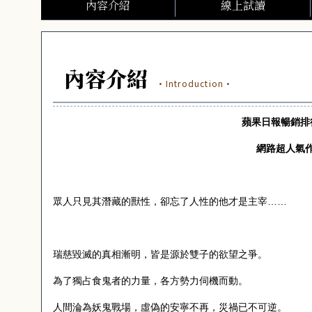
內容介紹
線上試讀
內容介紹
·Introduction·
蘋果日報暢銷排
網路超人氣
眾人只見其潛藏的獸性，卻忘了人性的他才是主宰……
瑞慈毀滅的真相漸明，皆是源於雙子的欲望之爭。
為了獨占食鬼者的力量，各方勢力伺機而動。
人間淪為妖鬼戰場，虛偽的安寧不再，災禍已不可逆。