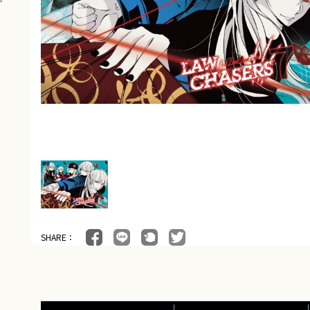
SHARE：