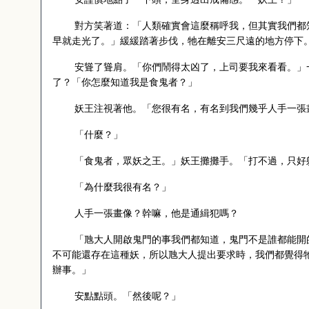
對方笑著道：「人類確實會這麼稱呼我，但其實我們都
早就走光了。」緩緩踏著步伐，牠在離安三尺遠的地方停下
安聳了聳肩。「你們鬧得太凶了，上司要我來看看。」
了？「你怎麼知道我是食鬼者？」
妖王注視著他。「您很有名，有名到我們幾乎人手一張
「什麼？」
「食鬼者，眾妖之王。」妖王攤攤手。「打不過，只好
「為什麼我很有名？」
人手一張畫像？幹嘛，他是通緝犯嗎？
「虺大人開啟鬼門的事我們都知道，鬼門不是誰都能開
不可能還存在這種妖，所以虺大人提出要求時，我們都覺得
辦事。」
安點點頭。「然後呢？」