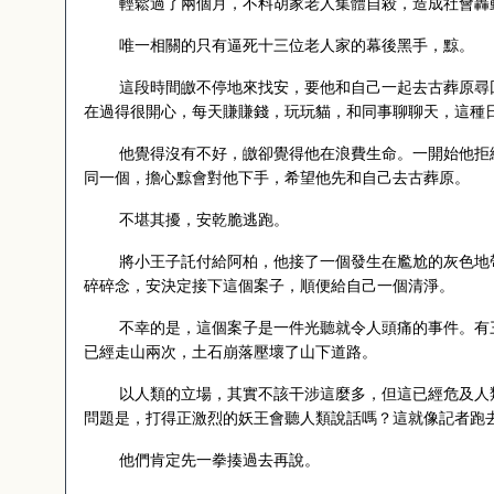
輕鬆過了兩個月，不料胡家老人集體自殺，造成社會轟
唯一相關的只有逼死十三位老人家的幕後黑手，黥。
這段時間皦不停地來找安，要他和自己一起去古葬原尋
在過得很開心，每天賺賺錢，玩玩貓，和同事聊聊天，這種
他覺得沒有不好，皦卻覺得他在浪費生命。一開始他拒
同一個，擔心黥會對他下手，希望他先和自己去古葬原。
不堪其擾，安乾脆逃跑。
將小王子託付給阿柏，他接了一個發生在尷尬的灰色地
碎碎念，安決定接下這個案子，順便給自己一個清淨。
不幸的是，這個案子是一件光聽就令人頭痛的事件。有
已經走山兩次，土石崩落壓壞了山下道路。
以人類的立場，其實不該干涉這麼多，但這已經危及人
問題是，打得正激烈的妖王會聽人類說話嗎？這就像記者跑
他們肯定先一拳揍過去再說。