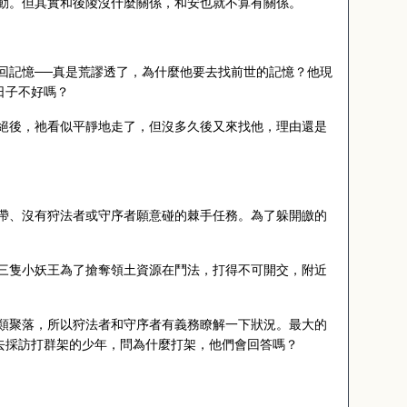
動。但其實和後陵沒什麼關係，和安也就不算有關係。
回記憶──真是荒謬透了，為什麼他要去找前世的記憶？他現
日子不好嗎？
絕後，祂看似平靜地走了，但沒多久後又來找他，理由還是
帶、沒有狩法者或守序者願意碰的棘手任務。為了躲開皦的
三隻小妖王為了搶奪領土資源在鬥法，打得不可開交，附近
類聚落，所以狩法者和守序者有義務瞭解一下狀況。最大的
去採訪打群架的少年，問為什麼打架，他們會回答嗎？