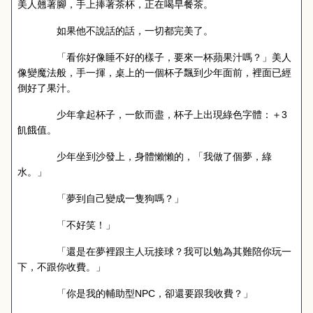
美人翹著腳，手上捧著茶杯，正在喝早餐茶。
如果他不說話的話，一切都完美了。
「看你好像睡不好的樣子，要來一杯蘋果汁嗎？」美人
像變魔法般，手一揮，桌上的一個杯子飄到少年面前，裡面已經
倒好了果汁。
少年拿起杯子，一飲而盡，杯子上出現綠色字體：＋
3
飢餓值。
少年坐到沙發上，身體懶懶的，「我做了個夢，綠
水。」
「夢到自己變成一隻狗嗎？」
「不好笑！」
「還是在夢裡跟主人玩接球？我可以勉為其難陪你玩一
下，不跟你收費。」
「你是我的輔助型
NPC
，卻還要跟我收費？」