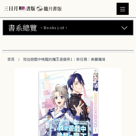
書系總覽
·Books List·
三日月書版 (675)
朧月書版 (275)
首頁
我從遊戲中喚醒的魔王是廢柴1：新任務：美麗魔境
漫畫 (56)
周邊商品 (260)