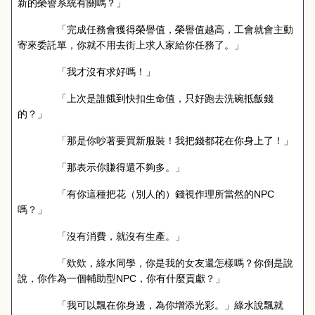
新的榮譽系統有關嗎？」
「完成任務會獲得榮譽值，榮譽值越高，工會就會主動
寄來委託單，你就不用去街上求人家給你任務了。」
「我才沒有求好嗎！」
「上次是誰餓到快扣生命值，只好跑去洗碗抵飯錢
的？」
「那是你吵著要買新服裝！我把錢都花在你身上了！」
「那表示你賺得還不夠多。」
「有你這種把花（別人的）錢視作理所當然的
NPC
嗎？」
「沒有消費，就沒有生產。」
「欸欸，綠水同學，你是我的女友還怎樣嗎？你倒是說
說，你作為一個輔助型
NPC
，你有什麼貢獻？」
「我可以飄在你身邊，為你增添光彩。」綠水說飄就