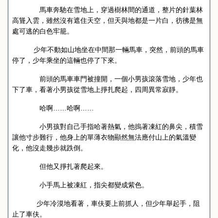
馬車奔馳在雪地上，穿過樹林間的通道，整片的針葉林
高聳入雲，雖然沒有遮住天空，但天與地都是一片白，彷彿是無
處可逃的白色牢籠。
少年不動如山地坐在中間那一輛馬車，突然，前頭的馬車
停了，少年乘坐的這輛也停了下來。
前頭的馬車車門被撞開，一個小男孩滾落雪地，少年也
下了車，看著小男孩從雪地上掙扎爬起，四周異常寂靜。
哈啊……哈啊……
小男孩對自己手指哈著熱氣，他摀著凍紅的鼻尖，積雪
讓他寸步難行，他身上的單薄衣物顯然無法應付山上的氣溫變
化，他沒走幾步就跌倒。
但他又掙扎著爬起來。
小手馬上被凍紅，指尖都變成紫色。
少年冷漠地看著，車伕要上前抓人，但少年舉起手，阻
止了車伕。