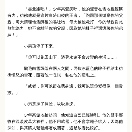
「盡量跑吧！」少年高聲疾呼，他的聲音在雪地裡鏗鏘
有力，彷彿他就是這片白茫山稜的王者，「跑回那個拋棄你的父
親，每天清理他酒醉後的嘔吐物、每天被他毆打，你的母親對此
無能為力，她不會離開你的父親，因為她的肚子裡還懷著你的弟
妹！」
小男孩停了下來。
「你可以跑回山下，過著永遠不會改變的生活……」
鵝毛白雪飄落在兩人之間，男孩冰藍色的眸子裡結出彷
彿憤怒的雪花，隨著他一眨眼，黏在他的睫毛上。
「或者，你可以留在我身邊，我可以讓你變得像一個貴
族。」
小男孩抹了抹臉，吸吸鼻涕。
少年高傲地抬起頭，他知道自己已經勝利。他的雙手都
收在溫暖皮草大衣裡，他不用武器，他不會拿繩子綁人，因為他
深知，與其將人緊緊綁著或關著，還是放養比較好。