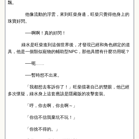
飄。
他像流動的浮雲，來到旺柴身邊，旺柴只覺得他身上的
珠寶好閃。
──啊啊！真的好閃！
綠水是旺柴進到這個世界後，才發現已經和角色綁定的道
具，他是一個類似寵物的輔助型
NPC
，那他具體有什麼功用呢？
──呃……
──暫時想不出來。
「我都想去客訴你了！」旺柴擋著自己的雙眼，他已經
多次懷疑，綠水身上這套應該是隱藏版的攻擊套裝。
「哼，你去啊，你去啊～」
「你信不信我棄坑不玩！」
「你捨不得的。」