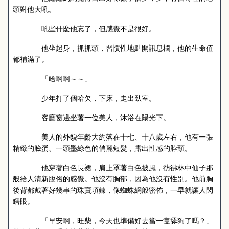
頭對他大吼。
吼些什麼他忘了，但感覺不是很好。
他坐起身，抓抓頭，習慣性地點開訊息欄，他的生命值
都補滿了。
「哈啊啊～～」
少年打了個哈欠，下床，走出臥室。
客廳窗邊坐著一位美人，沐浴在陽光下。
美人的外貌年齡大約落在十七、十八歲左右，他有一張
精緻的臉蛋、一頭墨綠色的俏麗短髮，露出性感的脖頸。
他穿著白色長裙，肩上罩著白色披風，彷彿林中仙子那
般給人清新脫俗的感覺。他沒有胸部，因為他沒有性別。他前胸
後背都戴著好幾串的珠寶項鍊，像蜘蛛網般密佈，一早就讓人閃
瞎眼。
「早安啊，旺柴，今天也準備好去當一隻舔狗了嗎？」