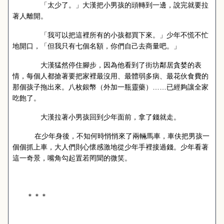
「太少了。」大漢把小男孩的頭轉到一邊，說完就要拉
著人離開。
「我可以把這裡所有的小孩都買下來。」少年不慌不忙
地開口，「但我只有七個名額，你們自己去商量吧。」
大漢猛然停住腳步，因為他看到了街坊鄰居貪婪的表
情，每個人都搶著要把家裡最沒用、最體弱多病、最花伙食費的
那個孩子拖出來。八枚銀幣（外加一瓶靈藥）……已經夠讓全家
吃飽了。
大漢拉著小男孩回到少年面前，拿了錢就走。
在少年身後，不知何時悄悄來了兩輛馬車，車伕把男孩一
個個抓上車，大人們則心懷感激地從少年手裡接過錢。少年看著
這一奇景，嘴角勾起置若罔聞的微笑。
＊＊＊