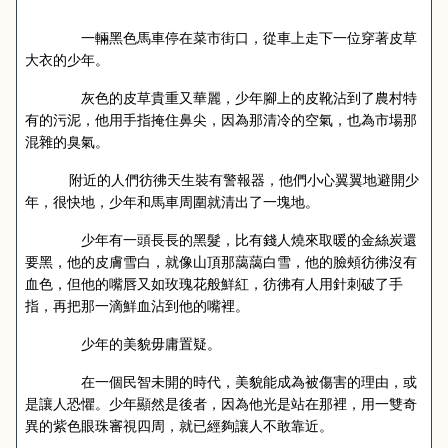
一輛黑色馬車停在菜市街口，從車上走下一位穿著皮草
大衣的少年。
灰色的皮草貴重又華麗，少年腳上的皮靴沾到了農村特
有的污泥，他用手指掩住鼻尖，因為那清冷的空氣，也為市場那
混雜的臭氣。
附近的人們彷彿天生裝有警報器，他們小心翼翼地避開少
年，很快地，少年和馬車周圍就清出了一塊地。
少年有一頭長長的黑髮，比有錢人燒來取暖的金絲炭還
要黑，他的皮膚雪白，就像山頂那藹藹白雪，他的臉頰彷彿沒有
血色，但他的嘴唇又如玫瑰花般鮮紅，彷彿有人用針刺破了手
指，再把那一滴鮮血沾到他的嘴裡。
少年的美貌毋庸置疑。
在一個民智未開的時代，美貌能成為被傷害的理由，或
是讓人恐懼。少年顯然是後者，因為他光是站在那裡，用一雙奇
異的紫色眼珠審視四周，就已經夠讓人不敢靠近。