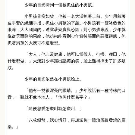
少年的目光掃到一個被抓住的小男孩。
小男孩骨瘦如柴，他被一名大漢抓著上前。少年用戴著
皮手套的纖細手指，抓住小男孩的下頷。小男孩有一雙冰藍色的
眼眸，大大圓圓的，透露著疑竇與恐懼；對小男孩來說，少年就
像從天而降的惡龍，他彷彿能看到少年背後張開的惡魔翅膀，但
抓著男孩的大漢可不這麼想。
「大人，他非常健康，他可以當僕人、打掃、種田，他
什麼都做。」大漢對少年露出諂媚的笑，臉上難得擠出了許多皺
紋。
少年的目光依然在小男孩臉上。
「他有一雙很漂亮的眼睛。」少年說話有一種特殊的口
音，一聽就不像本地人，「他叫什麼名字？」
「隨便您愛怎麼叫就怎麼叫。」
「八枚銀幣，我心情好，再加送你一瓶治感冒發燒的靈
藥。」