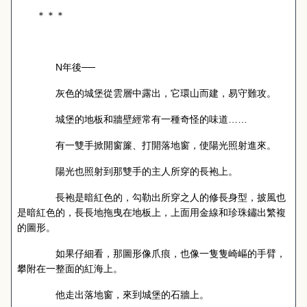
＊＊＊
N
年後──
灰色的城堡從雲層中露出，它環山而建，易守難攻。
城堡的地板和牆壁經常有一種奇怪的味道……
有一雙手掀開窗簾、打開落地窗，使陽光照射進來。
陽光也照射到那雙手的主人所穿的長袍上。
長袍是暗紅色的，勾勒出所穿之人的修長身型，披風也
是暗紅色的，長長地拖曳在地板上，上面用金線和珍珠鏽出繁複
的圖形。
如果仔細看，那圖形像爪痕，也像一隻隻崎嶇的手臂，
攀附在一整面的紅海上。
他走出落地窗，來到城堡的石牆上。