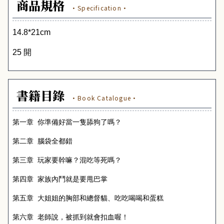
商品規格
·Specification·
14.8*21cm
25 開
書籍目錄
·Book Catalogue·
第一章
你準備好當一隻舔狗了嗎？
第二章
腦袋全都錯
第三章
玩家要幹嘛？混吃等死嗎？
第四章
家族內鬥就是要甩巴掌
第五章
大姐姐的胸部和總督貓、吃吃喝喝和蛋糕
第六章
老師說，被抓到就會扣血喔！