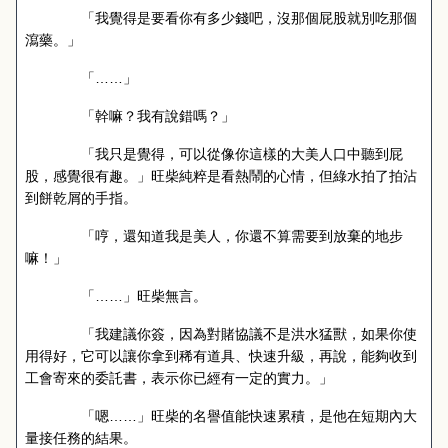
「我覺得是要看你有多少錢吧，沒那個屁股就別吃那個
瀉藥。」
「……」
「幹嘛？我有說錯嗎？」
「我只是覺得，可以從像你這樣的大美人口中聽到屁
股，感覺很有趣。」旺柴純粹是看熱鬧的心情，但綠水拍了拍沾
到餅乾屑的手指。
「哼，還知道我是美人，你還不算需要到放棄的地步
嘛！」
「……」旺柴無言。
「我建議你簽，因為對賭協議不是洪水猛獸，如果你使
用得好，它可以讓你拿到稀有道具、快速升級，再說，能夠收到
工會寄來的委託書，表示你已經有一定的實力。」
「嗯……」旺柴的名譽值能快速累積，是他在短期內大
量接任務的結果。