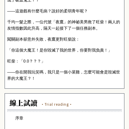
成了吸血鬼王？？
——這遊戲有什麼毛病？說好的柔弱青年呢？
千均一髮之際，一位代號「夜鷹」的神祕美男救了旺柴！兩人的
友情指數因此升高，隔天一起接下了一個任務副本。
闖關副本卻意外失敗，夜鷹更對旺柴說：
「你這個大魔王！是你毀滅了我的世界，你要對我負責！」
旺柴：「
0.0
？？？」
——你在開我玩笑嗎，我只是一個小菜雞，怎麼可能會是毀滅世
界的大魔王？！
線上試讀
·Trial reading·
序章