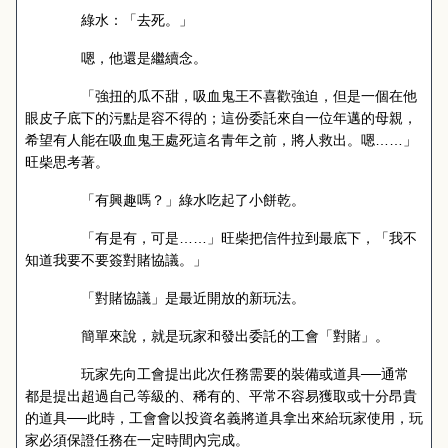
綠水：「去死。」
嗯，他還是繼續念。
「強扭的瓜不甜，吸血鬼王不喜歡強迫，但是一個在他
眼皮子底下的污點是容不得的；這份委託來自一位年邁的母親，
希望有人能在吸血鬼王處死這名青年之前，將人救出。嗯……」
旺柴思考著。
「有興趣嗎？」綠水吃起了小餅乾。
「有是有，可是……」旺柴把信件拉到最底下，「我不
知道我要不要簽對賭協議。」
「對賭協議」是最近開放的新玩法。
簡單來說，就是玩家和發出委託的工會「對賭」。
玩家先向工會提出此次任務需要的裝備或道具──通常
都是提出超過自己等級的、稀有的、平常不容易獲取或十分昂貴
的道具──此時，工會會以投資名義將道具拿出來給玩家使用，玩
家必須保證任務在一定時間內完成。