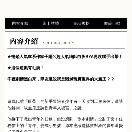
內容介紹
線上試讀
商品規格
書籍目錄
內容介紹
·Introduction·
★
暢銷人氣腐系作家子陽╳超人氣繪師白夜
BYA
再度聯手出擊！
★
這個遊戲有毛病！
不僅劇情黑白來，隊友還說我是毀滅現實世界的大魔王？？
遊戲代號「旺柴」的新手冒險者少年有一天收到工會來信，邀請
他解開「吸血鬼王誘拐青年入後宮」之謎。
他接下了救出青年的任務，但沒想到「副本劇情」全亂了套！任
務信上的「青年」變成小男孩，原本應該是拯救對象的青年還變