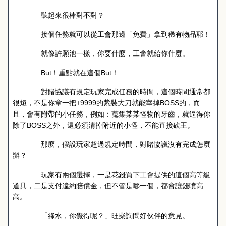
聽起來很棒對不對？
接個任務就可以從工會那邊「免費」拿到稀有物品耶！
就像許願池一樣，你要什麼，工會就給你什麼。
But
！重點就在這個
But
！
對賭協議有規定玩家完成任務的時間，這個時間通常都
很短，不是你拿一把
+9999
的紫裝大刀就能宰掉
BOSS
的，而
且，會有附帶的小任務，例如：蒐集某某怪物的牙齒，就逼得你
除了
BOSS
之外，還必須清掉附近的小怪，不能直接砍王。
那麼，假設玩家超過規定時間，對賭協議沒有完成怎麼
辦？
玩家有兩個選擇，一是花錢買下工會提供的這個高等級
道具，二是支付違約賠償金，但不管是哪一個，都會讓錢噴高
高。
「綠水，你覺得呢？」旺柴詢問好伙伴的意見。