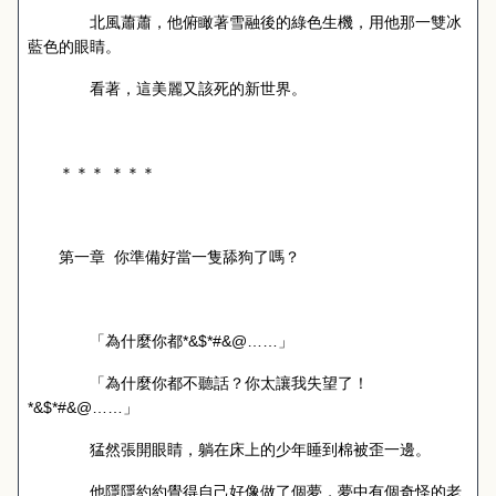
北風蕭蕭，他俯瞰著雪融後的綠色生機，用他那一雙冰
藍色的眼睛。
看著，這美麗又該死的新世界。
＊＊＊ ＊＊＊
第一章
你準備好當一隻舔狗了嗎？
「為什麼你都
*&$*#&@
……」
「為什麼你都不聽話？你太讓我失望了！
*&$*#&@
……」
猛然張開眼睛，躺在床上的少年睡到棉被歪一邊。
他隱隱約約覺得自己好像做了個夢，夢中有個奇怪的老