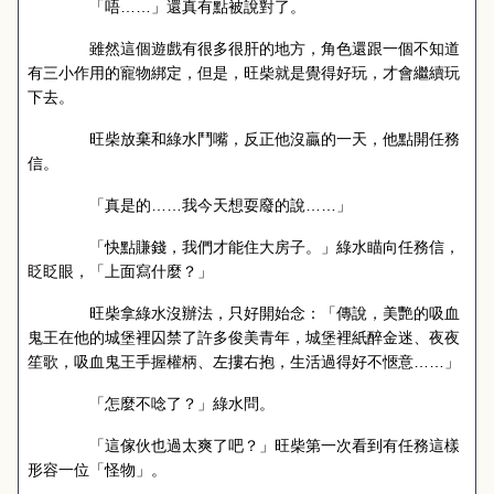
「唔……」還真有點被說對了。
雖然這個遊戲有很多很肝的地方，角色還跟一個不知道
有三小作用的寵物綁定，但是，旺柴就是覺得好玩，才會繼續玩
下去。
旺柴放棄和綠水鬥嘴，反正他沒贏的一天，他點開任務
信。
「真是的……我今天想耍廢的說……」
「快點賺錢，我們才能住大房子。」綠水瞄向任務信，
眨眨眼，「上面寫什麼？」
旺柴拿綠水沒辦法，只好開始念：「傳說，美艷的吸血
鬼王在他的城堡裡囚禁了許多俊美青年，城堡裡紙醉金迷、夜夜
笙歌，吸血鬼王手握權柄、左摟右抱，生活過得好不愜意……」
「怎麼不唸了？」綠水問。
「這傢伙也過太爽了吧？」旺柴第一次看到有任務這樣
形容一位「怪物」。