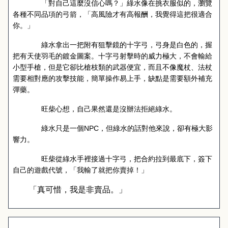
「對自己這麼沒信心嗎？」綠水像在挑衣服似的，瀏覽
各種不同品項的弓箭，「高風險才有高報酬，我覺得這把很適合
你。」
綠水拿出一把附有狙擊鏡的十字弓，弓身是白色的，握
把有天使羽毛的鍍金圖案。十字弓射擊時的威力極大，不會輸給
小型手槍，但是它卻比槍枝類的武器便宜，而且不像魔杖、法杖
需要相對應的攻擊技能，簡單操作易上手，缺點是需要額外補充
彈藥。
旺柴心想，自己果然還是沒辦法拒絕綠水。
綠水只是一個
NPC
，但綠水的話對他來說，卻有極大影
響力。
旺柴從綠水手裡接過十字弓，把合約拉到最底下，簽下
自己的遊戲代號，「我輸了就把你賣掉！」
「真可惜，我是非賣品。」