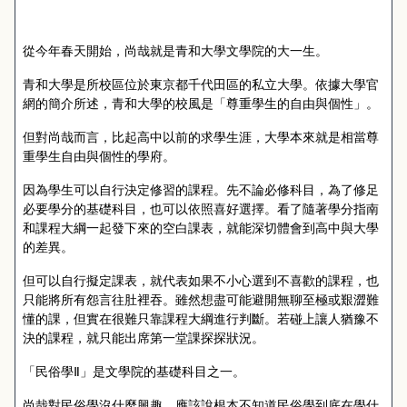
從今年春天開始，尚哉就是青和大學文學院的大一生。
青和大學是所校區位於東京都千代田區的私立大學。依據大學官
網的簡介所述，青和大學的校風是「尊重學生的自由與個性」。
但對尚哉而言，比起高中以前的求學生涯，大學本來就是相當尊
重學生自由與個性的學府。
因為學生可以自行決定修習的課程。先不論必修科目，為了修足
必要學分的基礎科目，也可以依照喜好選擇。看了隨著學分指南
和課程大綱一起發下來的空白課表，就能深切體會到高中與大學
的差異。
但可以自行擬定課表，就代表如果不小心選到不喜歡的課程，也
只能將所有怨言往肚裡吞。雖然想盡可能避開無聊至極或艱澀難
懂的課，但實在很難只靠課程大綱進行判斷。若碰上讓人猶豫不
決的課程，就只能出席第一堂課探探狀況。
「民俗學Ⅱ」是文學院的基礎科目之一。
尚哉對民俗學沒什麼興趣，應該說根本不知道民俗學到底在學什