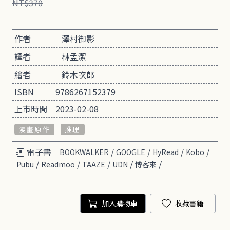
NT$370
作者
澤村御影
譯者
林孟潔
繪者
鈴木次郎
ISBN
9786267152379
上市時間
2023-02-08
漫畫原作
推理
電子書
/
/
/
/
BOOKWALKER
GOOGLE
HyRead
Kobo
/
/
/
/
/
Pubu
Readmoo
TAAZE
UDN
博客來
加入購物車
收藏書籍