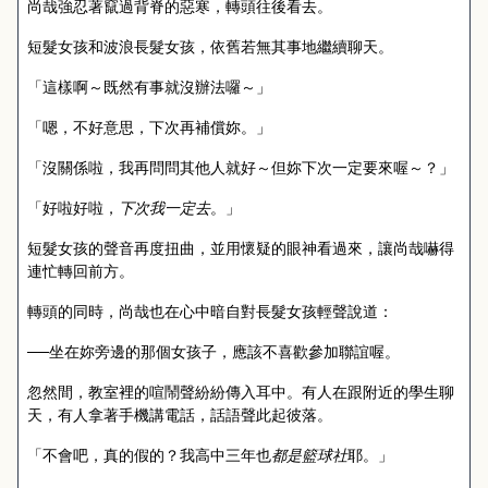
尚哉強忍著竄過背脊的惡寒，轉頭往後看去。
短髮女孩和波浪長髮女孩，依舊若無其事地繼續聊天。
「這樣啊～既然有事就沒辦法囉～」
「嗯，不好意思，下次再補償妳。」
「沒關係啦，我再問問其他人就好～但妳下次一定要來喔～？」
「好啦好啦，
下次我一定去
。」
短髮女孩的聲音再度扭曲，並用懷疑的眼神看過來，讓尚哉嚇得
連忙轉回前方。
轉頭的同時，尚哉也在心中暗自對長髮女孩輕聲說道：
──坐在妳旁邊的那個女孩子，應該不喜歡參加聯誼喔。
忽然間，教室裡的喧鬧聲紛紛傳入耳中。有人在跟附近的學生聊
天，有人拿著手機講電話，話語聲此起彼落。
「不會吧，真的假的？我高中三年也
都是籃球社
耶。」