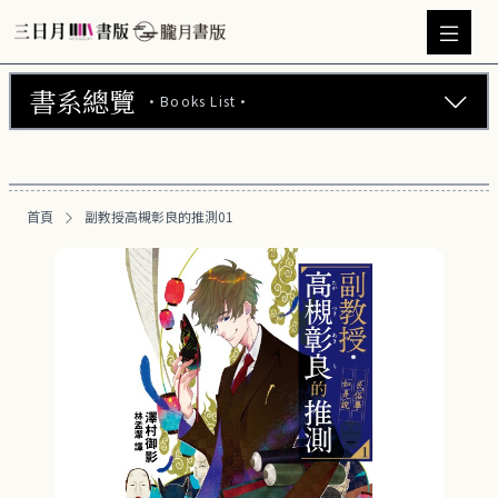
書系總覽
·Books List·
三日月書版 (675)
朧月書版 (275)
首頁
副教授高槻彰良的推測01
漫畫 (56)
周邊商品 (260)