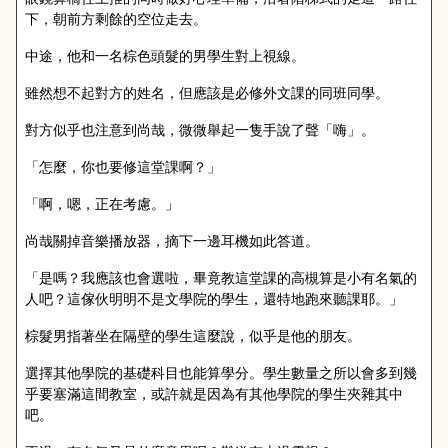
下，朝前方剩餘的空位走去。
中途，他和一名棕色頭髮的男學生對上視線。
雖然想不起對方的姓名，但應該是必修外文課的同班同學。
對方似乎也注意到尚哉，微微舉起一隻手說了聲「嗨」。
「怎麼，你也要修這堂課啊？」
「啊，嗯，正在考慮。」
尚哉關掉音樂播放器，摘下一邊耳機如此答道。
「是嗎？我應該也會選啦，畢竟教這堂課的高槻算是小有名氣的
人吧？這傢伙明明不是文學院的學生，還特地跑來聽課耶。」
棕髮男指著坐在隔壁的學生這麼說，似乎是他的朋友。
選擇其他學院的基礎科目也能算學分。學生數量之所以會多到幾
乎要塞滿這間教室，或許就是因為有其他學院的學生夾雜其中
吧。