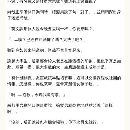
不過，有名氣又是什麼意思呢？難道有上過電視？
尚哉正準備開口詢問時，棕髮男說了句「對了」，並稍稍探出身
子湊近尚哉。
「英文課那伙人說今晚要去喝一杯，你要來嗎？」
「……咦？已經在約酒攤了嗎？太快了吧？」
聽到突如其來的邀約，尚哉不禁苦笑起來。
說起大學生，通常都會給人老是在跑酒攤的印象，但似乎真是如
此。順帶一提，絕大多數的大一生應該都還未成年才是。
「有什麼關係，友誼就該早點培養嘛，還可以交換課程或社團的
情報。怎麼樣，你也來嘛，還會來幾個女孩子喔。」
「啊……抱歉，今晚我還有事。」
尚哉用含糊的口吻這麼說，棕髮男就乾脆地點點頭說「這樣
啊」。
「沒差，反正以後也有機會喝啦，你下次再來就行。」