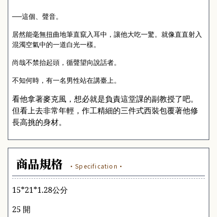
──這個、聲音。
居然能毫無扭曲地筆直竄入耳中，讓他大吃一驚。就像直直射入
混濁空氣中的一道白光一樣。
尚哉不禁抬起頭，循聲望向說話者。
不知何時，有一名男性站在講臺上。
看他拿著麥克風，想必就是負責這堂課的副教授了吧。
但看上去非常年輕，作工精細的三件式西裝包覆著他修
長高挑的身材。
商品規格
·Specification·
15*21*1.28
公分
25 開