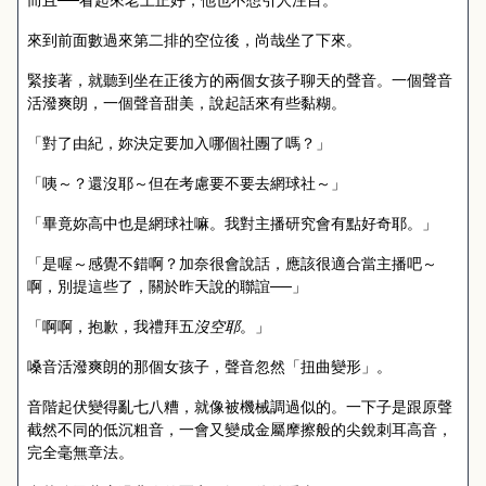
來到前面數過來第二排的空位後，尚哉坐了下來。
緊接著，就聽到坐在正後方的兩個女孩子聊天的聲音。一個聲音
活潑爽朗，一個聲音甜美，說起話來有些黏糊。
「對了由紀，妳決定要加入哪個社團了嗎？」
「咦～？還沒耶～但在考慮要不要去網球社～」
「畢竟妳高中也是網球社嘛。我對主播研究會有點好奇耶。」
「是喔～感覺不錯啊？加奈很會說話，應該很適合當主播吧～
啊，別提這些了，關於昨天說的聯誼──」
「啊啊，抱歉，我禮拜五
沒空耶
。」
嗓音活潑爽朗的那個女孩子，聲音忽然「扭曲變形」。
音階起伏變得亂七八糟，就像被機械調過似的。一下子是跟原聲
截然不同的低沉粗音，一會又變成金屬摩擦般的尖銳刺耳高音，
完全毫無章法。