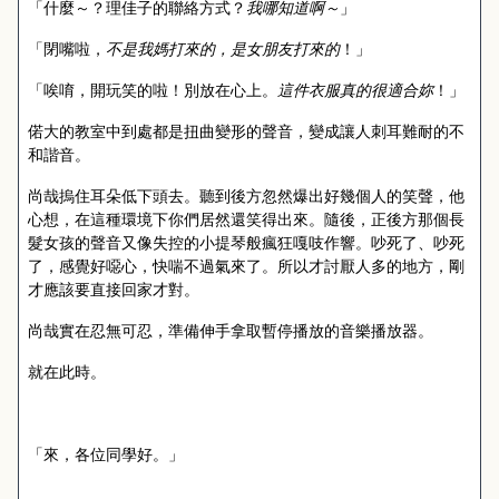
「什麼～？理佳子的聯絡方式？
我哪知道啊～
」
「閉嘴啦，
不是我媽打來的，是女朋友打來的
！」
「唉唷，開玩笑的啦！別放在心上。
這件衣服真的很適合妳
！」
偌大的教室中到處都是扭曲變形的聲音，變成讓人刺耳難耐的不
和諧音。
尚哉摀住耳朵低下頭去。聽到後方忽然爆出好幾個人的笑聲，他
心想，在這種環境下你們居然還笑得出來。隨後，正後方那個長
髮女孩的聲音又像失控的小提琴般瘋狂嘎吱作響。吵死了、吵死
了，感覺好噁心，快喘不過氣來了。所以才討厭人多的地方，剛
才應該要直接回家才對。
尚哉實在忍無可忍，準備伸手拿取暫停播放的音樂播放器。
就在此時。
「來，各位同學好。」