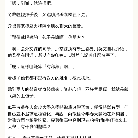
「嗯，謝謝，就這樣吧。」
尚哉輕輕揮手後，又繼續沿著階梯往下走。
身後傳來棕髮男和隔壁朋友聊天的聲音。
「那個戴眼鏡的土包子是誰啊，你朋友？」
「啊～是外文課的同學。那堂課所有學生都要用英文自我介紹，
他又坐在附近，所以有點印象……雖然忘記叫什麼名字了。」
「呃，這樣哪能算『有印象』啊。」
看樣子他們都不記得對方的姓名，彼此彼此。
聽到兩人的聲音從身後傳來，尚哉心想，不好意思喔，我就是戴
眼鏡的土包子。
似乎有很多人會趁大學入學時徹底改變形象，變得時髦有型，但
自己並不追求這種變化。再說，尚哉從今年春天開始在外獨居，
財務方面也相當吃緊。穿著從高中穿到現在的帽
T
和牛仔褲來上
大學，有什麼問題嗎？
而且──看起來老土正好，他也不想引人注目。