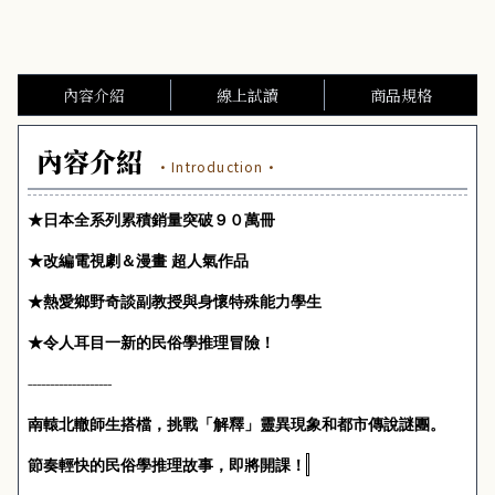
內容介紹
線上試讀
商品規格
內容介紹
·Introduction·
★
日本全系列累積銷量突破９０萬冊
★
改編電視劇＆漫畫 超人氣作品
★
熱愛鄉野奇談副教授與身懷特殊能力學生
★
令人耳目一新的民俗學推理冒險！
-------------------
南轅北轍師生搭檔，挑戰「解釋」靈異現象和都市傳說謎團。
節奏輕快的民俗學推理故事，即將開課！