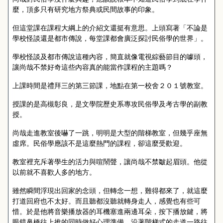
麼，頂多只有研究地方祭典或民間故事的印象。
但這堂課在課程大綱上的介紹文還挺有意思。上頭寫著「不論是
學校怪談還是都市傳說，每堂課都會廣泛探討民俗學的世界」。
學校怪談及都市傳說這種內容，簡直就像電視綜藝節目的噱頭，
讓尚哉不禁好奇這些內容真的能當作課程的主題嗎？
上課時間是禮拜三的第三節課，地點在第一校舍２０１號教室。
授課的是高槻彰良，是文學院歷史系專攻民俗學及考古學的副教
授。
尚哉走進教室後嚇了一跳，明明是大型的階梯教室，但幾乎座無
虛席。民俗學應該不是這麼熱門的課程，卻這麼受歡迎。
教室裡充斥著學生的活力與喧鬧聲，讓尚哉不禁皺起眉頭。他從
以前就不喜歡人多的地方。
雖然瞬間浮現出回家的念頭，但轉念一想，難得都來了，就這麼
打道回府也不太好。而且聽都沒聽就轉身走人，感覺也有些可
惜。於是他將音樂播放器的耳機塞進兩邊耳朵，按下播放鍵，將
眼鏡鼻橋往上推的同時做好心理準備，沿著階梯式的走道一路往