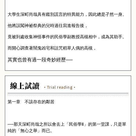
大學生深町尚哉具有鑑別謊言的特異能力，因此總是孑然一身。
他將誤闖神祕祭典的兒時過往寫進報告後，
竟被到處收集神怪事件的民俗學副教授高槻相中，成為其助手。
而開心調查著鬧鬼凶宅和詛咒稻草人偶的高槻，
其實也曾有過一段奇妙經歷──
線上試讀
·Trial reading·
第一章 不該存在的鄰居
──那天深町尚哉之所以會去上「民俗學Ⅱ」的第一堂課，只是單
純的「無心之舉」而已。