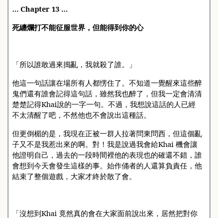
…
Chapter 13 …
死纏爛打不能征服世界，但能得到你的心
「所以誰敢過來搗亂，我就殺了誰。」
他這一句話讓在場所有人都愣住了。不知道一覺醒來這些醉
鬼們還有誰會記得這句話，雖然我也醉了，但我一定會清清
楚楚記得
Khai
說的一字一句。不過，我想說這話的人已經
不太清醒了吧，不然他也不會說出這種話。
但更倒楣的是，我現在正被一群人拉著問東問西，但這個亂
子又不是我惹出來的啊。對！我是說過我會給
Khai
機會讓
他證明自己，過去的一段時間裡他的表現也的確還不錯，誰
會想到今天會發生這樣的事。始作俑者的人還算負責任，他
結束了整個遊戲，大家才終於散了會。
「沒想到
Khai
竟然真的會在大家面前說出來，居然把對你