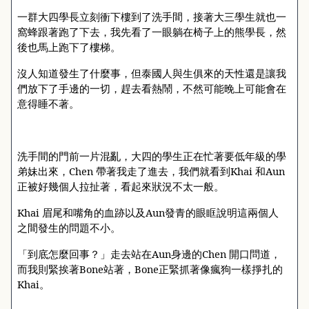
一群大四學長立刻衝下樓到了洗手間，接著大三學生就也一
窩蜂跟著跑了下去，我先看了一眼躺在椅子上的熊學長，然
後也馬上跑下了樓梯。
沒人知道發生了什麼事，但泰國人與生俱來的天性還是讓我
們放下了手邊的一切，趕去看熱鬧，不然可能晚上可能會在
意得睡不著。
洗手間的門前一片混亂，大四的學生正在忙著要低年級的學
弟妹出來，
Chen
帶著我走了進去，我們就看到
Khai
和
Aun
正被好幾個人拉扯著，看起來狀況不太一般。
Khai
眉尾和嘴角的血跡以及
Aun
發青的眼眶說明這兩個人
之間發生的問題不小。
「到底怎麼回事？」走去站在
Aun
身邊的
Chen
開口問道，
而我則緊挨著
Bone
站著，
Bone
正緊抓著像瘋狗一樣掙扎的
Khai
。