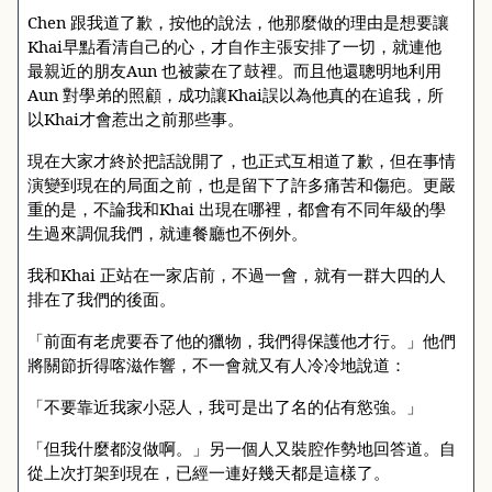
Chen
跟我道了歉，按他的說法，他那麼做的理由是想要讓
Khai
早點看清自己的心，才自作主張安排了一切，就連他
最親近的朋友
Aun
也被蒙在了鼓裡。而且他還聰明地利用
Aun
對學弟的照顧，成功讓
Khai
誤以為他真的在追我，所
以
Khai
才會惹出之前那些事。
現在大家才終於把話說開了，也正式互相道了歉，但在事情
演變到現在的局面之前，也是留下了許多痛苦和傷疤。更嚴
重的是，不論我和
Khai
出現在哪裡，都會有不同年級的學
生過來調侃我們，就連餐廳也不例外。
我和
Khai
正站在一家店前，不過一會，就有一群大四的人
排在了我們的後面。
「前面有老虎要吞了他的獵物，我們得保護他才行。」他們
將關節折得喀滋作響，不一會就又有人冷冷地說道：
「不要靠近我家小惡人，我可是出了名的佔有慾強。」
「但我什麼都沒做啊。」另一個人又裝腔作勢地回答道。自
從上次打架到現在，已經一連好幾天都是這樣了。