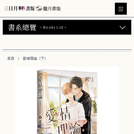
書系總覽
·Books List·
三日月書版 (675)
朧月書版 (275)
首頁
愛情理論（下）
漫畫 (56)
周邊商品 (260)