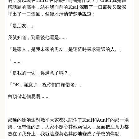
啊，所以現在
Third
在你眼裡到底是什麼？」
Chen
真是轉
移話題的高手，站在我面前的
Khai
深吸了一口氣後又深深
呼出了一口酒氣，然後才清清楚楚地說道：
「是朋友。」
我就知道，到最後他還是……
「是家人，是我未來的男友，是迷茫時尋求建議的人。」
「……」
「是我的一切，你滿意了嗎？」
「
OK
，滿意了，祝你們白頭偕老。」
白頭偕老個屁啊……
那晚的泳池派對幾乎大家都只記住了
Khai
和
Aun
打的那一場
架，但奇怪的是，大家不關心其他兩個人，反而把注意力都
放在了我身上，我就這麼莫名其妙地變成了學校的焦點。