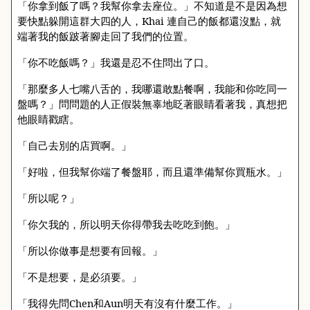
「你拿到飯了嗎？我幫你拿去座位。」不知道是不是因為想
要快點躲開這群大四的人，
Khai
連自己的飯都還沒點，就
端著我的飯跛著腳走回了我們的位置。
「你不吃飯嗎？」我還是忍不住問出了口。
「那麼多人七嘴八舌的，我哪還敢點餐啊，我能和你吃同一
盤嗎？」問問題的人正假裝無辜地眨著眼睛看著我，真想把
他眼睛戳瞎。
「自己去別的店買啊。」
「好啦，但我幫你端了餐盤耶，而且還準備幫你買瓶水。」
「所以呢？」
「你欠我的，所以明天你得帶我去吃吃到飽。」
「所以你做事是想要有回報。」
「不是想要，是必須要。」
「我得先問
Chen
和
Aun
明天有沒有什麼工作。」