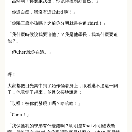
「當然啊！你要跟我搶，你就得控制好自己。」
「你這白痴，我沒有追
Third
啊！」
「你騙三歲小孩嗎？之前你分明就是在追
Third
！」
「我什麼時候說我要追他了？我是他學長，我為什麼要追
他？」
「但
Chen
說你在追。」
砰！
大家都把目光集中到了始作俑者身上，眼看逃不過這一關
了，他竟笑了起來，並且欠揍地說道：
「哎呀！被你們發現了嗎？哈哈哈！」
「
Chen
！」
「我保護我的學弟有什麼錯啊？明明是
Khai
不明確表態