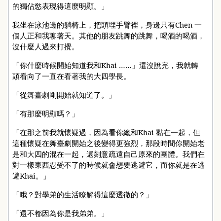
的獨佔慾表現得這麼明顯。」
我坐在泳池邊的躺椅上，把頭埋手臂裡，身邊只有
Chen
一
個人正和我聊著天。其他的朋友跳舞的跳舞，喝酒的喝酒，
沒什麼人過來打攪。
「你什麼時候開始知道我和
Khai
……」還沒說完，我就轉
頭看向了一直在看著我的大四學長。
「從舞臺劇剛開始就知道了。」
「有那麼明顯嗎？」
「在那之前我就懷疑過，因為看你總和
Khai
黏在一起，但
這種懷疑在舞臺劇開始之後變得更強烈，那段時間你開始老
是和大四的混在一起，還刻意疏遠自己原來的團體。我們在
對一樣東西忍受不了的時候就會想要逃避它，而你就是在逃
避
Khai
。」
「哦？對學弟的生活瞭解得這麼透徹的？」
「還不都因為你是我弟弟。」