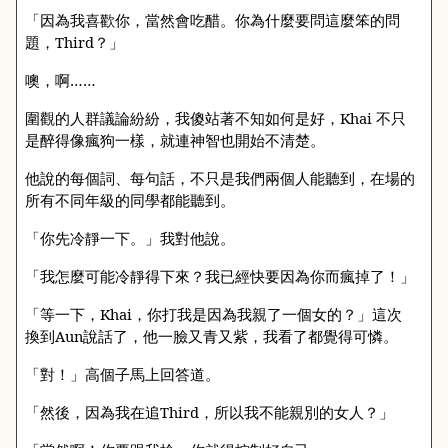
「因為我喜歡你，當然會吃醋。你為什麼要問這麼笨的問
題，
Third
？」
噢，啊……
圍觀的人群議論紛紛，我傻站著不知如何是好，
Khai
不只
是醉得像瘋狗一樣，就連神智也開始不清楚。
他說的每個詞、每句話，不只是我們兩個人能聽到，在場的
所有不同年級的同學都能聽到。
「你先冷靜一下。」我對他說。
「我怎麼可能冷靜得下來？我已經快要因為你而瘋掉了！」
「等一下，
Khai
，你打我是因為我親了一個女的？」這次
換到
Aun
說話了，他一臉又青又紫，我看了都覺得可憐。
「對！」高個子馬上回答道。
「然後，因為我在追
Third
，所以我不能親別的女人？」