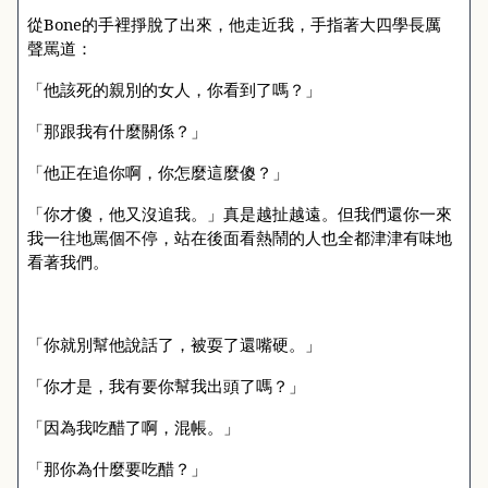
從
Bone
的手裡掙脫了出來，他走近我，手指著大四學長厲
聲罵道：
「他該死的親別的女人，你看到了嗎？」
「那跟我有什麼關係？」
「他正在追你啊，你怎麼這麼傻？」
「你才傻，他又沒追我。」真是越扯越遠。但我們還你一來
我一往地罵個不停，站在後面看熱鬧的人也全都津津有味地
看著我們。
「你就別幫他說話了，被耍了還嘴硬。」
「你才是，我有要你幫我出頭了嗎？」
「因為我吃醋了啊，混帳。」
「那你為什麼要吃醋？」