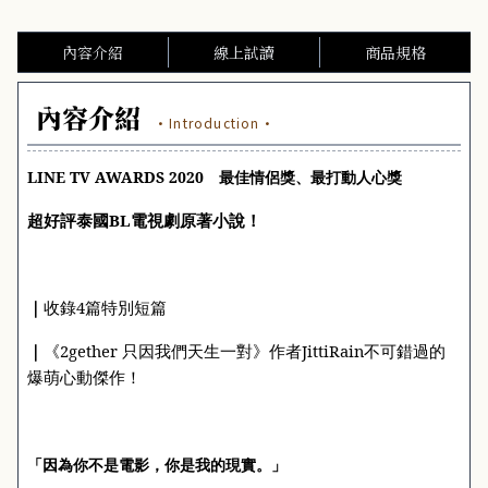
內容介紹
線上試讀
商品規格
內容介紹
·Introduction·
LINE TV AWARDS 2020
最佳情侶獎、最打動人心獎
超好評泰國
BL
電視劇原著小說！
｜
收錄
4
篇特別短篇
｜
《
2gether
只因我們天生一對》作者
JittiRain
不可錯過的
爆萌心動傑作！
「因為你不是電影，你是我的現實。」