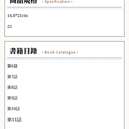
·Specification·
14.8*21cm
25
書籍目錄
·Book Catalogue·
第
6
話
第
7
話
第
8
話
第
9
話
第
10
話
第
11
話