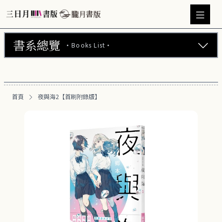
書系總覽
·Books List·
三日月書版 (675)
朧月書版 (275)
首頁
夜與海2【首刷附錄版】
漫畫 (56)
周邊商品 (260)