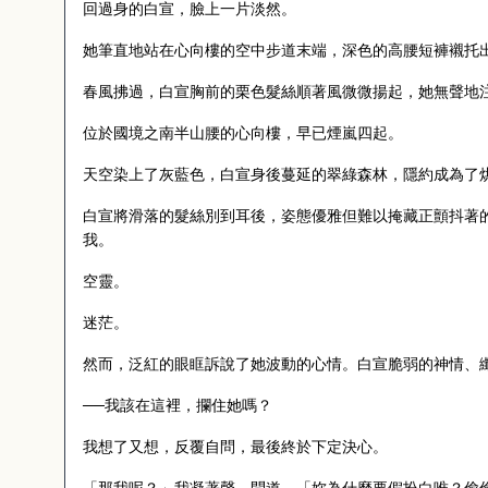
回過身的白宣，臉上一片淡然。
她筆直地站在心向樓的空中步道末端，深色的高腰短褲襯托
春風拂過，白宣胸前的栗色髮絲順著風微微揚起，她無聲地
位於國境之南半山腰的心向樓，早已煙嵐四起。
天空染上了灰藍色，白宣身後蔓延的翠綠森林，隱約成為了
白宣將滑落的髮絲別到耳後，姿態優雅但難以掩藏正顫抖著
我。
空靈。
迷茫。
然而，泛紅的眼眶訴說了她波動的心情。白宣脆弱的神情、
──我該在這裡，攔住她嗎？
我想了又想，反覆自問，最後終於下定決心。