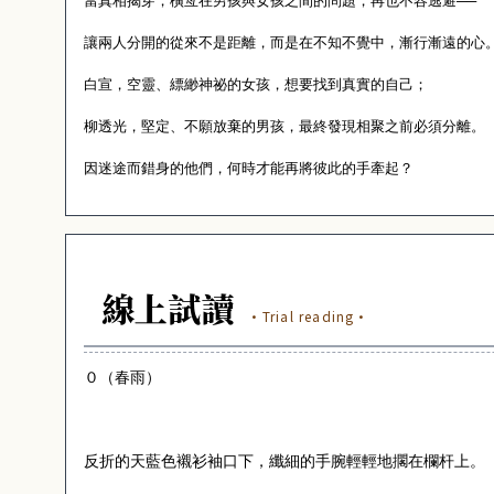
當真相揭穿，橫亙在男孩與女孩之間的問題，再也不容逃避──
讓兩人分開的從來不是距離，而是在不知不覺中，漸行漸遠的心
白宣，空靈、縹緲神祕的女孩，想要找到真實的自己；
柳透光，堅定、不願放棄的男孩，最終發現相聚之前必須分離。
因迷途而錯身的他們，何時才能再將彼此的手牽起？
線上試讀
·Trial reading·
０（春雨）
反折的天藍色襯衫袖口下，纖細的手腕輕輕地擱在欄杆上。