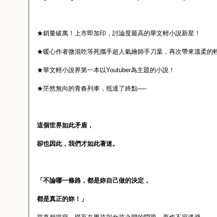
★銷量破萬！上市即加印，討論度最高的華文輕小說新星！
★暖心作者微混吃等死攜手超人氣繪師手刀葉，再次帶來溫柔的
★華文輕小說界第一本以
Youtuber
為主題的小說！
★茫然無向的青春列車，抵達了終點──
這個世界如此矛盾，
卻也因此，我們才如此著迷。
「不論哪一條路，都是妳自己做的決定，
都是真正的妳！」