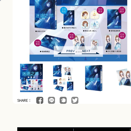
SHARE：