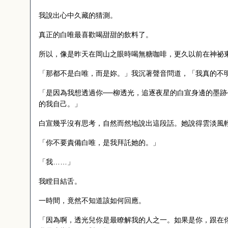
我說出心中久藏的猜測。
真正的白唯最喜歡喝甜甜的飲料了。
所以，像是昨天在岡山之眼時喝無糖咖啡，更久以前在神祕
「那都不是白唯，而是妳。」我沉著聲音問道，「我真的不
「是因為我想透過你──柳透光，追逐夜星的白宣身邊的墨跡
的我自己。」
白宣幾乎沒有思考，自然而然地說出這段話。她說得雲淡風
「你不要責備白唯，是我拜託她的。」
「我……」
我瞠目結舌。
一時間，竟然不知道該如何回應。
「因為啊，透光兒你是最瞭解我的人之一。如果是你，跟在