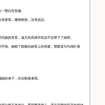
出一雙白皙長腿。
注視著我，嘴角輕抿，沒有說話。
烘托她的背景，遠方的高雄市區說不定降下了細雨。
的手指。她順了順躺在鎖骨上的長髮，雙眼直勾勾地盯著
纖細的身子，在在動搖著我。