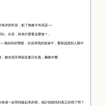
東海岸的民宿，點了無糖卡布其諾──
明白，白宣，妳為什麼要這麼做？」
──藉由你的雙眼，在追尋我的旅途中，重新認識別人眼中
輕，聽在我耳裡卻是夏日狂風，轟隆作響。
你身邊一起尋找躲起來的我，或許就能找到真正的我了吧？