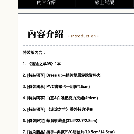
內容介紹
線上試讀
內容介紹
·Introduction·
特裝版內含：
1.
《迷途之羊
05
》
1
本
2. [
特裝獨享
] Dress up
─精美雙層穿脫資料夾
3. [
特裝獨享
] PVC
書籤卡一組
(6*16cm)
4. [
特裝獨享
]
白宣
&
白唯壓克力夾組
(4*4cm)
5. [
特裝獨享
]
《迷途之羊》番外特典漫畫
6. [
特裝限定
]
華麗收藏盒
(31.5*22.7*2.8cm)
7. [
首刷贈品
]
攜手─典藏
PVC
明信片
(10.5cm*14.5cm)