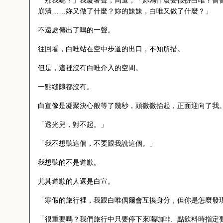
「那我呢？」我凝著聲，問道，「妳為什麼要假扮白唯？偷
崩潰……妳又做了什麼？妳的妹妹，白唯又做了什麼？」
不遠處傳出了嗚的一聲。
往回看，白唯站在空中步道的出口，不知所措。
但是，這裡沒有白唯介入的空間。
一點縫隙都沒有。
白宣像是凝聚決心般等了幾秒，頭微微抬起，正面迎向了我
「透光兒，對不起。」
「我不想聽這個，不要跟我說這個。」
我想聽的不是道歉。
尤其道歉的人還是白宣。
「寒假的旅行裡，我跟白唯偶爾會互換身分，但你是怎麼發
「很重要嗎？我們旅行中只要停下來喝咖啡、點飲料時指定