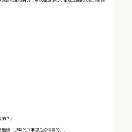
偷跟白唯互換身分，看我難過傷心，還在宜蘭的民宿外情緒
。
現的？」
要無糖，那時的白唯都是妳假冒的。」