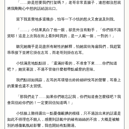
「……妳是想要我們打架嗎？」老哥非常直腸子，連想都沒想就
將我剛剛心中想的話給說出口。
當下我直覺地多退幾步，怕等一下小恬的怒火又會波及到我。
「……」小恬果真白了他一眼，卻意外沒有動手，「你們很不識
貨耶！這是上次我在街上看到時買的，是一人戴一個，一對的！」
聽完她幾乎是花盡所有耐性的解釋，怕她當街海扁我們，我趕緊
乖乖接下並將它掛在左耳，而老哥則掛在右耳。
小恬滿意地點點頭，「還滿好看的，不准拿下來……你們知道
吧？」她笑著說，不過不管做什麼都帶點威脅的意味。
我們點頭如搗蒜，左耳的耳環發出鈴鈴細碎悅耳的聲響，耳垂上
的重量也還不太習慣。
「那我們走了……如果你們敢忘記我，你們知道會怎麼樣吧？我
會寫信給你們的！一定要回信知道嗎！」
小恬臉上難得露出一點憂傷靦腆的模樣，只不過說出來的話還是
如此不得理也不饒人，感覺到語氣中的確有絲絲的不捨，大概是被離
別的感傷氣氛給影響，我也開始有點難過。