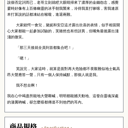
說個否定詞而已，老哥立刻就瞪大眼睛掃來了濃厚的金錢怨念，感覺
霎時好像有上百條幽靈的冰手朝我襲來，冷得我直打哆嗦，害我連原
本打算說的話都凍結在喉嚨，進退兩難。
大家錯愕一會兒，黛妮和安亞這才露出欣喜的表情，似乎相當開
心大家都能一起參加試驗的，芙雖然也有些訝異，但嘴角最後露出淺
淺的微笑。
「那三天後就全員到首都集合吧！」
「嗯！」
芙說完，大家這時，就算是面對再大危險都不畏艱難似地士氣高
昂大聲應答一聲，只有一個人保持緘默，那個人就是我。
我不想去啊！
我在心中竭盡所能地大聲嘶喊，明明都能撼天動地、這發自靈魂深處
的淒厲吶喊，卻怎麼樣都傳達不到他們的耳內。
商品規格
·Specification·