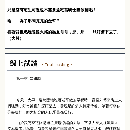
只是沒有宅生可過也不需要逼宅當騎士團候補吧！
啥……為了那閃亮亮的金幣？
看著背後燃燒熊熊火焰的熱血哥哥，那、那……只好潦下去了。
（大哭）
線上試讀
·Trial reading·
第一章
皇御騎士
今天一大早，還悠閒地吃著老哥做的早餐時，從窗外傳來街上人
們騷動，好奇從窗外探頭望去，發現是許多人攜家帶眷、帶著行李似
乎要遠行，而大部分的人似乎是在送行。
由於我們家這條是通往廣場必經的大路，平常人來人往流量大，
原本還不以為意，但發現帶著行李經過的人怎麼越來越多，我猜應該