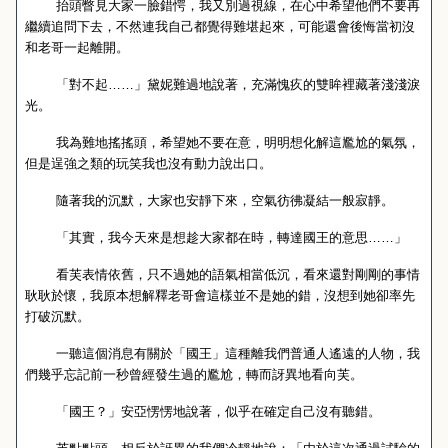
抬頭瞥見大家一臉錯愕，我又別過視線，在心中希望他們不要再
繼續追問下去，不然連我自己都覺得難堪起來，可能還會後悔當初沒
和老哥一起離開。
「對不起……」黛妮難過地說著，充滿愧疚的雙眸裡藏著淺淺淚
光。
我為難地搖搖頭，希望她不要在意，明明想化解這尷尬的氣氛，
但是逞強之類的玩笑我也沒有動力說出口。
隨著我的沉默，大家也安靜下來，空氣彷彿凝結一般寂靜。
「其實，我今天來是想趁大家都在時，轉達國王的意思……」
看芙表情依舊，只不過她的語氣相當低沉，看來還對剛剛的事情
耿耿於懷，我原本想解釋老哥會這樣並不是她的錯，沒想到她卻率先
打破沉默。
一聽這個消息有關於「國王」這種離我們普通人遙遠的人物，我
們幾乎忘記前一秒曾經發生過的尷尬，轉而訝異地看向芙。
「國王？」安亞愣愣地說著，似乎在確定自己沒有聽錯。