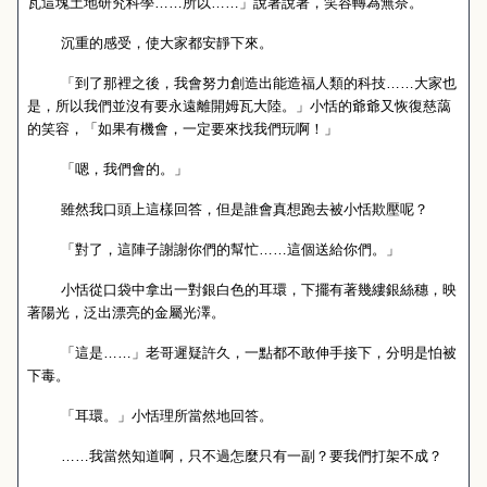
瓦這塊土地研究科學……所以……」說著說著，笑容轉為無奈。
沉重的感受，使大家都安靜下來。
「到了那裡之後，我會努力創造出能造福人類的科技……大家也
是，所以我們並沒有要永遠離開姆瓦大陸。」小恬的爺爺又恢復慈藹
的笑容，「如果有機會，一定要來找我們玩啊！」
「嗯，我們會的。」
雖然我口頭上這樣回答，但是誰會真想跑去被小恬欺壓呢？
「對了，這陣子謝謝你們的幫忙……這個送給你們。」
小恬從口袋中拿出一對銀白色的耳環，下擺有著幾縷銀絲穗，映
著陽光，泛出漂亮的金屬光澤。
「這是……」老哥遲疑許久，一點都不敢伸手接下，分明是怕被
下毒。
「耳環。」小恬理所當然地回答。
……我當然知道啊，只不過怎麼只有一副？要我們打架不成？