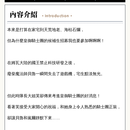
內容介紹
·Introduction·
本來是打算在家宅到天荒地老、海枯石爛，
但為什麼皇御騎士團的候補生招募我也要參加啊啊啊！
在姆瓦大陸的國王禁止科技研發之後，
廢柴魔法師貝魯一瞬間失去了遊戲機，宅生黯淡無光。
但此時隊長大姐芙卻傳來考進皇御騎士團的好消息！
看著芙接受大家開心的祝福，和她身上令人熟悉的騎士團正裝，
卻讓貝魯和嵐爾靜默下來……