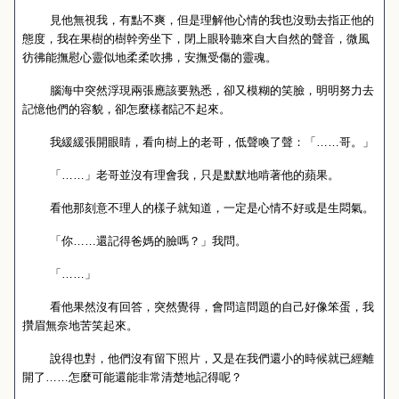
見他無視我，有點不爽，但是理解他心情的我也沒勁去指正他的
態度，我在果樹的樹幹旁坐下，閉上眼聆聽來自大自然的聲音，微風
彷彿能撫慰心靈似地柔柔吹拂，安撫受傷的靈魂。
腦海中突然浮現兩張應該要熟悉，卻又模糊的笑臉，明明努力去
記憶他們的容貌，卻怎麼樣都記不起來。
我緩緩張開眼睛，看向樹上的老哥，低聲喚了聲：「……哥。」
「……」老哥並沒有理會我，只是默默地啃著他的蘋果。
看他那刻意不理人的樣子就知道，一定是心情不好或是生悶氣。
「你……還記得爸媽的臉嗎？」我問。
「……」
看他果然沒有回答，突然覺得，會問這問題的自己好像笨蛋，我
攢眉無奈地苦笑起來。
說得也對，他們沒有留下照片，又是在我們還小的時候就已經離
開了……怎麼可能還能非常清楚地記得呢？