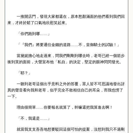
一推開店門，發現大家都還在，原本愁顏滿面的他們看到我們回
來，才終於鬆了口氣地欣慰笑起來。
「你們跑到哪……」
「『我們』將要通往金錢的道路……不，皇御騎士的試驗！」
當黛妮擔心地走過來，問我們剛剛到哪去時，老哥已經一個箭步
衝到芙的面前，大聲宣布他「私自」的決定，堅定的眼神閃閃發光。
「耶？」
一聽到老哥這個出乎意料之外的答覆，眾人皆不可思議地發出訝
異的聲音看向我和老哥，似乎完全不敢相信自己的耳朵，而我也愣了
一下。
理由很簡單……你要報名就算了，幹嘛還把我算進去啊！
「不，我還是……」
就當我支支吾吾地想要駁回這個可怕的提案，沒想到我只不過剛