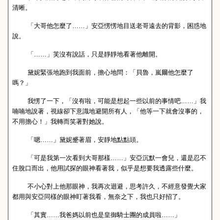
清晰。
「大哥他怎麼了……」安亞愣愣地目送老哥遠去的背影，困惑地
說。
「……」芙沒有說話，只是靜靜地看著他離開。
黛妮緊張地跑到我面前，擔心地問：「貝魯，嵐爾他怎麼了
嗎？」
我愣了一下，「沒有啦，可能是想起一些以前的事情吧……」我
喃喃地說著，視線卻下意識地避開所有人，「他等一下就會沒事的，
不用擔心！」我轉而笑著對她說。
「嗯……」黛妮蹙著眉，安靜地點點頭。
「可是我第一次看到大哥那樣……」安亞沉默一會兒，還是忍不
住脫口而出，他用試探的眼神看著我，似乎是想要我透露些什麼。
不小心對上他那眼神，我再次迴避，思考許久，不經意發覺大家
都用與安亞同樣的眼神盯著我看，無奈之下，我也只好招了。
「其實……我爸媽以前也是皇御騎士團的成員啦……」