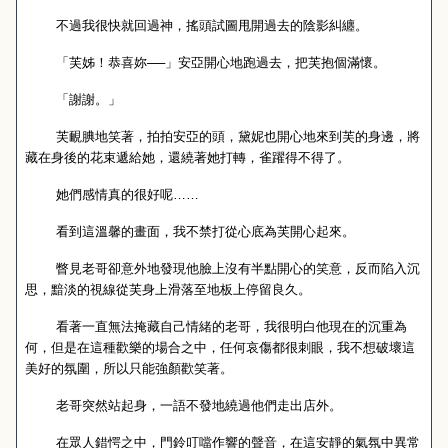
不過我很快就回過神，搖頭試圖甩開過去的陰影糾纏。
「芙姊！恭喜妳──」安亞開心地跑過去，把芙抱個滿懷。
「謝謝。」
芙靦腆地笑著，拍拍安亞的頭，黛妮也開心地來到芙的身邊，將
藏在身後的花束遞給她，還繞著她打轉，雀躍得不得了。
她們感情真的很好呢……
看到這溫馨的畫面，我不禁打從心底為芙開心起來。
瞥見老哥卻意外地發現他臉上沒有半點開心的笑意，反而陷入沉
思，黯淡的視線從芙身上滑落至地板上停留良久。
看著一直無法掩藏自己情緒的老哥，我很明白他現在的沉重為
何，但是在這種歡樂的場合之中，任何哀傷都很刺眼，我不想破壞這
美好的氛圍，所以只能強顏歡笑著。
老哥突然站起身，一語不發地繞過他們走出店外。
在眾人錯愕之中，門鈴叮噹作響的聲音，在這安靜的氣氛中異常