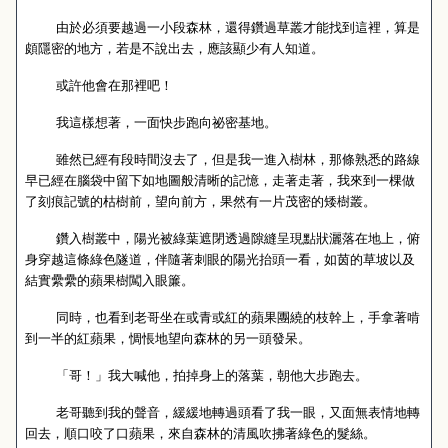
由於必須要越過一小段森林，還得鑽過草叢才能找到這裡，算是
頗隱密的地方，若是不說出去，應該顯少有人知道。
或許他會在那裡吧！
我這樣想著，一面快步跑向祕密基地。
雖然已經有段時間沒去了，但是我一進入樹林，那條熟悉的路線
早已經在腦袋中留下如地圖般清晰的記憶，走著走著，我來到一棵做
了刻痕記號的枯樹前，望向前方，果然有一片茂密的矮樹叢。
鑽入樹叢中，陽光被綠葉遮閉透過隙縫呈現點狀灑落在地上，俯
身穿越這條綠色隧道，伴隨著刺眼的陽光抬頭一看，如茵的草坡以及
結實纍纍的蘋果樹闖入眼簾。
同時，也看到老哥坐在或青或紅的蘋果團繞的枝幹上，手拿著啃
到一半的紅蘋果，惆悵地望向森林的另一頭發呆。
「哥！」我大喊他，拍掉身上的落葉，朝他大步跑去。
老哥聽到我的聲音，緩緩地轉過頭看了我一眼，又面無表情地轉
回去，順口咬了口蘋果，來自森林的清風吹拂著綠色的髮絲。