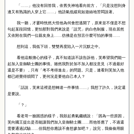
「……」他沒有回答我，依舊失神地看向前方，「只是沒想到身
邊又有熟識的人穿上它……」他語氣低緩宛如遊絲地苦悶說著。
我一聽，才霎時恍然大悟他為何會想逃開了，原來並不僅是不想
勾起某段回憶，更怕那對我們來說是「詛咒」的白色制服，現在居然
又依附在我們一位親友身上……彷彿是在預言什麼可怕的事情……
想到這，我低下頭，雙雙再度陷入一片沉默之中。
看他這般擔心的樣子，真不知道該不該告訴他，芙希望我們能一
起加入皇御騎士團的事情。雖然我對於加不加入都沒意見（不過最好
還是不要），只有「考不考得進去」的問題。只是，連看到芙加入他
都已經覺得煩悶了，更何況是要他自己本人？
「話說，芙來這裡是想轉達一件事情……」我想了許久，決定還
是要說。
「？」
看老哥一臉困惑的樣子，我鼓起勇氣繼續說：「因為一些原因，
芙向國王提出是否能讓我們加入皇御騎士團……而他答應了，不過還
需要通過試驗……但我想你應該不會想參加吧？」說完，我偷偷用眼