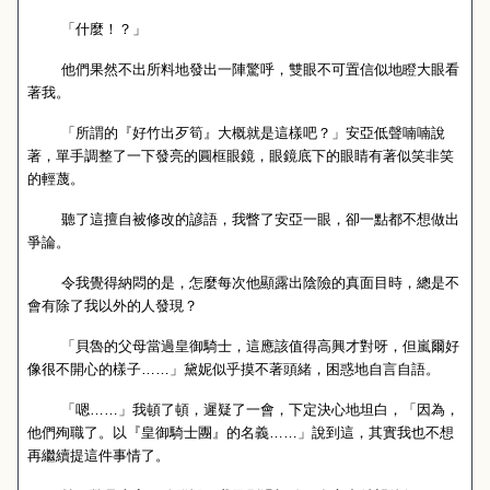
「什麼！？」
他們果然不出所料地發出一陣驚呼，雙眼不可置信似地瞪大眼看
著我。
「所謂的『好竹出歹筍』大概就是這樣吧？」安亞低聲喃喃說
著，單手調整了一下發亮的圓框眼鏡，眼鏡底下的眼睛有著似笑非笑
的輕蔑。
聽了這擅自被修改的諺語，我瞥了安亞一眼，卻一點都不想做出
爭論。
令我覺得納悶的是，怎麼每次他顯露出陰險的真面目時，總是不
會有除了我以外的人發現？
「貝魯的父母當過皇御騎士，這應該值得高興才對呀，但嵐爾好
像很不開心的樣子……」黛妮似乎摸不著頭緒，困惑地自言自語。
「嗯……」我頓了頓，遲疑了一會，下定決心地坦白，「因為，
他們殉職了。以『皇御騎士團』的名義……」說到這，其實我也不想
再繼續提這件事情了。