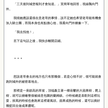
「三天後到城堡報到才會知道。」芙簡單地回答，視線飄向門
外。
我猜她應該還很在意老哥的事情，說不定她也希望老哥能有機會
加入騎士團，而我本身也有點擔心他，我看向門外猶豫一下。
「我去找他！」
丟下這句話之後，我快步離開店鋪。
＊＊＊
想說老哥會去的地方也只有那幾個，若是心情不好，很可能就會
跑到城外的祕密基地去。
那裡是一座頗高的草坡，頂端矗立著一棵蓊鬱的大蘋果樹，爬上
樹，就可以俯瞰整個被綠意包圍的蘭姆鎮。小時候總是喜歡到這裡玩
耍，挨罵的時候也會跑來這裡避風頭。蘋果成熟的時候，還可以摘好
幾籃回去做成果醬呢。