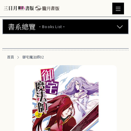
書系總覽
·Books List·
三日月書版 (675)
朧月書版 (275)
首頁
御宅魔法師02
漫畫 (56)
周邊商品 (260)