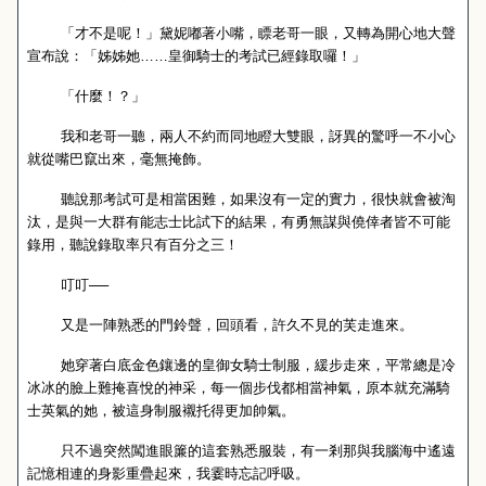
「才不是呢！」黛妮嘟著小嘴，瞟老哥一眼，又轉為開心地大聲
宣布說：「姊姊她……皇御騎士的考試已經錄取囉！」
「什麼！？」
我和老哥一聽，兩人不約而同地瞪大雙眼，訝異的驚呼一不小心
就從嘴巴竄出來，毫無掩飾。
聽說那考試可是相當困難，如果沒有一定的實力，很快就會被淘
汰，是與一大群有能志士比試下的結果，有勇無謀與僥倖者皆不可能
錄用，聽說錄取率只有百分之三！
叮叮──
又是一陣熟悉的門鈴聲，回頭看，許久不見的芙走進來。
她穿著白底金色鑲邊的皇御女騎士制服，緩步走來，平常總是冷
冰冰的臉上難掩喜悅的神采，每一個步伐都相當神氣，原本就充滿騎
士英氣的她，被這身制服襯托得更加帥氣。
只不過突然闖進眼簾的這套熟悉服裝，有一剎那與我腦海中遙遠
記憶相連的身影重疊起來，我霎時忘記呼吸。