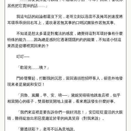
居然把它賣掉的話……」
我這句話的結論都還沒下完，老哥立刻以迅雷不及掩耳的速度將
耳環乖乖掛回右耳上，還吹著若無其事的口哨試圖裝作若無其事。
不知道是想太多還是對魔法的感度，總覺得這對耳環好像有什麼
特殊的能力……因為總是感到它透著隱隱約約的能量，不知道小恬這
東西是從哪裡買回來的？
叮叮──
「歡迎光……咦？」
門鈴聲響起，打斷我的沉思，當回過頭想招呼客人，卻意外地發
現來者是黛妮和安亞！
「貝魯、嵐爾，早、安、唷──」黛妮笑嘻嘻地跳進店裡，似乎
相當開心的樣子，雙眉都笑開地上揚著，看來應該發生什麼好事。
「我們來這裡是要告訴你們一個好消息！」安亞眨眨靈活的大眼
睛，難得綻放出邪惡度趨近於零的純真笑容（對我來說）。
「樂透頭彩？」老哥不以為意地說。