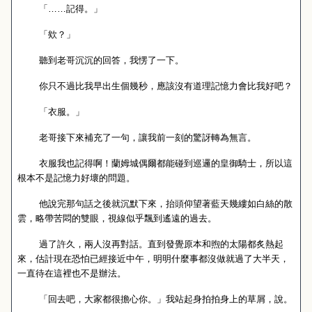
「……記得。」
「欸？」
聽到老哥沉沉的回答，我愣了一下。
你只不過比我早出生個幾秒，應該沒有道理記憶力會比我好吧？
「衣服。」
老哥接下來補充了一句，讓我前一刻的驚訝轉為無言。
衣服我也記得啊！蘭姆城偶爾都能碰到巡邏的皇御騎士，所以這
根本不是記憶力好壞的問題。
他說完那句話之後就沉默下來，抬頭仰望著藍天幾縷如白絲的散
雲，略帶苦悶的雙眼，視線似乎飄到遙遠的過去。
過了許久，兩人沒再對話。直到發覺原本和煦的太陽都炙熱起
來，估計現在恐怕已經接近中午，明明什麼事都沒做就過了大半天，
一直待在這裡也不是辦法。
「回去吧，大家都很擔心你。」我站起身拍拍身上的草屑，說。