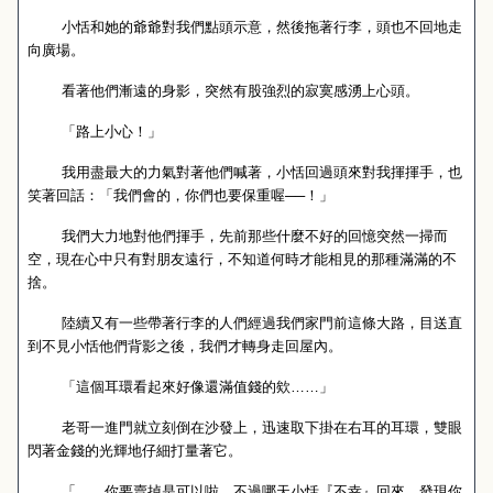
小恬和她的爺爺對我們點頭示意，然後拖著行李，頭也不回地走
向廣場。
看著他們漸遠的身影，突然有股強烈的寂寞感湧上心頭。
「路上小心！」
我用盡最大的力氣對著他們喊著，小恬回過頭來對我揮揮手，也
笑著回話：「我們會的，你們也要保重喔──！」
我們大力地對他們揮手，先前那些什麼不好的回憶突然一掃而
空，現在心中只有對朋友遠行，不知道何時才能相見的那種滿滿的不
捨。
陸續又有一些帶著行李的人們經過我們家門前這條大路，目送直
到不見小恬他們背影之後，我們才轉身走回屋內。
「這個耳環看起來好像還滿值錢的欸……」
老哥一進門就立刻倒在沙發上，迅速取下掛在右耳的耳環，雙眼
閃著金錢的光輝地仔細打量著它。
「……你要賣掉是可以啦，不過哪天小恬『不幸』回來，發現你