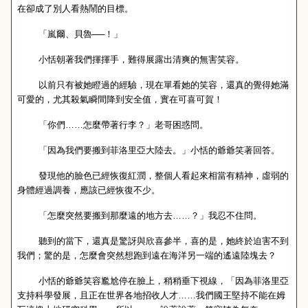
在卻成了別人看熱鬧的目標。
「嵐爾、貝魯──！」
小恬朝著我們揮揮手，難得展露出清爽的無害笑容。
以前只有被她瞪過的經驗，現在單看她的笑容，還真的覺得她滿
可愛的，尤其殺氣瞬間降到安全值，實在可喜可賀！
「你們……怎麼帶著行李？」老哥困惑問。
「因為我們要搬到菲洛里亞大陸去。」小恬的爺爺笑著回答。
發現他的臉色已經恢復紅潤，整個人看起來相當有精神，虛弱的
身體經過調養，應該已經恢復不少。
「怎麼突然要搬到那麼遠的地方去……？」我忍不住問。
聽到的當下，還真是驚訝與欣喜參半，喜的是，她終於迫害不到
我們；驚的是，怎麼會突然想跑到遠在海洋另一端的遙遠陸塊去？
小恬的爺爺笑容尷尬停在臉上，稍稍垂下視線，「因為菲洛里亞
支持科學發展，且正在世界各地招收人才……我們國王堅持不能在姆