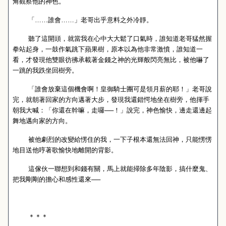
角觀察他的神色。
「……誰會……」老哥出乎意料之外冷靜。
聽了這開頭，就當我在心中大大鬆了口氣時，誰知道老哥猛然握
拳站起身，一鼓作氣跳下蘋果樹，原本以為他非常激憤，誰知道一
看，才發現他雙眼彷彿承載著金錢之神的光輝般閃亮無比，被他嚇了
一跳的我跌坐回樹旁。
「誰會放棄這個機會啊！皇御騎士團可是領月薪的耶！」老哥說
完，就朝著回家的方向邁著大步，發現我還錯愕地坐在樹旁，他揮手
朝我大喊：「你還在幹嘛，走囉──！」說完，神色愉快，邊走還邊起
舞地邁向家的方向。
被他劇烈的改變給愣住的我，一下子根本還無法回神，只能愣愣
地目送他哼著歌愉快地離開的背影。
這傢伙一聯想到和錢有關，馬上就能掃除多年陰影，搞什麼鬼、
把我剛剛的擔心和感性還來──
＊＊＊