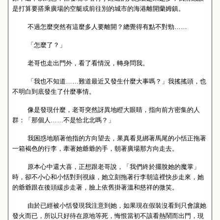
是打算要搭乘廣場的空艇或前往別的城市的海港離開蘭姆鎮。
不過怎麼突然有這麼多人要離開？總覺得有點不對勁……
「怎麼了？」
老哥也走出門外，看了看情況，轉身問我。
「我也不知道……難道最近又發生什麼大事嗎？」我搖搖頭，也
不明白到底發生了什麼事情。
像是發現什麼，老哥突然訝異地瞪大眼睛，指向前方密集的人
群：「那個人……不是恰北北嗎？」
我困惑地順著他指的方向望去，果真看見綁著馬尾的小恬正拖著
一箱褐色的行李，牽著她爺爺的手，朝著廣場那方向走去。
原本心中還大喜，正想跟老哥說，「我們終於擺脫她的魔掌」
時，卻不小心和小恬對到視線，她立刻拖著行李朝這裡快步走來，她
的爺爺跟在後頭緩步走著，臉上依舊掛著溫和慈祥的微笑。
由於已經被小恬發現我注意到她，如果現在假裝沒看到只會讓她
發火而已，所以只好待在原地等死，悔恨當初不該看熱鬧而出門，現