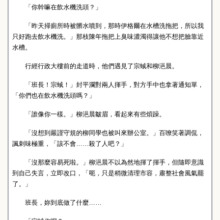
「你幹嘛在飲水機洗頭？」
「昨天掃廁所時被髒水噴到，那時伊格爾在水槽洗拖把，所以我
只好跑去飲水機洗。」那枝陳年拖把上臭味濃濁得讓他不想把臉靠近
水槽。
行經行政大樓前的走道時，他們遇見了宗蜮和柳浥晨。
「班長！宗蜮！」封平瀾對兩人揮手，對方手中也拿著通知單，
「你們也在飲水機洗頭嗎？」
「誰像你一樣。」柳浥晨皺眉，看起來有些煩躁。
「沒想到嚴謹守規的柳同學也被叫來辦公室。」百嘹笑著調侃，
諷刺味極重，「該不會……殺了人吧？」
「沒那麼容易死啦。」柳浥晨不以為然地揮了揮手，但隨即意識
到自己失言，立即改口，「呃，只是稍微清理市容，肅整社會風氣罷
了。」
班長，妳到底做了什麼……