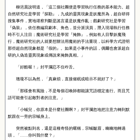
柳浥晨說明道，「這三個社團便是學習執行任務的基本能力。超
自然研究社是學習『探勘』，九成的靈異現象是妖魔所為，超自研得
搜集事件，實地堪察判斷是謠言還是妖魔作亂；戲劇研究社是學習
『偽裝』，依任務編寫劇本、角色，並分派演員，潛入現場執行任務
時不引人注目；魔術研究社是學習『掩飾』，例如有人目擊妖魔飛
行，魔術研究社的人就要想辦法用魔術的手法重現，以科學方式證明
那些超自然現象都是『假的』。如果是小事件的話，偶爾也會派超自
研的人偽造靈異現象或傳說來掩飾真相。」
「好酷喔！」封平瀾忍不住咋舌。
璁瓏不以為然，「真麻煩，直接催眠或暗示不就好了？」
「那樣會有風險，不是每個召喚師都能讓咒語穩定進行。而且咒
語可能會引起敵對者的注意。」
「小蜮兒，你原本是什麼社團啊？」封平瀾忽地把注意力轉到默
默跟在一旁的宗蜮身上。
突然被點到名，還是這種奇怪的暱稱，宗蜮皺眉，幽幽地轉過
頭，「……你叫我什麼？」