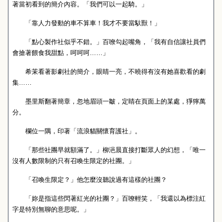
著當初看到的簡介內容。「我們可以一起騎。」
「靠人力發動的車不算車！我才不要當馱獸！」
「點心製作社似乎不錯。」百嘹勾起嘴角，「我有自信讓社員們
會搶著餵食我甜點，呵呵呵……」
希茉看著影劇社的簡介，眼睛一亮，不曉得有沒有她喜歡看的劇
集……
墨里斯翻著簡章，忽地眉頭一皺，定睛在頁面上的某處，猙獰萬
分。
欄位一隅，印著「流浪貓關懷育護社」。
「那些社團早就額滿了。」柳浥晨直接打斷眾人的幻想，「唯一
沒有人數限制的只有召喚生限定的社團。」
「召喚生限定？」他怎麼沒聽說過有這樣的社團？
「妳是指這些閃著紅光的社團？」百嘹輕笑，「我還以為標注紅
字是特別無聊的意思呢。」