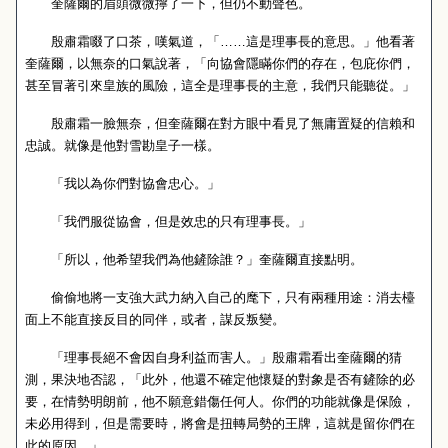
奎薩爾的眉頭微微擰了一下，但仍不動聲色。
殷肅霜啜了口茶，嘆氣道，「……這是理事長的意思。」他看著
奎薩爾，以無奈的口氣說著，「向協會隱瞞你們的存在，包庇你們，
甚至冒著引來皇族的風險，這全是理事長的主意，我們只能聽從。」
殷肅霜一臉無奈，但奎薩爾在對方眼中看見了無庸置疑的信賴和
忠誠。就像是他對雪勘皇子一樣。
「我以為你們對協會忠心。」
「我們服從協會，但是效忠的只有理事長。」
「所以，他希望我們為他鏟除誰？」奎薩爾直接點明。
偷偷地將一支強大武力納入自己的麾下，只有兩種用途：消去檯
面上不能直接反目的同伴，或者，謀反叛變。
「理事長絕不會因自身利益而害人。」殷肅霜看出奎薩爾的猜
測，果決地否認，「此外，他還不確定他懷疑的對象是否有鏟除的必
要，在情勢明朗前，他不願意錯傷任何人。你們的功能就像是保險，
未必用得到，但是需要時，將會是扭轉局勢的王牌，這就是留你們在
此的原因。」