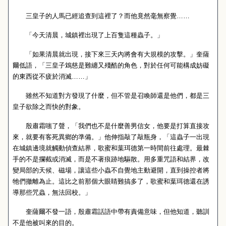
三皇子的人馬已經追查到這裡了？而他竟然毫無察覺……
「今天清晨，城鎮裡出現了上百隻這種蟲子。」
「如果清晨就出現，接下來三天內將會有大規模的攻擊。」奎薩
爾低語，「三皇子鴆慈是難纏又殘酷的角色，對於任何可能構成妨礙
的東西從不疲於消滅……」
雖然不知道對方發現了什麼，但不管是召喚師還是他們，都是三
皇子欲除之而快的對象。
殷肅霜嗤了聲，「我們也不是什麼善男信女，他要是打算直接攻
來，就要有客死異鄉的準備。」他伸指敲了敲瓶身，「這蟲子一出現
在城鎮邊境就觸動偵查結界，歌蜜和葉珥德第一時間前往處理。最棘
手的不是攔截或消滅，而是不著痕跡地驅散。用多重咒語和結界，改
變局部的天候、磁場，讓這些小蟲不自覺地主動避開，直到操控者將
牠們撤離為止。這比之前那個大眼睛難搞多了，歌蜜和葉珥德還在誘
導那些咒蟲，無法回校。」
奎薩爾不發一語，殷肅霜話語中帶有責備意味，但他知道，聽訓
不是他被叫來的目的。