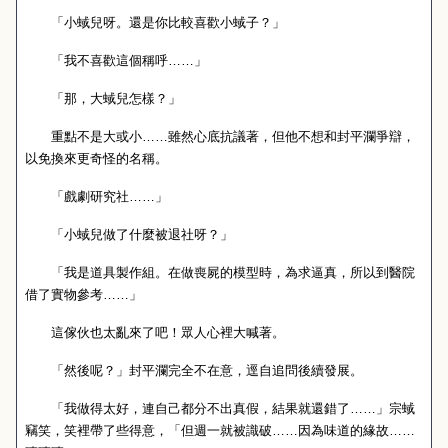
「小蜮兒呀。還是你比較喜歡小蜮子？」
「我不喜歡這個稱呼……」
「那，大蜮兒怎樣？」
重點不是大或小……雖然心底抗議著，但他不想和封平瀾爭辯，
以免換來更奇怪的名稱。
「戲劇研究社……」
「小蜮兒做了什麼被退社呀？」
「我是道具製作組。在做喪屍的模型時，為求逼真，所以到醫院
借了實物參考……」
這傢伙也太亂來了吧！眾人心裡大喊著。
「然後呢？」封平瀾完全不在意，逕自追問後續發展。
「我做得太好，連自己都分不出真假，結果就還錯了……」宗蜮
竊笑，笑裡帶了些得意，「但週一就被識破……因為味道的緣故……