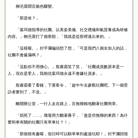
柳浥晨聞言臉色驟變。
「那是啥？」
「葉珥德指導的社團。以美姿美儀、社交禮儀和氣質養成為研修
內容。」柳浥晨打了個寒顫，「我就是從那裡逃出來的。」
「這樣喔。」封平瀾偏頭想了想，「可是我們八個全加入的話，
社團不會爆滿嗎？」
「這點你不用擔心。」殷肅霜笑了笑，「社團成員數原本是一
人，現在是零人，我相信葉珥德永遠不會嫌社員多。」
殷肅霜看了看鐘，下逐客令，「趁中午去參觀社團吧。下一個受
訪者要到了，不送。」
離開辦公室，一行人走在路上，百無聊賴地翻著社團簡章。
「煩死了……」璁瓏用力翻著冊子，「盡是些無聊的東西！為什
麼和車有關的社團只有單車社？！」
「那個很有趣喔，假日時可以騎單車到處遊玩耶！」封平瀾回憶