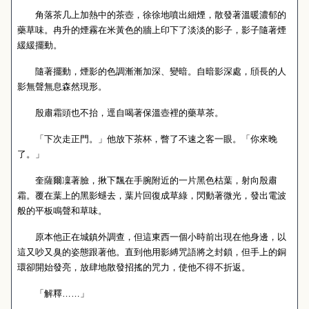
角落茶几上加熱中的茶壺，徐徐地噴出細煙，散發著溫暖濃郁的
藥草味。冉升的煙霧在米黃色的牆上印下了淡淡的影子，影子隨著煙
緩緩擺動。
隨著擺動，煙影的色調漸漸加深、變暗。自暗影深處，頎長的人
影無聲無息森然現形。
殷肅霜頭也不抬，逕自喝著保溫壺裡的藥草茶。
「下次走正門。」他放下茶杯，瞥了不速之客一眼。「你來晚
了。」
奎薩爾凜著臉，揪下飄在手腕附近的一片黑色枯葉，射向殷肅
霜。覆在葉上的黑影螁去，葉片回復成草綠，閃動著微光，發出電波
般的平板鳴聲和草味。
原本他正在城鎮外調查，但這東西一個小時前出現在他身邊，以
這又吵又臭的姿態跟著他。直到他用影縛咒語將之封鎖，但手上的銅
環卻開始發亮，放肆地散發招搖的咒力，使他不得不折返。
「解釋……」