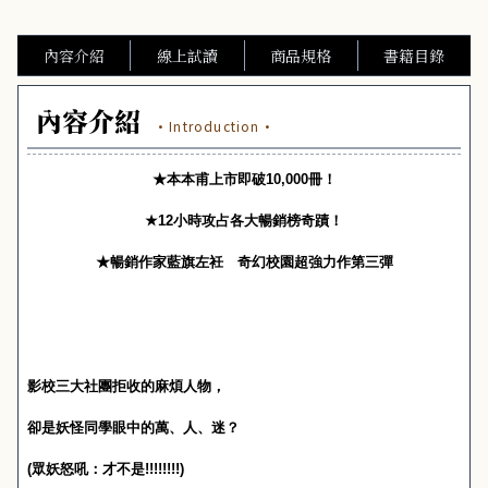
內容介紹
線上試讀
商品規格
書籍目錄
內容介紹
·Introduction·
★本本甫上市即破
10,000
冊！
★
12
小時攻占各大暢銷榜奇蹟！
★暢銷作家藍旗左衽 奇幻校園超強力作第三彈
影校三大社團拒收的麻煩人物，
卻是妖怪同學眼中的萬、人、迷？
(
眾妖怒吼：才不是
!!!!!!!!)