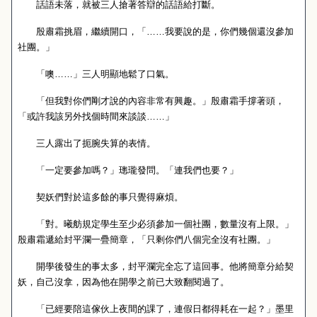
話語未落，就被三人搶著答辯的話語給打斷。
殷肅霜挑眉，繼續開口，「……我要說的是，你們幾個還沒參加
社團。」
「噢……」三人明顯地鬆了口氣。
「但我對你們剛才說的內容非常有興趣。」殷肅霜手撐著頭，
「或許我該另外找個時間來談談……」
三人露出了扼腕失算的表情。
「一定要參加嗎？」璁瓏發問。「連我們也要？」
契妖們對於這多餘的事只覺得麻煩。
「對。曦舫規定學生至少必須參加一個社團，數量沒有上限。」
殷肅霜遞給封平瀾一疊簡章，「只剩你們八個完全沒有社團。」
開學後發生的事太多，封平瀾完全忘了這回事。他將簡章分給契
妖，自己沒拿，因為他在開學之前已大致翻閱過了。
「已經要陪這傢伙上夜間的課了，連假日都得耗在一起？」墨里