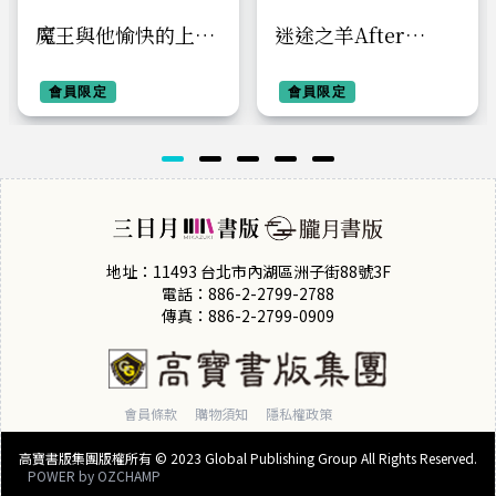
魔王與他愉快的上司
迷途之羊After
們01一日為部下，終
Story【特裝版】
生為女僕
會員限定
會員限定
地址：11493 台北市內湖區洲子街88號3F
電話：886-2-2799-2788
傳真：886-2-2799-0909
會員條款
購物須知
隱私權政策
高寶書版集團版權所有 © 2023 Global Publishing Group All Rights Reserved.
POWER by
OZCHAMP