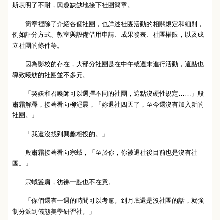
斯表明了不耐，興趣缺缺地接下社團簡章。
簡章裡除了介紹各個社團，也詳述社團活動的相關規定和細則，
例如評分方式、教室與設備借用申請、成果發表、社團權限，以及成
立社團的條件等。
因為影校的存在，大部分社團是在中午或週末進行活動，這點也
導致曦舫的社團並不多元。
「契妖和召喚師可以選擇不同的社團，這點沒硬性規定……」殷
肅霜解釋，接著看向柳浥晨，「妳退社四天了，至今還沒有加入新的
社團。」
「我還沒找到興趣相投的。」
殷肅霜接著看向宗蜮，「至於你，你被退社後目前也是沒有社
團。」
宗蜮聳肩，彷彿一點也不在意。
「你們還有一週的時間可以考慮。到月底還是沒社團的話，就強
制分派到儀態美學研習社。」