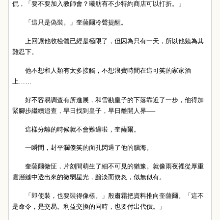
侃，「要不要加入教師會？曦舫有不少特約商店可以打折。」
「這只是偽裝。」奎薩爾冷聲提醒。
上回讓他收檢體已經是極限了，但因為只有一天，所以他勉為其
難忍下。
他不想和人類有太多接觸，不想浪費時間在這可笑的家家酒
上……
好不容易調查有所進展，和雪勘皇子的下落靠近了一步，他得加
緊腳步繼續追查，早日找到皇子，早日離開人界──
這樣分離的時候就不會難過啦，奎薩爾。
一瞬間，封平瀾傻笑的面孔閃過了他的腦海。
奎薩爾微怔，片刻間萌生了細不可見的猶豫。就像雨夜裡從厚重
雲層縫中透出來的微弱星光，黯淡而倏忽，似無似有。
「即使裝，也要裝得像樣。」殷肅霜把資料推向奎薩爾。「這不
是命令，是交易。利益交換的同時，也要付出代價。」