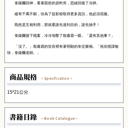
奎薩爾回神，看著面前的資料夾，思緒回復了冷靜。
縱有千萬不願，但為了從影校取得更多資訊，他必須屈服。
既然是互相利用，那就看誰先達到目的，誰先抽手！
奎薩爾接下檔案，冷冷地瞥了殷肅霜一眼。「還有其他事？」
「沒了。」殷肅霜的笑容裡有著明顯的幸災樂禍。「祝你授課愉
快，奎薩爾老師。」
商品規格
·Specification·
15*21
公分
書籍目錄
·Book Catalogue·