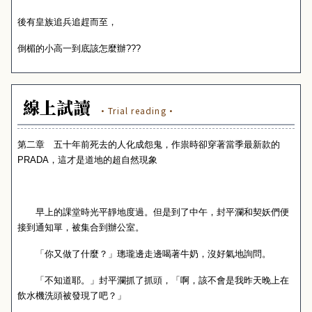
後有皇族追兵追趕而至，
倒楣的小高一到底該怎麼辦
???
線上試讀
·Trial reading·
第二章 五十年前死去的人化成怨鬼，作祟時卻穿著當季最新款的
PRADA
，這才是道地的超自然現象
早上的課堂時光平靜地度過。但是到了中午，封平瀾和契妖們便
接到通知單，被集合到辦公室。
「你又做了什麼？」璁瓏邊走邊喝著牛奶，沒好氣地詢問。
「不知道耶。」封平瀾抓了抓頭，「啊，該不會是我昨天晚上在
飲水機洗頭被發現了吧？」