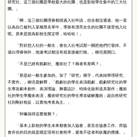
研究社。這三個社團是學校最大的社團，也是影校學生集中的三大社
團。」
「啊，這三個社團理睿都填過入社申請，但全都沒通過。他一直
以為自己被列入某種黑名單中，導致有漂亮女生的社團不接受他入社
呢。原來是因為影校生限定呀，哈哈哈！」
「對於想入社的一般生，會在入社考試那一關把他們打發掉。不
過白理睿例外，他連考試都沒有就直接被打槍。」柳浥晨開口。
「不是已經有戲劇社、魔術社了？兩者有差嗎？」
「那是給一般生參加的。加了『研究』兩字，代表純學理研究、
不實作。」柳浥晨解釋，「戲劇社的學生表演戲劇，戲劇研究社的學
生專攻劇本創作、表演理論、舞臺設計、特殊化妝和道具製作；魔術
社的學生學魔術表演，魔術研究社的學生專攻破解魔術；超自然研究
社則剛好相反，以實地考查為主。」
「幹嘛搞得這麼複雜？」
「基本上影校的學生未來都會加入協會，甚至在協會工作。而協
會存在的目的就是穩定現有社會秩序，避免不從者和妖魔的攪擾。」