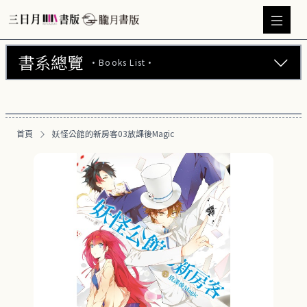
書系總覽
·Books List·
三日月書版 (675)
朧月書版 (275)
首頁
妖怪公館的新房客03放課後Magic
漫畫 (56)
周邊商品 (260)