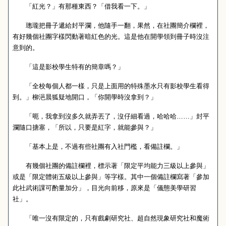
「紅光？」有那種東西？「借我看一下。」
璁瓏把冊子遞給封平瀾，他隨手一翻，果然，在社團簡介欄裡，
有好幾個社團字樣閃動著暗紅色的光。這是他在開學領到冊子時沒注
意到的。
「這是影校學生特有的簡章嗎？」
「全校每個人都一樣，只是上面用的特殊墨水只有影校學生看得
到。」柳浥晨狐疑地開口，「你開學時沒拿到？」
「呃，我拿到沒多久就弄丟了，沒仔細看過，哈哈哈……」封平
瀾隨口搪塞，「所以，只要是紅字，就能參與？」
「基本上是，不過有些社團有入社門檻，看備註欄。」
有幾個社團的備註欄裡，標示著「限定平均能力三級以上參與」
或是「限定體術五級以上參與」等字樣。其中一個備註欄寫著「參加
此社武術課可酌量加分」，目光向前移，原來是「儀態美學研習
社」。
「唯一沒有限定的，只有戲劇研究社、超自然現象研究社和魔術