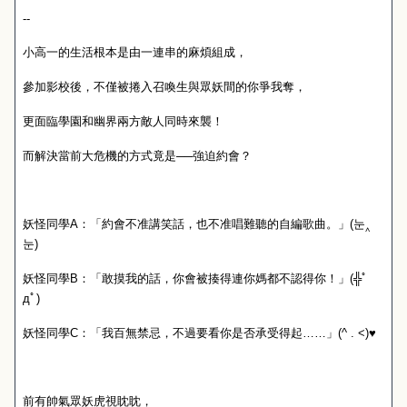
--
小高一的生活根本是由一連串的麻煩組成，
參加影校後，不僅被捲入召喚生與眾妖間的你爭我奪，
更面臨學園和幽界兩方敵人同時來襲！
而解決當前大危機的方式竟是──強迫約會？
妖怪同學
A
：「約會不准講笑話，也不准唱難聽的自編歌曲。」
(
눈
‸
눈
)
妖怪同學
B
：「敢摸我的話，你會被揍得連你媽都不認得你！」
(
╬ﾟ
д
ﾟ
)
妖怪同學
C
：「我百無禁忌，不過要看你是否承受得起……」
(^ . <)♥
前有帥氣眾妖虎視眈眈，