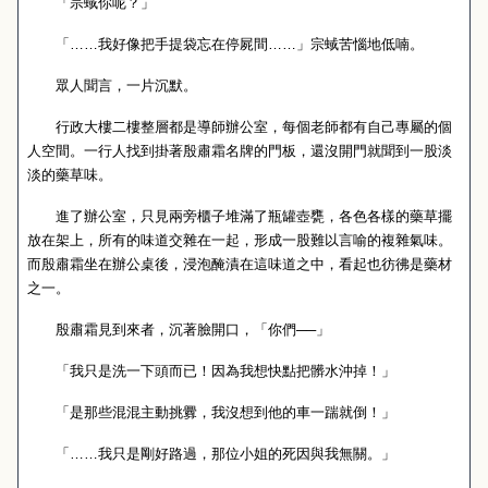
「宗蜮你呢？」
「……我好像把手提袋忘在停屍間……」宗蜮苦惱地低喃。
眾人聞言，一片沉默。
行政大樓二樓整層都是導師辦公室，每個老師都有自己專屬的個
人空間。一行人找到掛著殷肅霜名牌的門板，還沒開門就聞到一股淡
淡的藥草味。
進了辦公室，只見兩旁櫃子堆滿了瓶罐壺甕，各色各樣的藥草擺
放在架上，所有的味道交雜在一起，形成一股難以言喻的複雜氣味。
而殷肅霜坐在辦公桌後，浸泡醃漬在這味道之中，看起也彷彿是藥材
之一。
殷肅霜見到來者，沉著臉開口，「你們──」
「我只是洗一下頭而已！因為我想快點把髒水沖掉！」
「是那些混混主動挑釁，我沒想到他的車一踹就倒！」
「……我只是剛好路過，那位小姐的死因與我無關。」