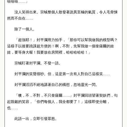
嘻嘻嘻……」
沒人笑得出來。宗蜮整個人散發著詭異至極的氣質，令人毛骨悚
然而不自在……
除了一個人。
「超強耶！」封平瀾用力拍手，「那你可以幫我做我的模型嗎？
這樣子以後要蹺課超方便的！啊，不對，先幫我做一個奎薩爾的娃
娃，要等身大喔！我要放在房間裡，哈哈哈哈哈！」
宗蜮盯著封平瀾。不發一語。
封平瀾的笑聲很吵。但，這是第一次有人對自己這樣笑……
封平瀾滔滔不絕地講著自己的構想，忽地靈光一閃。
「噢，不，不對，不只奎薩爾……」封平瀾回頭望著契妖們，勾
起覬覦的笑容，「你們每個人，我全都要了！」這樣即使分離，
也……
此語一出，立即引發眾怒。