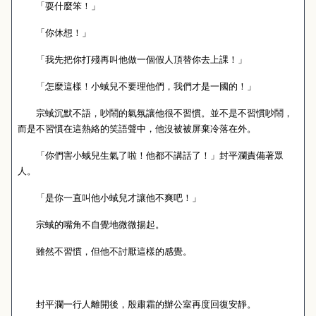
「耍什麼笨！」
「你休想！」
「我先把你打殘再叫他做一個假人頂替你去上課！」
「怎麼這樣！小蜮兒不要理他們，我們才是一國的！」
宗蜮沉默不語，吵鬧的氣氛讓他很不習慣。並不是不習慣吵鬧，
而是不習慣在這熱絡的笑語聲中，他沒被被屏棄冷落在外。
「你們害小蜮兒生氣了啦！他都不講話了！」封平瀾責備著眾
人。
「是你一直叫他小蜮兒才讓他不爽吧！」
宗蜮的嘴角不自覺地微微揚起。
雖然不習慣，但他不討厭這樣的感覺。
封平瀾一行人離開後，殷肅霜的辦公室再度回復安靜。