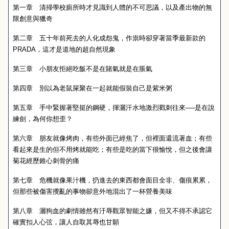
第一章 清掃學校廁所時才見識到人體的不可思議，以及產出物的無
限創意與獵奇
第二章 五十年前死去的人化成怨鬼，作祟時卻穿著當季最新款的
PRADA
，這才是道地的超自然現象
第三章 小朋友拒絕吃飯不是在賭氣就是在脹氣
第四章 別以為老鼠屎聚在一起就能假裝自己是紫米粥
第五章 手中緊握著堅挺的鋼硬，揮灑汗水地激烈戳刺往來──是在說
練劍，為何你想歪？
第六章 朋友就像烤肉，有些外面已經焦了，但裡面還流著血；有些
看起來是生的但不用烤就能吃；有些是吃的當下很愉悅，但之後會讓
菊花經歷錐心刺骨的痛
第七章 危機就像果汁機，扔進去的東西都會面目全非、傷痕累累，
但那些被傷害攪亂的事物卻意外地混出了一杯營養美味
第八章 灑狗血的劇情雖然有汙辱觀眾智能之嫌，但又不得不承認它
確實扣人心弦，讓人自取其辱也甘願