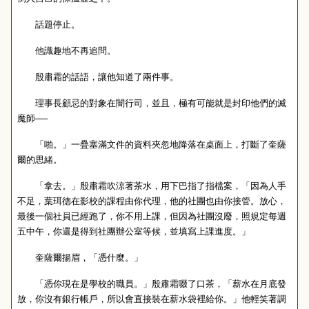
話題停止。
他識趣地不再追問。
殷肅霜的話語，讓他知道了兩件事。
理事長顧忌的對象在闇行司，並且，極有可能就是封印他們的滅
魔師──
「啪。」一疊塞滿文件的資料夾忽地降落在桌面上，打斷了奎薩
爾的思緒。
「拿去。」殷肅霜吹涼著茶水，用下巴指了指檔案，「因為人手
不足，葉珥德在影校的課程由你代理，他的社團也由你接管。放心，
最後一個社員已經跑了，你不用上課，但因為社團沒廢，照規定每週
五中午，你還是得到社團辦公室等候，並填寫上課進度。」
奎薩爾揚眉，「憑什麼。」
「憑你現在是學校的職員。」殷肅霜啜了口茶，「薪水在月底發
放，你沒有銀行帳戶，所以會直接裝在薪水袋裡給你。」他輕笑著調