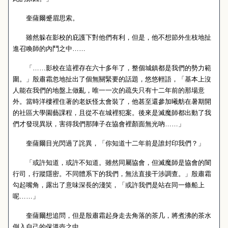
奎薩爾蹙眉思索。
雖然躲在影校的庇護下對他們有利，但是，他不想節外生枝地扯
進召喚師的內鬥之中……
「……影校在這裡存在六十多年了，整個城鎮都是我們的勢力範
圍。」殷肅霜忽地扯出了個無關緊要的話題，悠悠輕語，「基本上沒
人能在我們的地盤上做亂，唯一一次的疏失只有十二年前的那場意
外。當時洋樓裡住著的老妖怪太會裝了，他甚至還參加曦舫在暑期開
的社區大學園藝課程，且從不在城裡犯案。後來是滅魔師都出動了我
們才發現異狀，害得我們那陣子在協會裡顏面無光吶……」
奎薩爾目光閃過了詫異，「你知道十二年前是誰封印我們？」
「或許知道，或許不知道。雖然同屬協會，但滅魔師是協會的闇
行司，行蹤隱密。不同體系下的我們，無法直接干涉調查。」殷肅霜
勾起嘴角，露出了意味深長的淺笑，「或許我們是站在同一條船上
呢……」
奎薩爾想追問，但是殷肅霜起身走去角落的茶几，將煮沸的茶水
倒入自己的保溫壺之中。