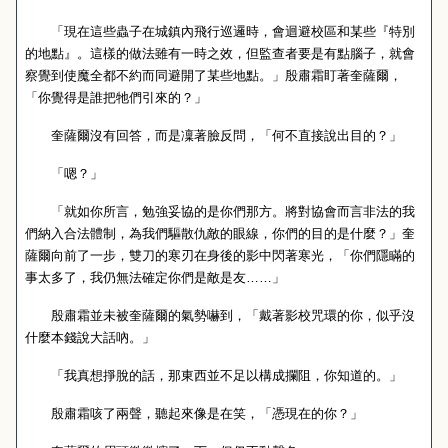
「現在這些蟲子在城鎮內飛行巡邏時，會迴避校區和某些『特別
的地點』。這樣的做法雖有一時之效，但監查者要是有點腦子，就會
察覺到使魔全都不約而同避開了某些地點。」殷肅霜盯著奎薩爾，
「你覺得是誰把牠們引來的？」
奎薩爾沒有回答，而是凜著臉反問，「何不直接說出目的？」
「嗯？」
「就如你所言，勉強妥協的是你們那方。將對協會而言非法的我
們納入合法體制，為我們驅散仇敵的眼線，你們的目的是什麼？」奎
薩爾向前了一步，雙刀的寒刃在身後的影中閃著寒光，「你們隱瞞的
事太多了，我仍無法確定你們是敵是友……」
殷肅霜並未被奎薩爾的氣勢嚇到，「戴著影校咒環的你，似乎沒
什麼本錢說大話吶。」
「我真想掙脫的話，那東西並不足以構成攔阻，你知道的。」
殷肅霜咳了兩聲，聽起來像是在笑，「憑現在的你？」