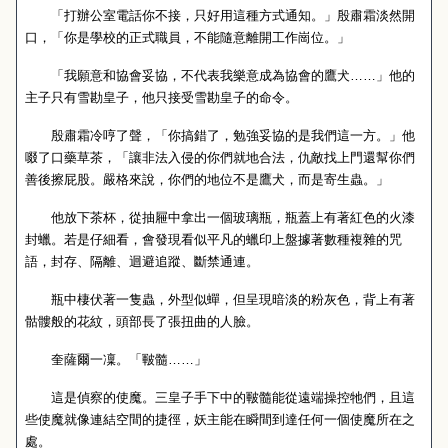
「打辦公室電話你不接，只好用這種方式通知。」殷肅霜淡然開
口，「你是學校的正式職員，不能隨意離開工作崗位。」
「我願意和協會妥協，不代表我樂意成為協會的鷹犬……」他的
主子只有雪勘皇子，他只接受雪勘皇子的命令。
殷肅霜冷哼了聲，「你搞錯了，勉強妥協的是我們這一方。」他
啜了口藥草茶，「讓非法入侵的你們就地合法，仇敵找上門還幫你們
善後擦屁股。嚴格來說，你們的地位不是鷹犬，而是寄生蟲。」
他放下茶杯，從抽屜中拿出一個玻璃瓶，瓶蓋上有著紅色的火漆
封蠟。若是仔細看，會發現看似平凡的蠟印上盤據著數種複雜的咒
語，封存、隔離、迴避追蹤、斷禁通連。
瓶中棲伏著一隻蟲，外型似蟬，但呈現暗淡的粉灰色，背上有著
骷髏般的花紋，頭部長了張扭曲的人臉。
奎薩爾一凜。「皸髓……」
這是偵察的使魔。三皇子手下中的皸髓能從遠端操控牠們，且這
些使魔就像連結空間的捷徑，妖主能在瞬間到達任何一個使魔所在之
處。