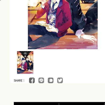
SHARE：