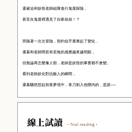
還被迫和妖怪老師組隊進行鬼屋探險，
甚至在鬼屋裡遇見了自家叔叔！？
而隨著一次次冒險，契約似乎逐漸起了變化，
遲暮和老師間若有若無的感應越來越明顯，
但無論再怎麼像人類，老師是妖怪的事實都不會變。
看到老師妖化對抗敵人的瞬間，
遲暮驟然想起前夜夢境中，拿刀刺入他體內的，是誰──
線上試讀
·Trial reading·