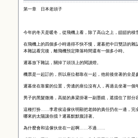
第一章 日本老頭子
今年的冬天是暖冬，從飛機上看，除了高山之上，皚皚的積
在飛機上的四個多小時過得不快不慢，遲暮把中日雙語的雜
本雜誌看完後，離飛機預定降落時間還有一個多小時。
遲暮放下雜誌，關掉了頭頂上的閱讀燈。
機票是一起訂的，所以座位都靠在一起，他前後坐著的全是
遲暮坐在靠窗的位置，旁邊的座位沒有人，再過去坐著一個
男子的黑髮微捲，高挺的鼻梁掛著一副墨鏡，遮擋住了部分
這種打扮……李君侯這傢伙明顯把老師的責任扔在一邊，完
哪來的太陽讓你擋？遲暮默默腹誹著。
為什麼會和這傢伙坐在一起啊……不過……