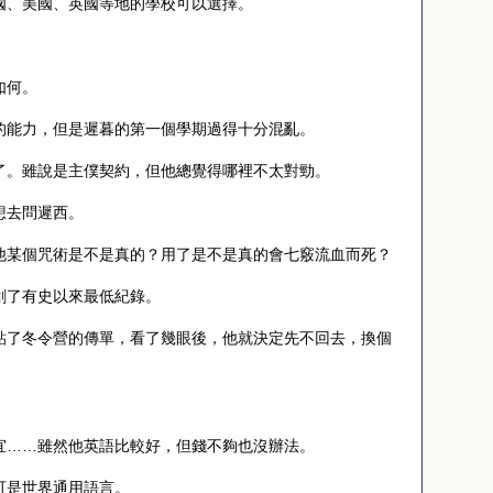
國、美國、英國等地的學校可以選擇。
如何。
的能力，但是遲暮的第一個學期過得十分混亂。
了。雖說是主僕契約，但他總覺得哪裡不太對勁。
想去問遲西。
他某個咒術是不是真的？用了是不是真的會七竅流血而死？
創了有史以來最低紀錄。
貼了冬令營的傳單，看了幾眼後，他就決定先不回去，換個
宜……雖然他英語比較好，但錢不夠也沒辦法。
可是世界通用語言。