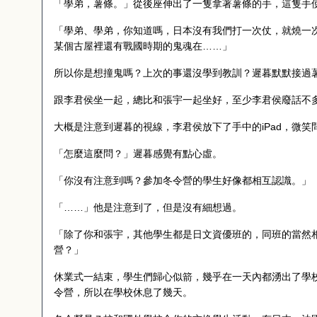
「學弟，薯條。」從後座伸出了一隻拿著薯條的手，這隻手
「學弟、學弟，你知道嗎，日本沒有我們打一次仗，就燒一
某個古屋裡還有戰國時期的鬼魂在……」
所以你是想撞鬼嗎？上次的事還沒學到教訓？遲暮默默接過
跟李君侯坐一起，總比和張宇一起坐好，至少李君侯廢話不
大概是注意到遲暮的視線，李君侯放下了手中的
iPad
，微笑
「怎麼這麼問？」遲暮感覺有點心虛。
「你沒有注意到嗎？參加冬令營的學生好像都相互認識。」
「……」他是注意到了，但是沒有細想過。
「除了你和張宇，其他學生都是日文資優班的，同班的當然
營？」
休業式一結束，學生們歸心似箭，幾乎在一天內都湧出了學
令營，所以在學校休息了幾天。