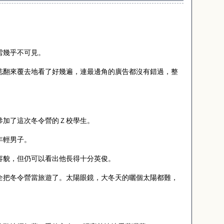
雪幾乎不可見。
誌翻來覆去地看了好幾遍，連最邊角的廣告都沒有錯過，整
參加了這次冬令營的Ｚ校學生。
年輕男子。
容貌，但仍可以看出他長得十分英俊。
全把冬令營當旅遊了。太陽眼鏡，大冬天的曬個太陽都難，