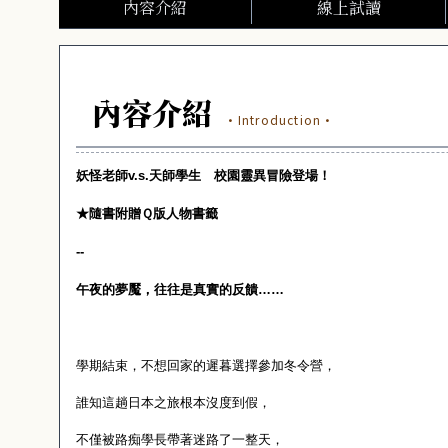
內容介紹
線上試讀
內容介紹
·Introduction·
妖怪老師
v.s.
天師學生 校園靈異冒險登場！
★隨書附贈Ｑ版人物書籤
--
午夜的夢魘，往往是真實的反饋……
學期結束，不想回家的遲暮選擇參加冬令營，
誰知這趟日本之旅根本沒度到假，
不僅被路痴學長帶著迷路了一整天，