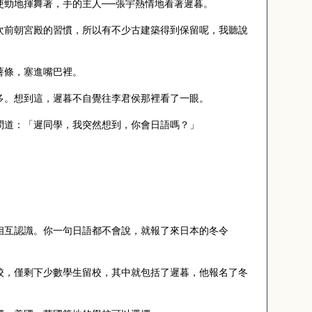
使勁地揮舞著，手的主人──張宇熱情地看著遲暮。
次前朝宮殿的習慣，所以有不少古建築得到保留呢，我聽說
薯條，塞進嘴巴裡。
多。想到這，遲暮不自覺往李君侯那裡看了一眼。
問道：「遲同學，我突然想到，你會日語嗎？」
相互認識。你一句日語都不會說，就報了來日本的冬令
校，僅剩下少數學生留校，其中就包括了遲暮，他報名了冬