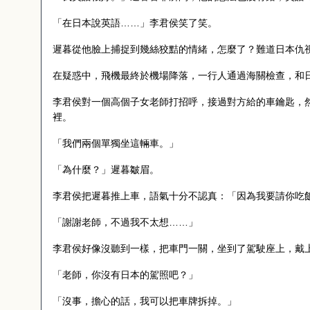
「在日本說英語……」李君侯笑了笑。
遲暮從他臉上捕捉到幾絲狡黠的情緒，怎麼了？難道日本仇
在疑惑中，飛機最終於機場降落，一行人通過海關檢查，和
李君侯對一個高個子女老師打招呼，接過對方給的車鑰匙，
裡。
「我們兩個單獨坐這輛車。」
「為什麼？」遲暮皺眉。
李君侯把遲暮推上車，語氣十分不認真：「因為我要請你吃
「謝謝老師，不過我不太想……」
李君侯好像沒聽到一樣，把車門一關，坐到了駕駛座上，戴
「老師，你沒有日本的駕照吧？」
「沒事，擔心的話，我可以把車牌拆掉。」