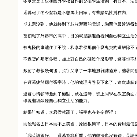
冬令營是Ｚ校和國外學校合作的交換學生活動，有日本、法
遲暮報了冬令營就是不想馬上回家，有些賭氣性質在內。
期末還沒到，他就接到了叔叔遲西的電話，詢問他最近過得
當初報了外縣市的高中，目的就是讓遲西看到自己獨立生活
被鬼怪的事纏住了不說，和李君侯那個什麼鬼契約還解除不
不過契約那麼多種，加上對自己的確沒什麼影響，遲暮也不
敷衍了叔叔幾句後，張宇又拿了一本地攤雜誌過來，纏著問
在遲暮疲於應付張宇時，他的物理考卷發下來了，這次成績
遲暮心情頓時差到了極點，就在這時，班上同學在教室前面
環境繼續鍛鍊自己獨立生活的能力。
結果誰知道，李君侯就罷了，張宇也在冬令營裡！
而他報名去日本而不是美國，原因很簡單，日本的費用最便
「我英語很好。」遲暮答非所問，他的想法也沒有錯，英語