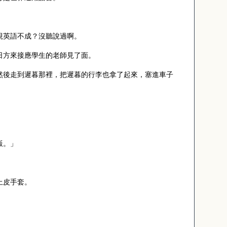
視英語不成？沒聽說過啊。
日方來接應學生的老師見了面。
然後走到遲暮那裡，把遲暮的行李也拿了起來，塞進車子
飯。」
上皮手套。