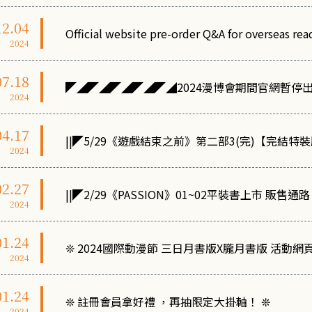
12.04
Official website pre-order Q&A for overseas rea
2024
07.18
◤◢◤◢◤◢◤◢◤◢2024漫博會期間官網暫停
2024
04.17
||◤5/29《遊戲結束之前》第二部3(完)【完結特裝
2024
02.27
||◤2/29《PASSION》01~02平裝書上市 販售通路 
2024
01.24
❊ 2024國際動漫節 三日月書版X朧月書版 活動網
2024
01.24
❊ 註冊會員拿好禮 ，再抽限定大掛軸！ ❊
2024