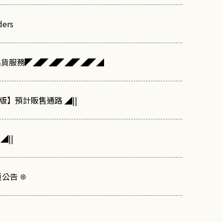
ders
出貨服務◤◢◤◢◤◢◤◢◤◢
版】預計販售通路 ◢||
◢||
頁公告 ❊