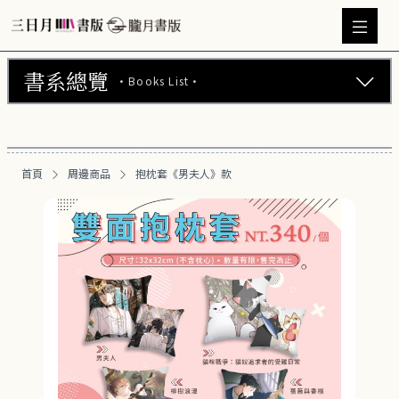
書系總覽
·Books List·
三日月書版 (675)
朧月書版 (275)
首頁
周邊商品
抱枕套《男夫人》款
漫畫 (56)
周邊商品 (260)