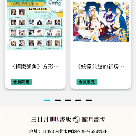
《鋼鐵號角》方形胸
《妖怪公館的新房
章套組
客》典藏透明PP海報
會員限定
【Exotic】
會員限定
地址：11493 台北市內湖區洲子街88號3F