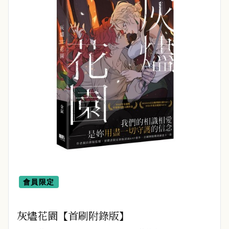
會員限定
灰燼花園【首刷附錄版】