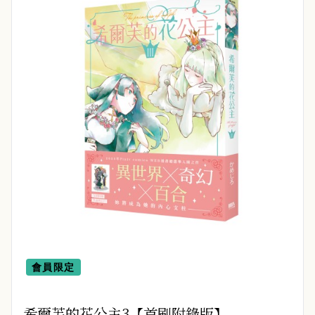
會員限定
希爾芙的花公主3【首刷附錄版】