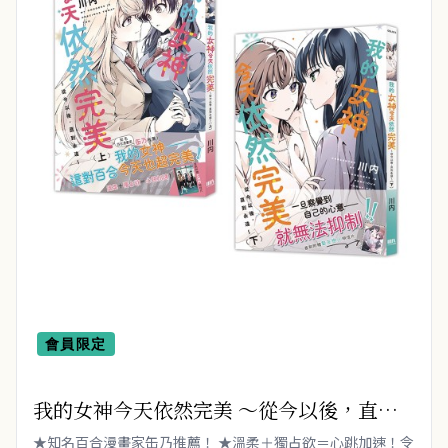
會員限定
我的女神今天依然完美 ～從今以後，直到
永遠～【上下套書】
★知名百合漫畫家缶乃推薦！ ★溫柔＋獨占欲＝心跳加速！令