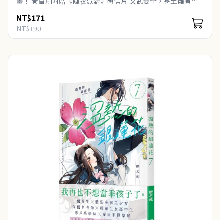
畫！ ★首刷附贈《睡衣派對》明信片 文武雙全，甚至擁有粉
絲俱樂部的女校王子──夏月。 在眾人憧憬的目光之下，她過
NT$171
著內心莫名空虛的..
NT$190