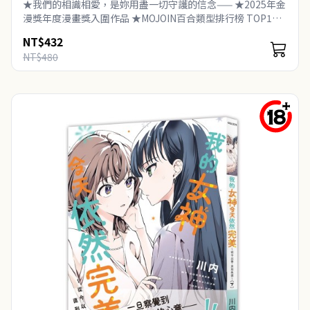
★我們的相識相愛，是妳用盡一切守護的信念—— ★2025年金
漫獎年度漫畫獎入圍作品 ★MOJOIN百合類型排行榜 TOP1、
2024年度喜愛榜TOP3 ★作者親自排版監製..
NT$432
NT$480