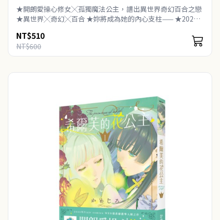
★開朗愛操心修女╳孤獨魔法公主，譜出異世界奇幻百合之戀
★異世界╳奇幻╳百合 ★妳將成為她的內心支柱—— ★2023
年Pixiv comics WEB漫畫總選舉入圍之作 ..
NT$510
NT$600