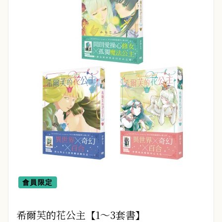
會員限定
希爾芙的花公主【1～3套書】