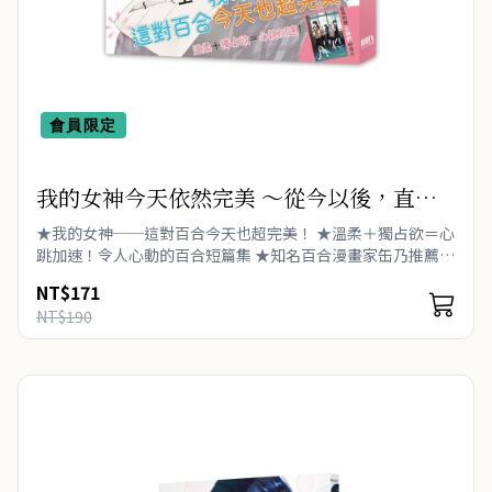
會員限定
我的女神今天依然完美 ～從今以後，直到
永遠～（上）【首刷附錄版】
★我的女神──這對百合今天也超完美！ ★溫柔＋獨占欲＝心
跳加速！令人心動的百合短篇集 ★知名百合漫畫家缶乃推薦！
★首刷附贈《女神們》明信片 ​ 雖然是朋友， 回過神來卻在意
NT$171
到不行。 跟..
NT$190