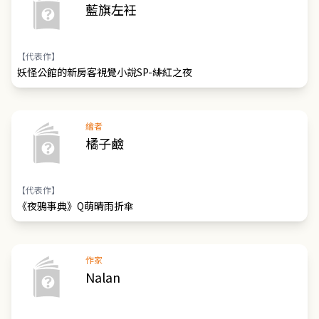
藍旗左衽
【代表作】
妖怪公館的新房客視覺小說SP-緋紅之夜
繪者
橘子鹼
【代表作】
《夜鴉事典》Q萌晴雨折傘
作家
Nalan