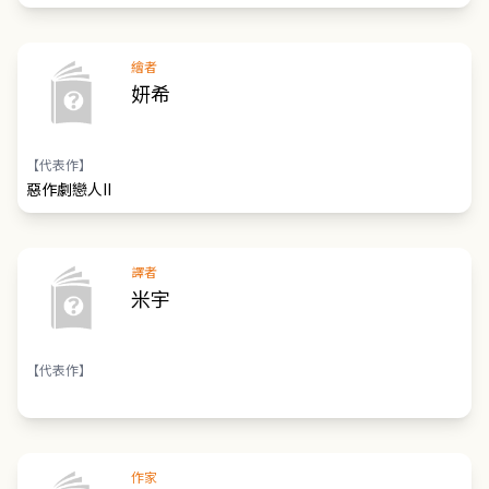
繪者
妍希
【代表作】
惡作劇戀人II
譯者
米宇
【代表作】
作家