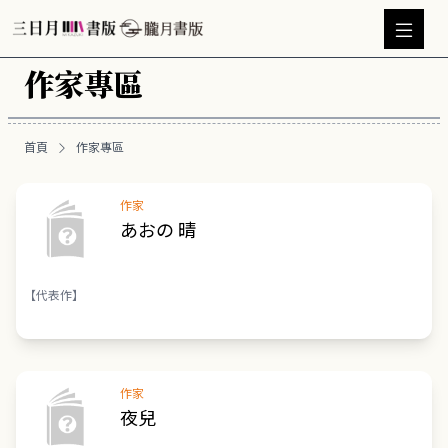
作家專區
首頁
作家專區
作家
あおの 晴
【代表作】
作家
夜兒