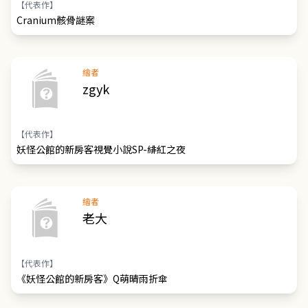
【代表作】
Cranium骸骨謎案
繪者
zgyk
【代表作】
妖怪公館的新房客視覺小說SP-緋紅之夜
繪者
老大
【代表作】
《妖怪公館的新房客》Q萌晴雨折傘