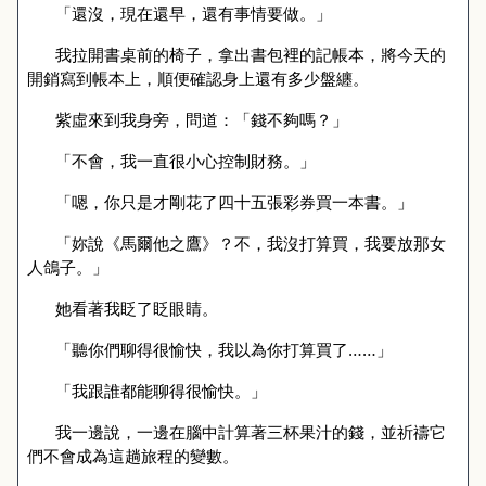
「還沒，現在還早，還有事情要做。」
我拉開書桌前的椅子，拿出書包裡的記帳本，將今天的
開銷寫到帳本上，順便確認身上還有多少盤纏。
紫虛來到我身旁，問道：「錢不夠嗎？」
「不會，我一直很小心控制財務。」
「嗯，你只是才剛花了四十五張彩券買一本書。」
「妳說《馬爾他之鷹》？不，我沒打算買，我要放那女
人鴿子。」
她看著我眨了眨眼睛。
「聽你們聊得很愉快，我以為你打算買了……」
「我跟誰都能聊得很愉快。」
我一邊說，一邊在腦中計算著三杯果汁的錢，並祈禱它
們不會成為這趟旅程的變數。