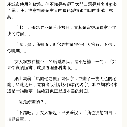
座城市使用的貨幣。但不知是被獅子大開口還是莫名其妙挨
了罵，我只注意到商鋪主人的臉色變得跟門口的水溝一樣
臭。
「七十五張彩券不是筆小數目，尤其是當妳讓買家不愉
快的時候。」
「喔，是，我知道，但它絕對值得任何人擁有。不信，
你瞧瞧。」
女人將放在櫃台上的紙遞給我，還不忘補上一句：「如
果你真的懂書，就沒道理會看走眼。」
紙上寫著「馬爾他之鷹」幾個字，並畫了一隻黑色的老
鷹，除此之外，還有出版社以及作者的名字。我立刻看出來
這是一張臨摹，描繪對象正是這本書的封面。
「這是妳畫的？」
「不錯吧。」女人揚起下巴笑著說：「我也沒想到自己
這麼會畫。」