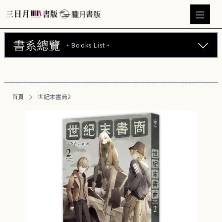
書系總覽
·Books List·
三日月書版 (675)
朧月書版 (275)
首頁
世紀末書商2
漫畫 (56)
周邊商品 (260)