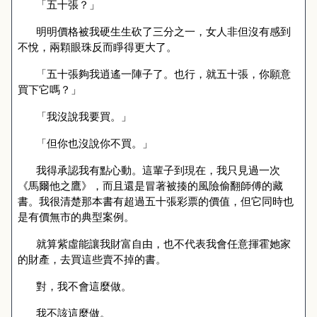
「五十張？」
明明價格被我硬生生砍了三分之一，女人非但沒有感到
不悅，兩顆眼珠反而睜得更大了。
「五十張夠我逍遙一陣子了。也行，就五十張，你願意
買下它嗎？」
「我沒說我要買。」
「但你也沒說你不買。」
我得承認我有點心動。這輩子到現在，我只見過一次
《馬爾他之鷹》，而且還是冒著被揍的風險偷翻師傅的藏
書。我很清楚那本書有超過五十張彩票的價值，但它同時也
是有價無市的典型案例。
就算紫虛能讓我財富自由，也不代表我會任意揮霍她家
的財產，去買這些賣不掉的書。
對，我不會這麼做。
我不該這麼做。