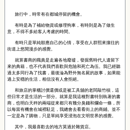
旅行中，時常有在都城停留的機會。
有時是為了補給物資或修理狗車，有時則是為了做生
意，不得不多給客人考慮的時間。
有時只是單純順應自己的心情，享受在人群熙來攘往的
街道上悠閒漫步的感覺。
就算書商的職責是走遍各地廢墟，發掘舊時代人遺留下
來的典籍，也不代表我們喜歡與危險和死亡為伍。我已經聽
過太多同行為了找書，最後淪為野外無名屍的故事，如果能
過上安穩的生活，相信沒有人會拒絕。
和旅店的掌櫃討價還價或是被工具舖的老闆敲竹槓，這
些日常才是生活的一部分。就算是我這種對書特別執著的書
商，也明白天秤的兩端從來都只有幾分臭錢和爛命一條，所
以每當有機會在城裡駐足，我總會去看看街上的商鋪。並不
一定是為了購物，只是單純享受浸泡在文明世界的感覺。
其中，我最喜歡去的地方莫過於雜貨店。