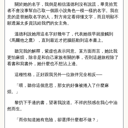
關於她的名字，我倒是相信溫德利沒有說謊，畢竟拾荒
者不會沒事幫自己取一個跟小說角色一模一樣的名字。我在
意的是替她取名字的人，對方肯定看得懂文字，而且明顯不
願透漏太多資訊給我們的女主角。
溫德利說她用這名字好幾年了，代表她很早就接觸到
《馬爾他之鷹》，直到最近才把腦筋動到這本書上。
聽完我的解釋，紫虛也表示同意。某方面而言，她比我
更怕麻煩，除非是和自己家族有關的事，否則這趟旅程除了
看書和寫書外，她什麼也不想沾上邊。
這種性格，正好跟我另外一位旅伴完全相反──
「喂，聽你這個意思，那女的好像被捲入了什麼麻
煩。」
黎扔下手邊的書，望著我說道。不祥的預感在我心中油
然而生。
「而你知道她有危險，卻選擇什麼都不做？」