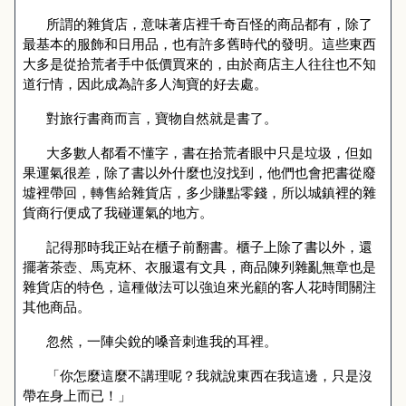
所謂的雜貨店，意味著店裡千奇百怪的商品都有，除了
最基本的服飾和日用品，也有許多舊時代的發明。這些東西
大多是從拾荒者手中低價買來的，由於商店主人往往也不知
道行情，因此成為許多人淘寶的好去處。
對旅行書商而言，寶物自然就是書了。
大多數人都看不懂字，書在拾荒者眼中只是垃圾，但如
果運氣很差，除了書以外什麼也沒找到，他們也會把書從廢
墟裡帶回，轉售給雜貨店，多少賺點零錢，所以城鎮裡的雜
貨商行便成了我碰運氣的地方。
記得那時我正站在櫃子前翻書。櫃子上除了書以外，還
擺著茶壺、馬克杯、衣服還有文具，商品陳列雜亂無章也是
雜貨店的特色，這種做法可以強迫來光顧的客人花時間關注
其他商品。
忽然，一陣尖銳的嗓音刺進我的耳裡。
「你怎麼這麼不講理呢？我就說東西在我這邊，只是沒
帶在身上而已！」