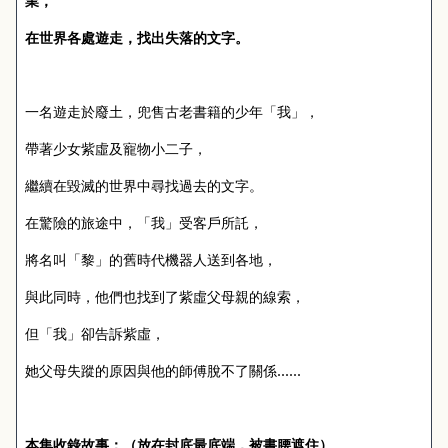
業，
在世界各處遊走，找出失落的文字。
一名遊走於廢土，兜售古老書籍的少年「我」，
帶著少女紫虛及寵物小二子，
繼續在毀滅的世界中尋找過去的文字。
在驚險的旅途中，「我」受客戶所託，
將名叫「黎」的舊時代機器人送到各地，
與此同時，他們也找到了紫虛父母親的線索，
但「我」卻告訴紫虛，
她父母失蹤的原因與他的師傅脫不了關係……
本集收錄故事：（放在封底最底端，被書腰遮住）