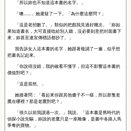
「所以妳也不知道這本書的名字。」
「噢……」她遲疑了一下。「為什麼這麼問？」
「這是老招數了。」類似的把戲我見過好幾次。「妳如
果知道書名，大可直接唸給別人聽，沒必要刻意把封面畫下
來，妳甚至連宣傳標語都抄了。」
我告訴女人這本書的名字，她跟著複誦了一遍，似乎想
把書名記起來。
「你說得沒錯，我的確看不懂字，但這不影響這本書的
價值對吧？」
「這是當然。」
她接著問：「看起來你跟其他傻子不一樣，所以那隻老
鷹在哪裡？那是老鷹對吧？」
「很久以前我讀過一次。」我說。「這本書是舊時代的
偵探小說先驅，妳說的老鷹只是一座雕像，是書中各路人馬
爭奪的寶物。」