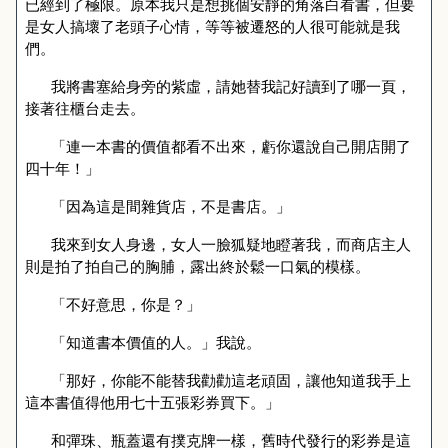
已經到了極限。原本我只是想挑個安靜的角落白看書，但要
是女人搞壞了老頭子心情，等等被遷怒的人很可能就是我
們。
我將書塞給身旁的紫虛，請她替我記好讀到了哪一頁，
接著往櫃台走去。
「連一本書的價值都看不出來，虧你還說自己開店開了
四十年！」
「因為這是間雜貨店，不是書店。」
我來到女人身邊，女人一臉狐疑地瞪著我，而商店主人
則是拍了拍自己的胸脯，露出終於鬆一口氣的模樣。
「不好意思，你是？」
「知道書本價值的人。」我說。
「那好，你能不能替我勸勸這老頑固，讓他知道我手上
這本書值得他用七十五張彩券買下。」
和彈珠、瓶蓋還有撲克牌一樣，舊時代發行的彩券是這