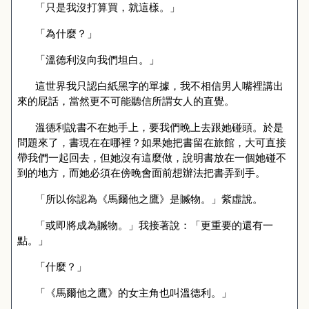
「只是我沒打算買，就這樣。」
「為什麼？」
「溫德利沒向我們坦白。」
這世界我只認白紙黑字的單據，我不相信男人嘴裡講出
來的屁話，當然更不可能聽信所謂女人的直覺。
溫德利說書不在她手上，要我們晚上去跟她碰頭。於是
問題來了，書現在在哪裡？如果她把書留在旅館，大可直接
帶我們一起回去，但她沒有這麼做，說明書放在一個她碰不
到的地方，而她必須在傍晚會面前想辦法把書弄到手。
「所以你認為《馬爾他之鷹》是贓物。」紫虛說。
「或即將成為贓物。」我接著說：「更重要的還有一
點。」
「什麼？」
「《馬爾他之鷹》的女主角也叫溫德利。」