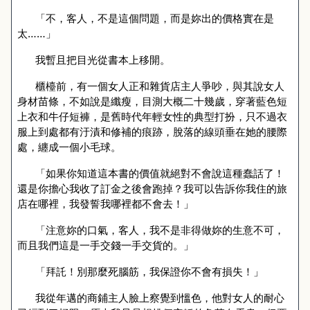
「不，客人，不是這個問題，而是妳出的價格實在是
太……」
我暫且把目光從書本上移開。
櫃檯前，有一個女人正和雜貨店主人爭吵，與其說女人
身材苗條，不如說是纖瘦，目測大概二十幾歲，穿著藍色短
上衣和牛仔短褲，是舊時代年輕女性的典型打扮，只不過衣
服上到處都有汙漬和修補的痕跡，脫落的線頭垂在她的腰際
處，纏成一個小毛球。
「如果你知道這本書的價值就絕對不會說這種蠢話了！
還是你擔心我收了訂金之後會跑掉？我可以告訴你我住的旅
店在哪裡，我發誓我哪裡都不會去！」
「注意妳的口氣，客人，我不是非得做妳的生意不可，
而且我們這是一手交錢一手交貨的。」
「拜託！別那麼死腦筋，我保證你不會有損失！」
我從年邁的商鋪主人臉上察覺到慍色，他對女人的耐心