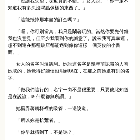
「沒讓我失望，味道真的不錯。」女人說。「你一定不
知道我有多久沒喝點像樣的東西了。」
「這能抵掉那本書的訂金嗎？」
「喔，你可別當真，我只是鬧著玩的。當然你要先付錢
我也沒意見，但至少我看到你的誠意了。說來我可真幸運，
想不到連在那種破店都能遇到像你這樣一個英俊的小書
商。」
女人的名字叫溫德利。她說這名字是幾年前認識的人替
她取的，她覺得好聽便沿用到現在，在那之前她還有別的名
字。
「做我們這行的，名字一向不是很重要，只要彼此知道
是在說誰，叫什麼都無所謂。」
她擺弄著鋼杯裡的吸管，一邊說道。
「所以妳是拾荒者。」
「你早就猜到了，不是嗎？」