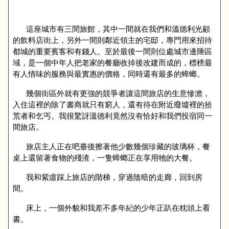
這座城市有三間旅館，其中一間就在我們和溫德利光顧
的飲料店街上，另外一間則鄰近領主的宅邸，專門用來招待
都城的重要賓客和有錢人。至於最後一間則位處城市邊陲區
域，是一個中年人把老家的餐廳收掉後改建而成的，標榜最
有人情味的服務與最實惠的價格，同時還有最多的蟑螂。
幾個街區外就有更強的競爭者讓這間旅店的生意慘澹，
入住這裡的除了書商就只有窮人，還有待在附近廢墟裡的拾
荒者和乞丐。我很驚訝溫德利竟然沒有恰好和我們投宿同一
間旅店。
旅店主人正在吧臺後擦著他少數幾個珍藏的玻璃杯，餐
桌上還留著食物的殘渣，一隻蟑螂正在享用牠的大餐。
我和紫虛踩上旅店的階梯，穿過陰暗的走廊，回到房
間。
床上，一個外貌和我差不多年紀的少年正趴在枕頭上看
書。