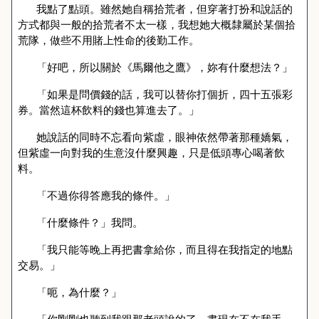
我點了點頭。雖然她自稱拾荒者，但穿著打扮和說話的
方式都與一般的拾荒者不太一樣，我想她大概隸屬於某個拾
荒隊，做些不用賭上性命的後勤工作。
「好吧，所以關於《馬爾他之鷹》，妳有什麼想法？」
「如果是問價錢的話，我可以替你打個折，四十五張彩
券。當然這杯飲料的錢也算進去了。」
她說話的同時不忘看向紫虛，眼神依然帶著那種嬌氣，
但紫虛一向對我的生意沒什麼興趣，只是低頭專心喝著飲
料。
「不過你得答應我的條件。」
「什麼條件？」我問。
「我只能等晚上再把書拿給你，而且得在我指定的地點
交易。」
「呃，為什麼？」