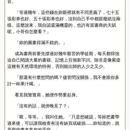
音。
「等過幾年，這些錢在妳眼裡就有不同意義了，七十五
張彩券也好、五十張彩券也好，沒到自己手中都跟廢紙沒兩
樣。這麼說來，我自認還滿機靈的，也許有當書商的天賦
呢，小哥你怎麼看？」
「妳的圖畫得滿不錯的。」
成為書商前要先撐過好幾年艱苦的學徒期，每天都得強
迫自己閱讀大量的書籍、記憶上百個新字詞。除非是像紫虛
這種有天然環境的特例，否則能出師的人少之又少。
「那還有什麼想問的嗎？儘管問沒關係，我不會跟你多
討一杯果汁喝。」
看見我聳聳肩，她便作勢要起身。
「沒有的話，就傍晚見了？」
「喔，等等。」我叫住她。「只是想確認，等妳把書帶
過來後，可以讓我檢查有沒有缺頁或破損……妳知道的，就
是那些書本常有的毛病。」