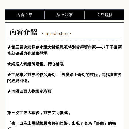
內容介紹
線上試讀
商品規格
內容介紹
·Introduction·
★第三屆尖端原創小說大賞逆思流特別賞得獎作家──八千子最新
奇幻磅礡力作續集登場
★網路人氣繪師淺也井精心繪製
★世紀末╳世界名作╳奇幻──再度踏上奇幻的旅程，尋找舊世界
的經典回憶。
★內附四面人物設定彩頁
第三次世界大戰後，世界文明覆滅，
「書」成為上層階級最奢侈的娛樂，出現了名為「書商」的職