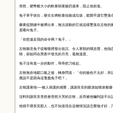
突然，硬幣般大小的軟膏朝著臉扔過來，阻止他前進。
兔子單手抓住，硬生生將軟膏扭曲成垃圾，鬆開手讓它墜落
藥膏從隙縫中被擠出來，無法滾動的它就這樣墜落在左牧的
眉看向兔子。
「你想違反我的命令嗎？兔子。」
左牧聽見兔子從喉嚨裡發出低沉、令人寒顫的嘆息聲，他強
睛，卻如同在黑夜中發光的月亮，毫無溫度。
兔子沒有進一步的動作，乖乖把刀收起。
左牧無奈地鬆口氣之後，轉身問道：「你的臉色不太好，所
應該不是因為這隻蠢兔子吧？」
左牧護著他──被人保護的感覺，讓謝良安的眼淚如噴泉般爆
沒料到謝良安竟然會突然大哭的左牧，反而被他嚇到說不出
他很不擅長安慰人，也不知道現在這種情況該怎麼做才好，