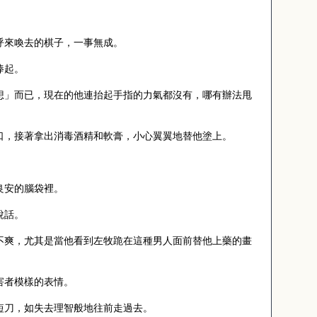
呼來喚去的棋子，一事無成。
捧起。
想」而已，現在的他連抬起手指的力氣都沒有，哪有辦法甩
口，接著拿出消毒酒精和軟膏，小心翼翼地替他塗上。
良安的腦袋裡。
說話。
不爽，尤其是當他看到左牧跪在這種男人面前替他上藥的畫
害者模樣的表情。
短刀，如失去理智般地往前走過去。