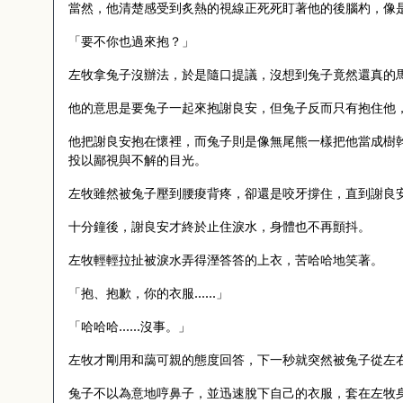
當然，他清楚感受到炙熱的視線正死死盯著他的後腦杓，像
「要不你也過來抱？」
左牧拿兔子沒辦法，於是隨口提議，沒想到兔子竟然還真的
他的意思是要兔子一起來抱謝良安，但兔子反而只有抱住他
他把謝良安抱在懷裡，而兔子則是像無尾熊一樣把他當成樹
投以鄙視與不解的目光。
左牧雖然被兔子壓到腰痠背疼，卻還是咬牙撐住，直到謝良
十分鐘後，謝良安才終於止住淚水，身體也不再顫抖。
左牧輕輕拉扯被淚水弄得溼答答的上衣，苦哈哈地笑著。
「抱、抱歉，你的衣服……」
「哈哈哈……沒事。」
左牧才剛用和藹可親的態度回答，下一秒就突然被兔子從左
兔子不以為意地哼鼻子，並迅速脫下自己的衣服，套在左牧