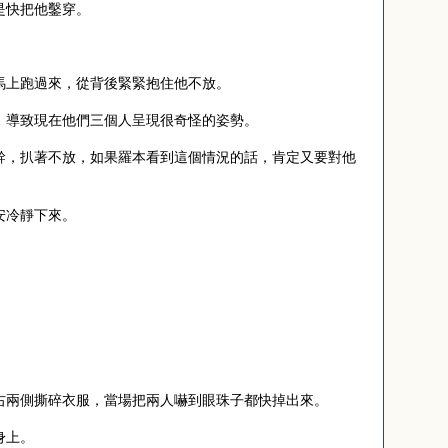
是快把他鑿穿。
馬上跑過來，從背後緊緊抱住他不放。
，導致現在他們三個人呈現很奇怪的姿勢。
幹，扒著不放，如果羅本看到這個情況的話，肯定又要對他
安冷靜下來。
右兩側撕碎衣服，當場把兩人嚇到眼珠子都快掉出來。
身上。