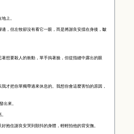
在地上。
腳邊，但左牧卻沒有看它一眼，而是將謝良安擋在身後，皺
忍著想要殺人的衝動，單手摀著臉，但從指縫中露出的眼
以我才把你單獨帶過來休息的。我想你會這麼害怕的原因，
發出來。
話。
只好抱住謝良安哭到顫抖的身體，輕輕拍他的背安撫。