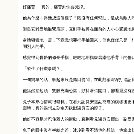
好痛苦──真的，痛苦到快要死掉。
他為什麼非得活成這個樣子？既沒有任何幫助，還成為敵人
謝良安難受地皺緊眉頭，直到手被蹲在面前的人小心翼翼地
身體狠狠地一震，下意識想要把手抽回來，但也僅僅只是「
開別人的手。
感覺得到骨骼的修長手指，輕輕地用指腹磨蹭他手背上的傷
「發生了什麼事嗎？」
一句簡單的話，聽起來只是隨口提問，在此刻卻深深打進謝
他猛然抬起頭，雙眼充滿恐懼，顫抖著張開口，卻遲遲沒有
兔子本來心情就很糟糕，在看到謝良安這副窩囊的模樣後更
面時，真的很想立刻拿刀砍斷謝良安的脖子。
他好不容易才忍住殺人的衝動，直到看見謝良安擺出一副受
兔子的眼中沒有半絲光芒，冰冷到看不清他的想法，他拿出