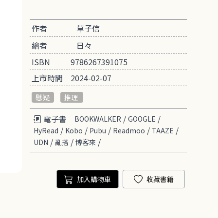
作者
草子信
繪者
日々
ISBN
9786267391075
上市時間
2024-02-07
懸疑
推理
電子書
/
/
BOOKWALKER
GOOGLE
/
/
/
/
/
HyRead
Kobo
Pubu
Readmoo
TAAZE
/
/
/
UDN
亂搭
博客來
加入購物車
收藏書籍