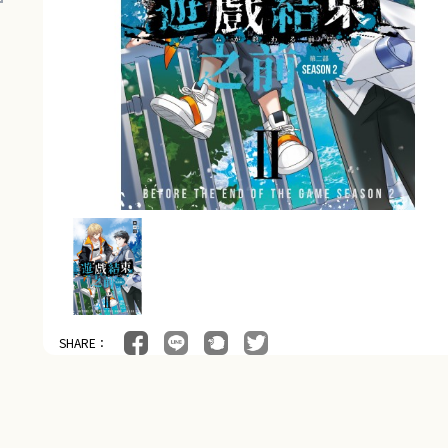
SHARE：