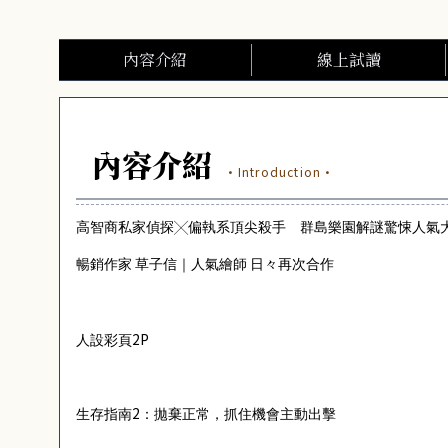
內容介紹
線上試讀
內容介紹
·Introduction·
高智商私家偵探
╳
偏執系頂尖殺手
群島樂園解謎驚悚人氣
暢銷作家
草子信｜人氣繪師
日々再次合作
2P
人設彩頁
2
生存指南
：拋棄正常，抓住機會主動出擊