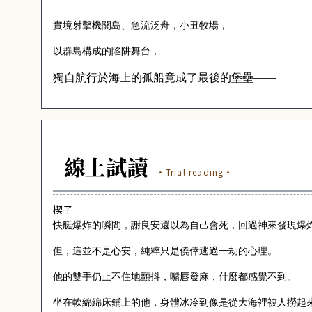
實境射擊機關島、急流泛舟，小丑牧場，
以群島構成的陷阱舞台，
獨自航行於海上的孤船竟成了最後的堡壘——
線上試讀
·Trial reading·
楔子
快艇爆炸的瞬間，謝良安還以為自己會死，回過神來發現爆
但，這並不是心安，純粹只是僥倖逃過一劫的心理。
他的雙手仍止不住地顫抖，嘴唇發麻，什麼都感覺不到。
坐在軟綿綿床鋪上的他，身體冰冷到像是從大海裡被人撈起