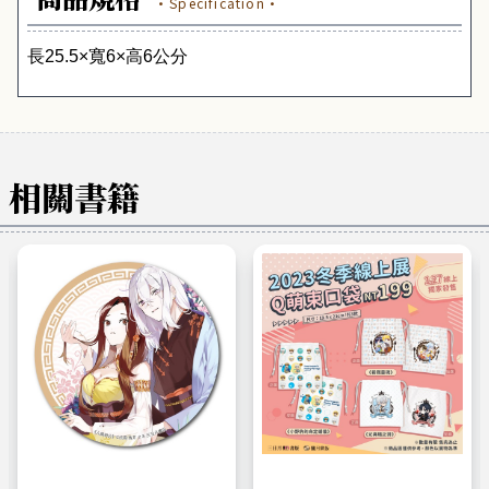
·Specification·
長
25.5
×寬
6
×高
6
公分
相關書籍