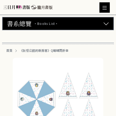
書系總覽
·Books List·
三日月書版 (675)
朧月書版 (275)
首頁
《妖怪公館的新房客》Q萌晴雨折傘
漫畫 (56)
周邊商品 (260)