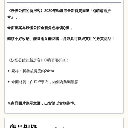
《妖怪公館的新房客》
2020
年動漫節最新首賣周邊「
Q
萌晴雨折
傘」，
傘面圖案為妖怪公館全新角色布偶
Q
圖
，
體積小好收納、能遮雨又能防曬，是兼具可愛與實用的必買商品！
《妖怪公館的新房客》
Q
萌晴雨折傘：
✦
規格：折疊後長度約
24cm
✦
傘面材質：白底抨擊布，內側為防曬黑膠
※
商品圖片為示意圖，出貨請以實物為準。
商品規格