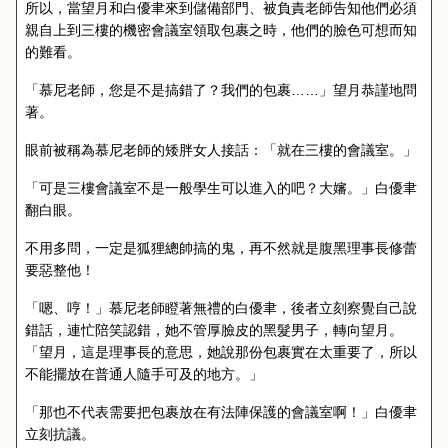
所以，當望月和白優聿來到儲備部門、被負責老師告知他們必須
親自上到三樓的機密會議室領取包裹之時，他們的臉色可想而知
的難看。
「慕尼老師，您是不是搞錯了？我們的包裹……」望月恭謹地問
著。
眼前被稱為慕尼老師的矮胖女人接話：「就在三樓的會議室。」
「可是三樓會議室不是一般學生可以進入的吧？大嬸。」白優聿
翻白眼。
不用多問，一定是狐狸總帥搞的鬼，再不然就是腹黑理事長修蕾
要惡整他！
「嗯、哼！」慕尼老師瞪著無禮的白優聿，後者立刻察覺自己說
錯話，連忙陪笑認錯，她不管厚臉皮的黑髮男子，轉向望月。
「望月，這是理事長的意思，她說那份包裹實在太重要了，所以
不能擺放在普通人隨手可及的地方。」
「那也不代表需要把包裹放在有法陣保護的會議室啊！」白優聿
立刻抗議。