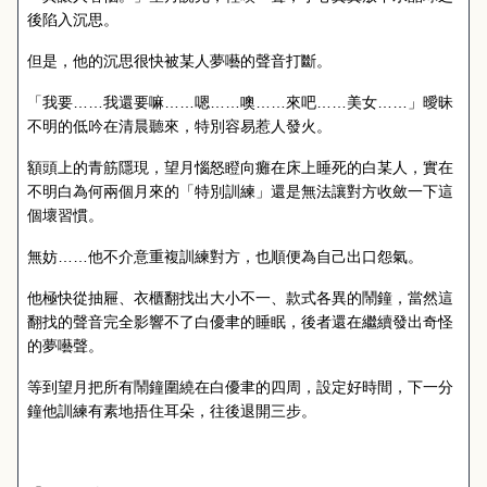
後陷入沉思。
但是，他的沉思很快被某人夢囈的聲音打斷。
「我要……我還要嘛……嗯……噢……來吧……美女……」曖昧
不明的低吟在清晨聽來，特別容易惹人發火。
額頭上的青筋隱現，望月惱怒瞪向癱在床上睡死的白某人，實在
不明白為何兩個月來的「特別訓練」還是無法讓對方收斂一下這
個壞習慣。
無妨……他不介意重複訓練對方，也順便為自己出口怨氣。
他極快從抽屜、衣櫃翻找出大小不一、款式各異的鬧鐘，當然這
翻找的聲音完全影響不了白優聿的睡眠，後者還在繼續發出奇怪
的夢囈聲。
等到望月把所有鬧鐘圍繞在白優聿的四周，設定好時間，下一分
鐘他訓練有素地捂住耳朵，往後退開三步。