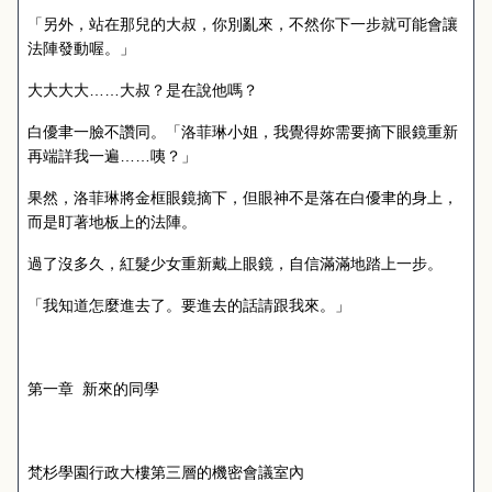
「另外，站在那兒的大叔，你別亂來，不然你下一步就可能會讓
法陣發動喔。」
大大大大……大叔？是在說他嗎？
白優聿一臉不讚同。「洛菲琳小姐，我覺得妳需要摘下眼鏡重新
再端詳我一遍……咦？」
果然，洛菲琳將金框眼鏡摘下，但眼神不是落在白優聿的身上，
而是盯著地板上的法陣。
過了沒多久，紅髮少女重新戴上眼鏡，自信滿滿地踏上一步。
「我知道怎麼進去了。要進去的話請跟我來。」
第一章
新來的同學
梵杉學園行政大樓第三層的機密會議室內