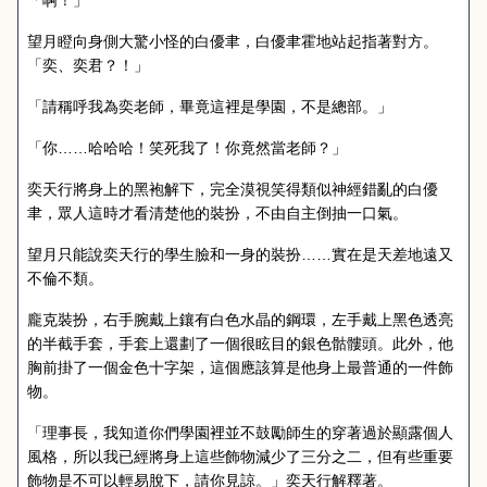
「啊！」
望月瞪向身側大驚小怪的白優聿，白優聿霍地站起指著對方。
「奕、奕君？！」
「請稱呼我為奕老師，畢竟這裡是學園，不是總部。」
「你……哈哈哈！笑死我了！你竟然當老師？」
奕天行將身上的黑袍解下，完全漠視笑得類似神經錯亂的白優
聿，眾人這時才看清楚他的裝扮，不由自主倒抽一口氣。
望月只能說奕天行的學生臉和一身的裝扮……實在是天差地遠又
不倫不類。
龐克裝扮，右手腕戴上鑲有白色水晶的鋼環，左手戴上黑色透亮
的半截手套，手套上還劃了一個很眩目的銀色骷髏頭。此外，他
胸前掛了一個金色十字架，這個應該算是他身上最普通的一件飾
物。
「理事長，我知道你們學園裡並不鼓勵師生的穿著過於顯露個人
風格，所以我已經將身上這些飾物減少了三分之二，但有些重要
飾物是不可以輕易脫下，請你見諒。」奕天行解釋著。