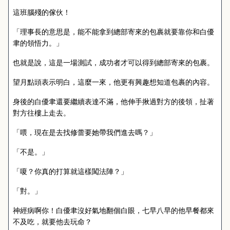
這班腦殘的傢伙！
「理事長的意思是，能不能拿到總部寄來的包裹就要靠你和白優
聿的領悟力。」
也就是說，這是一場測試，成功者才可以得到總部寄來的包裹。
望月點頭表示明白，這麼一來，他更有興趣想知道包裹的內容。
身後的白優聿還要繼續表達不滿，他伸手揪過對方的後領，扯著
對方往樓上走去。
「喂，現在是去找修蕾要她帶我們進去嗎？」
「不是。」
「嗄？你真的打算就這樣闖法陣？」
「對。」
神經病啊你！白優聿沒好氣地翻個白眼，七早八早的他早餐都來
不及吃，就要他去玩命？