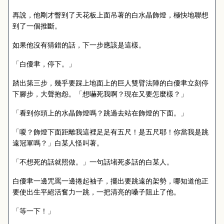
再說，他剛才瞥到了天花板上面吊著的白水晶飾燈，極快地聯想
到了一個推斷。
如果他沒有猜錯的話，下一步應該是這樣。
「白優聿，停下。」
踏出第三步，幾乎要踩上地面上的巨人雙臂法陣的白優聿立刻停
下腳步，大聲抱怨。「想嚇死我啊？現在又要怎麼樣？」
「看到你頭上的水晶飾燈嗎？跳過去站在飾燈的下面。」
「嗄？飾燈下面距離我這裡足足有五尺！是五尺耶！你當我是跳
遠冠軍嗎？」白某人怪叫著。
「不想死的話就照做。」一句話堵死多話的白某人。
白優聿一邊咒罵一邊捲起袖子，擺出要跳遠的架勢，哪知道他正
要使出生平絕活奮力一跳，一把清亮的嗓子阻止了他。
「等一下！」