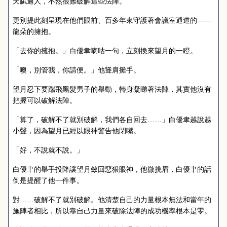
天賦過人，不然很難破解這些法陣。
更別提此刻呈現在他們眼前、百多年來守護著會議室通道的——
龍朵的擁抱。
「去你的擁抱。」白優聿嘀咕一句，立刻換來望月的一瞪。
「噢，別管我，你請便。」他聳肩攤手。
望月忍下要踹飛黑髮男子的舉動，轉身凝睇著法陣，其實他沒有
把握可以破解法陣。
「算了，破解不了就別破解，我們各自回去……」白優聿越說越
小聲，因為望月已經以眼神警告他閉嘴。
「好，不說就不說。」
白優聿的舉手投降讓望月斂回惡狠眼神，他微挑眉，白優聿的話
倒是提醒了他一件事。
對……破解不了就別破解。他清楚自己的力量根本無法和當年的
施陣者相比，所以靠自己力量來破除法陣的成功機率根本是零。