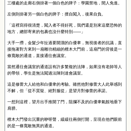
三樓處的走廊右側掛著一個白色的牌子：學園禁地，閒人免進。
左側則掛著另一個白色的牌子：擅自闖入，後果自負。
「這裡寫得很清楚，闖入者不得好死，我們還是別來這麼恐怖的
地方，總部寄來的包裹也沒什麼特別——」
大手一撈，金髮少年扯過要開溜的白優聿，無視後者的抗議，直
接拖著對方來到一扇雕功精細的檀木大門前，這扇門的背後是一
條寬敞的通道，直接通往會議室。
當然通往會議室的通道設有許多繁複的法陣，如果沒有老師等人
的帶領，學生是無法闖過法陣到達會議室。
這是修蕾大人給他和白優聿的考驗。雖然他對修蕾大人此舉感到
不解，但「從不質疑、絕對服從」是望月對修蕾的承諾。
一想到這裡，望月出手推開了門，阻攔不及的白優聿氣餒地垂下
肩膀。
檀木大門發出沉重的咿呀聲，緩緩往兩側打開，呈現在他們眼前
的是一條寬敞無異的通道。