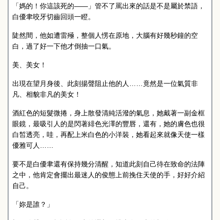
「媽的！你這該死的——」管不了罵出來的話是不是屬於禁語，
白優聿咬牙切齒回頭一瞪。
陡然間，他如遭雷殛，整個人愣在原地，大腦有好幾秒鐘的空
白，過了好一下他才倒抽一口氣。
美、美女！
出現在望月身後、此刻揚聲阻止他的人……竟然是一位氣質非
凡、相貌非凡的美女！
酒紅色的短髮微捲，身上散發清純活潑的氣息，她戴著一副金框
眼鏡，最吸引人的是閃著緋色光澤的豐唇，還有，她的膚色也很
白皙透亮，哇，再配上米白色的小洋裝，她看起來就像天使一樣
優雅可人……
要不是白優聿還有保持幾分清醒，知道此刻自己待在致命的法陣
之中，他肯定會擺出最迷人的俊態上前挽住天使的手，好好介紹
自己。
「妳是誰？」