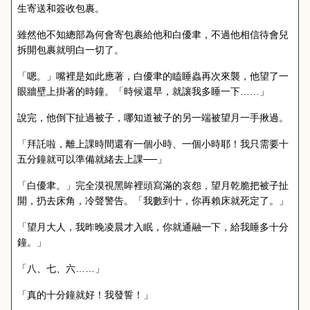
生寄送和簽收包裹。
雖然他不知總部為何會寄包裹給他和白優聿，不過他相信待會兒
拆開包裹就明白一切了。
「嗯。」嘴裡是如此應著，白優聿的瞌睡蟲再次來襲，他望了一
眼牆壁上掛著的時鐘。「時候還早，就讓我多睡一下……」
說完，他倒下扯過被子，哪知道被子的另一端被望月一手揪過。
「拜託啦，離上課時間還有一個小時、一個小時耶！我只需要十
五分鐘就可以準備就緒去上課──」
「白優聿。」完全漠視黑眸裡頭寫滿的哀怨，望月乾脆把被子扯
開，扔去床角，冷聲警告。「我數到十，你再賴床就死定了。」
「望月大人，我昨晚凌晨才入眠，你就通融一下，給我睡多十分
鐘。」
「八、七、六……」
「真的十分鐘就好！我發誓！」