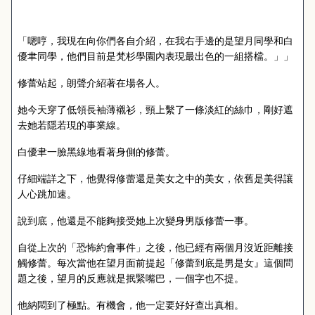
「嗯哼，我現在向你們各自介紹，在我右手邊的是望月同學和白
優聿同學，他們目前是梵杉學園內表現最出色的一組搭檔。」」
修蕾站起，朗聲介紹著在場各人。
她今天穿了低領長袖薄襯衫，頸上繫了一條淡紅的絲巾，剛好遮
去她若隱若現的事業線。
白優聿一臉黑線地看著身側的修蕾。
仔細端詳之下，他覺得修蕾還是美女之中的美女，依舊是美得讓
人心跳加速。
說到底，他還是不能夠接受她上次變身男版修蕾一事。
自從上次的「恐怖約會事件」之後，他已經有兩個月沒近距離接
觸修蕾。每次當他在望月面前提起「修蕾到底是男是女』這個問
題之後，望月的反應就是抿緊嘴巴，一個字也不提。
他納悶到了極點。有機會，他一定要好好查出真相。