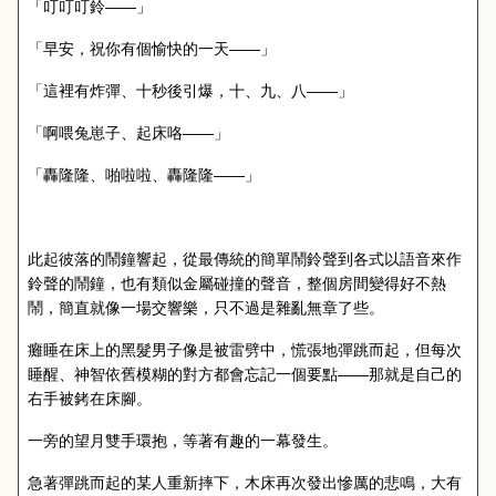
「叮叮叮鈴——」
「早安，祝你有個愉快的一天——」
「這裡有炸彈、十秒後引爆，十、九、八——」
「啊喂兔崽子、起床咯——」
「轟隆隆、啪啦啦、轟隆隆——」
此起彼落的鬧鐘響起，從最傳統的簡單鬧鈴聲到各式以語音來作
鈴聲的鬧鐘，也有類似金屬碰撞的聲音，整個房間變得好不熱
鬧，簡直就像一場交響樂，只不過是雜亂無章了些。
癱睡在床上的黑髮男子像是被雷劈中，慌張地彈跳而起，但每次
睡醒、神智依舊模糊的對方都會忘記一個要點——那就是自己的
右手被銬在床腳。
一旁的望月雙手環抱，等著有趣的一幕發生。
急著彈跳而起的某人重新摔下，木床再次發出慘厲的悲鳴，大有