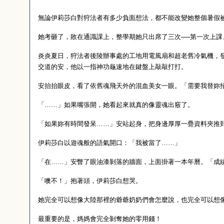
無論伊莉莎白對狩法者有多少負面想法，都不能改變她整個暑假
她考砸了，敗在通識課上，整學期她只出席了三次──第一次上
炎炎夏日，狩法者後陵辦事處的工地用電風扇和超老舊冷氣機，
交道的安，他以一指神功龜速地在鍵盤上敲敲打打。
安抬抬眼皮，看了依舊魂飛天外的混血美女一眼。「需要我替妳
「……」如果嘴張開，她看起來就真的像靈魂出竅了。
「如果妳有時間發呆……」安站起身，把身邊厚厚一疊資料夾推
伊莉莎白以遊魂般的語氣開口：「我被當了……」
「在……」安瞥了眼油漆剝落的牆面，上面掛著一本年曆。「成
「噢不！」抱著頭，伊莉莎白想哭。
她完全可以想像大陸那裡的爺爺奶奶們會怎麼說，也完全可以想
最重要的是，媽媽會完全剝奪她的零用錢！