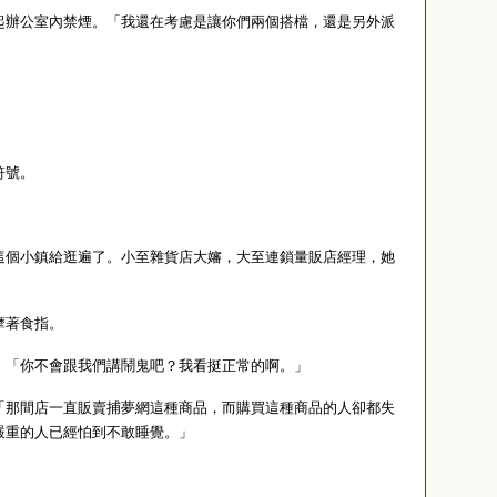
起辦公室內禁煙。「我還在考慮是讓你們兩個搭檔，還是另外派
符號。
這個小鎮給逛遍了。小至雜貨店大嬸，大至連鎖量販店經理，她
摩著食指。
。「你不會跟我們講鬧鬼吧？我看挺正常的啊。」
「那間店一直販賣捕夢網這種商品，而購買這種商品的人卻都失
嚴重的人已經怕到不敢睡覺。」