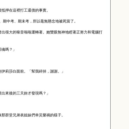
被抵押在這裡打工還債的事實。
課、期中考、期末考，所以毫無懸念地被死當了。
發出很大的噪音嗡嗡運轉著。她雙眼無神地瞪著正努力和電腦打
招魂嗎？」
到伊莉莎白面前。「幫我碎掉，謝謝。」
績出來後的三天妳才發現嗎？」
像那群堂兄弟表姐妹們幸災樂禍的樣子。