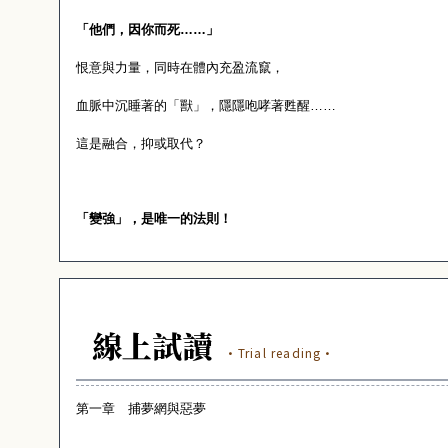
「他們，因你而死……」
恨意與力量，同時在體內充盈流竄，
血脈中沉睡著的「獸」，隱隱咆哮著甦醒……
這是融合，抑或取代？
「變強」，是唯一的法則！
線上試讀
·Trial reading·
第一章 捕夢網與惡夢