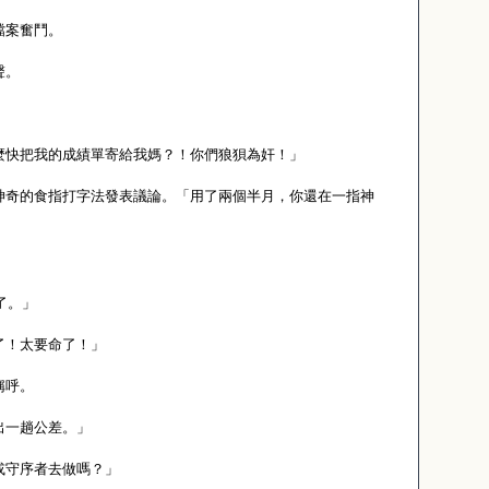
檔案奮鬥。
聲。
麼快把我的成績單寄給我媽？！你們狼狽為奸！」
神奇的食指打字法發表議論。「用了兩個半月，你還在一指神
了。」
了！太要命了！」
稱呼。
出一趟公差。」
或守序者去做嗎？」