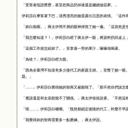
「受害者指證歷歷，甚至把商品扔掉後還是繼續做惡夢。」
伊莉莎白摩挲著下巴，清秀漂亮的臉蛋露出沉思的表情。「這件
「妳白痴喔。」蔣太伊用不屑的眼神掃視了她一遍。「這當然是
「我怎麼知道？！」伊莉莎白瞪了蔣太伊一眼，將資料扔回桌上
「這個工作就交給妳了。」安拿過一旁的果汁，囌囌地喝著。
「為啥？」伊莉莎白瞪大眼。
「因為全臺灣不知道有多少接代工的家庭主婦。」安瞥了她一眼
題。」
「……」伊莉莎白覺得她的智商又被鄙視了。「那不然你們說怎
「應該還是和女巫館脫不了關係。」蔣太伊徐徐說著。「不然這
「唔……」伊莉莎白嘟嘴。「既然都鎖定後陵的代工，幹麼不早
「我覺得妳的智商需要多一點磨練。」蔣太伊說。