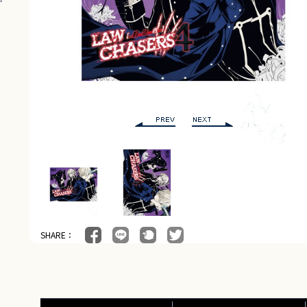
SHARE：