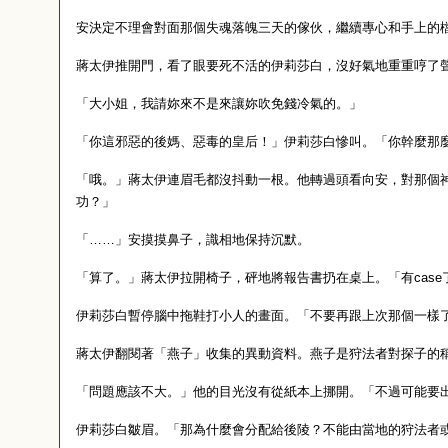
安決定不理會對面那個失魂落魄三天的傢伙，繼續專心和手上的
蔣太伊推開門，看了眼要死不活的伊莉莎白，沒好氣地重重哼了
「大小姐，我請妳來不是來讓妳吹免錢冷氣的。」
「你這邪惡的後媽、惡毒的皇后！」伊莉莎白慘叫。「你幹麼那
「哦。」蔣太伊連眉毛都沒抖動一根。他轉過頭看向安，對那個
功？」
「……」安摸摸鼻子，識相地保持沉默。
「算了。」蔣太伊拉開椅子，砰地將報告書扔在桌上。「有
case
伊莉莎白暫停腦中拖鞋打小人的畫面。「不要再跟上次那個一樣
蔣太伊翻閱著「燕子」收集的異動資料。燕子是狩法者對探子的
「問題應該不大。」他的目光沒有從紙本上挪開。「不過可能要
伊莉莎白皺眉。「那為什麼會分配給後陵？不能由當地的狩法者