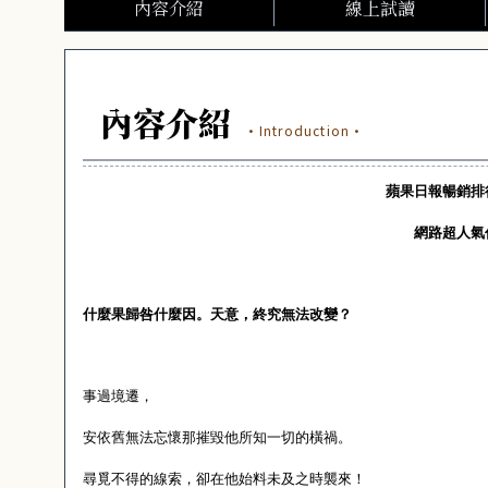
內容介紹
線上試讀
內容介紹
·Introduction·
蘋果日報暢銷排
網路超人氣
什麼果歸咎什麼因。天意，終究無法改變？
事過境遷，
安依舊無法忘懷那摧毀他所知一切的橫禍。
尋覓不得的線索，卻在他始料未及之時襲來！