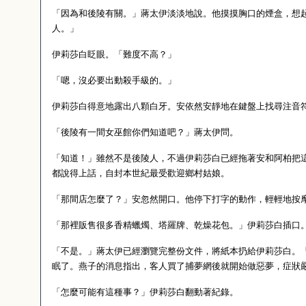
「因為和後陵有關。」蔣太伊淡淡地說。他摸摸胸口的煙盒，想
人。」
伊莉莎白眨眼。「難度不高？」
「嗯，沒必要出動殺手級的。」
伊莉莎白得意地露出八顆白牙。安依然安靜地在鍵盤上找尋注音
「後陵有一間女巫館你們知道吧？」蔣太伊問。
「知道！」雖然不是後陵人，不過伊莉莎白已經拖著安和阿柏把
都說得上話，自封本世紀最受歡迎鄉村姑娘。
「那間店怎麼了？」安忽然開口。他停下打字的動作，輕輕地按
「那裡販售很多香精蠟燭、塔羅牌、乾燥花包。」伊莉莎白插口
「不是。」蔣太伊已經瀏覽完整份文件，將紙本扔給伊莉莎白。
眠了。燕子的消息指出，客人買了捕夢網後就開始做惡夢，症狀
「怎麼可能有這種事？」伊莉莎白翻動著紀錄。