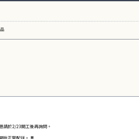
品
題請於2/23開工後再詢問。
)開始正常配送。 🧧