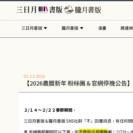
三日月書版
朧月書版
漫畫
周邊商
02.13.2026
【2026農曆新年 粉絲團＆官網停機公告】
２/１４～２/２２春節期間
，
三日月書版＆朧月書版 SNS社群「不」回覆訊息，有任何問
🧧 官網春節期間可以下單，但
不提供出貨服務
喔！2/23(一