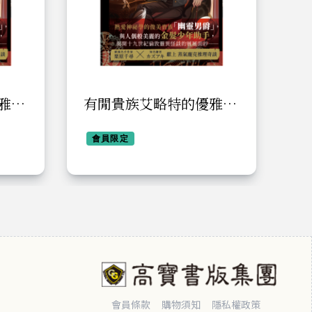
雅事
有閒貴族艾略特的優雅事
有
件簿
件
會員限定
會員條款
購物須知
隱私權政策