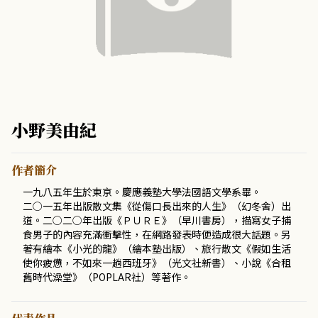
小野美由紀
作者簡介
一九八五年生於東京。慶應義塾大學法國語文學系畢。
二○一五年出版散文集《從傷口長出來的人生》（幻冬舍）出
道。二○二○年出版《ＰＵＲＥ》（早川書房），描寫女子捕
食男子的內容充滿衝擊性，在網路發表時便造成很大話題。另
著有繪本《小光的龍》（繪本塾出版）、旅行散文《假如生活
使你疲憊，不如來一趟西班牙》（光文社新書）、小說《合租
舊時代澡堂》（POPLAR社）等著作。