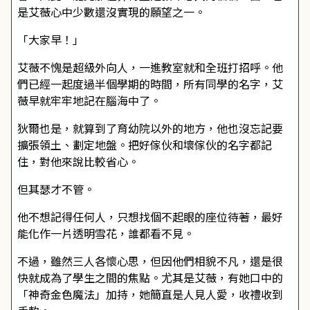
是艾薇心中少數還沒實現的願望之一。
「大家早！」
艾薇不愧是超級外向人，一進教室就和全班打招呼。他
們已經一起度過半個學期的時間，所有同學的名字，艾
薇早就牢牢地記在腦海中了。
狄爾也是，就算到了育幼院以外的地方，他也沒忘記要
擴張領土、劃定地盤。把好傢伙和壞傢伙的名字都記
住，對他來說比較省心。
但其瑟才不管。
他不想記得任何人，只想找個不起眼的座位待著，最好
能化作一片透明雪花，誰都看不見。
不過，雖然三人各懷心思，但因他們相貌不凡，還是很
快就成為了學生之間的焦點。尤其是艾薇，有她口中的
「神奇金色魔法」加持，她簡直是人見人愛，收禮收到