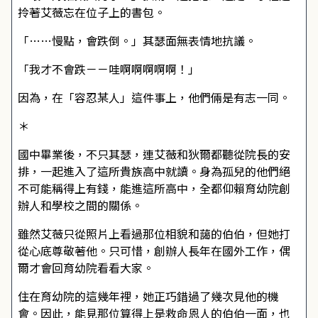
拎著艾薇忘在位子上的書包。
「……慢點，會跌倒。」其瑟面無表情地抗議。
「我才不會跌－－哇啊啊啊啊啊！」
因為，在「容忍某人」這件事上，他們倆是有志一同。
＊
國中畢業後，不只其瑟，連艾薇和狄爾都聽從院長的安
排，一起進入了這所貴族高中就讀。身為孤兒的他們絕
不可能稱得上有錢，能進這所高中，全都仰賴育幼院創
辦人和學校之間的關係。
雖然艾薇只從照片上看過那位相貌和藹的伯伯，但她打
從心底尊敬著他。只可惜，創辦人長年在國外工作，偶
爾才會回育幼院看看大家。
住在育幼院的這幾年裡，她正巧錯過了幾次見他的機
會。因此，能見那位算得上是救命恩人的伯伯一面，也