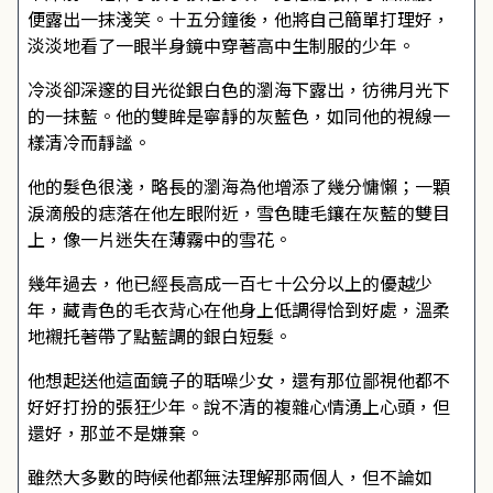
便露出一抹淺笑。十五分鐘後，他將自己簡單打理好，
淡淡地看了一眼半身鏡中穿著高中生制服的少年。
冷淡卻深邃的目光從銀白色的瀏海下露出，彷彿月光下
的一抹藍。他的雙眸是寧靜的灰藍色，如同他的視線一
樣清冷而靜謐。
他的髮色很淺，略長的瀏海為他增添了幾分慵懶；一顆
淚滴般的痣落在他左眼附近，雪色睫毛鑲在灰藍的雙目
上，像一片迷失在薄霧中的雪花。
幾年過去，他已經長高成一百七十公分以上的優越少
年，藏青色的毛衣背心在他身上低調得恰到好處，溫柔
地襯托著帶了點藍調的銀白短髮。
他想起送他這面鏡子的聒噪少女，還有那位鄙視他都不
好好打扮的張狂少年。說不清的複雜心情湧上心頭，但
還好，那並不是嫌棄。
雖然大多數的時候他都無法理解那兩個人，但不論如