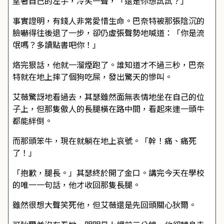
望著自己的左手，冷笑一聲，「還是你想試試？」
事實證明，有錢人非常愛惜生命。巴奈特被那張陰沉的
臉嚇得往後退了一步，卻仍虛張聲勢地喊道：「你是流
氓嗎？多讀點書吧你！」
烙完狠話，他就一溜煙跑了。誰知道才不過三秒，巴奈
特就在地上摔了個狗吃屎，發出驚天的慘叫。
艾薇驚訝地看過去，其瑟雖然面無表情地坐在自己的位
子上，但那隻傲人的長腿橫在路中間，看起來連一頭牛
都能絆倒。
而那頭笨牛，現在就躺在地上哀號。「幹！痛、痛死
了！」
「抱歉，腿長。」其瑟終於開了金口。講完今天在學校
的唯一一句話，他才收回那隻長腿。
雖然很想大聲笑死他，但艾薇還是先回頭關心狄爾。