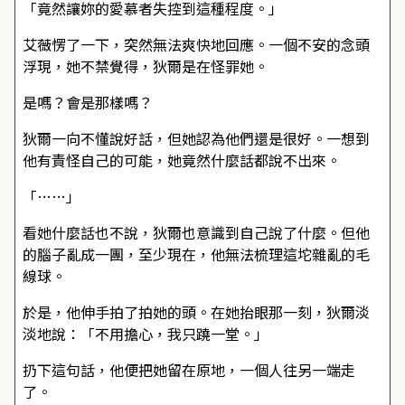
「竟然讓妳的愛慕者失控到這種程度。」
艾薇愣了一下，突然無法爽快地回應。一個不安的念頭
浮現，她不禁覺得，狄爾是在怪罪她。
是嗎？會是那樣嗎？
狄爾一向不懂說好話，但她認為他們還是很好。一想到
他有責怪自己的可能，她竟然什麼話都說不出來。
「……」
看她什麼話也不說，狄爾也意識到自己說了什麼。但他
的腦子亂成一團，至少現在，他無法梳理這坨雜亂的毛
線球。
於是，他伸手拍了拍她的頭。在她抬眼那一刻，狄爾淡
淡地說：「不用擔心，我只蹺一堂。」
扔下這句話，他便把她留在原地，一個人往另一端走
了。