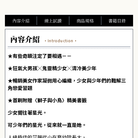
內容介紹
線上試讀
商品規格
書籍目錄
內容介紹
·Introduction·
★有些奇蹟注定了要相遇－－
★狂氣大男孩╳鬼靈精少女╳清冷美少年
★暢銷美女作家凝微用心編織，少女與少年們的難解三
角戀愛習題
★首刷附贈〈獅子與小鳥〉精美書籤
少女嚮往著星光。
可少年們的星光，從來就一直是她。
人緣極佳的艾薇從小在育幼院長大，