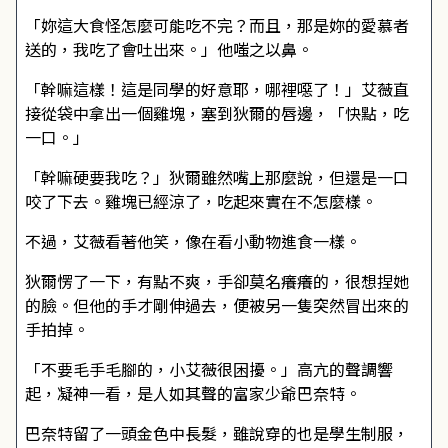
「妳這大食怪怎麼可能吃不完？而且，那是妳的愛慕者
送的，我吃了會吐出來。」他嗤之以鼻。
「幹嘛這樣！這是同學的好意耶，哪裡噁了！」艾薇直
接從袋中拿出一個雞塊，塞到狄爾的唇邊，「快點，吃
一口。」
「幹嘛硬要我吃？」狄爾雖然嘴上那麼說，但還是一口
咬了下去。雞塊已經涼了，吃起來實在不怎麼樣。
不過，艾薇看著他笑，像在看小動物進食一樣。
狄爾愣了一下，有點不爽，手卻莫名癢癢的，很想捏她
的臉。但他的手才剛伸過去，便被另一隻突然冒出來的
手拍掉。
「不要毛手毛腳的，小艾薇很困擾。」高亢的聲調響
起，凝神一看，是人如其聲的富家少爺巴奈特。
巴奈特留了一頭金色中長髮，雖說穿的也是學生制服，