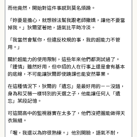
而他竟然，開始對這件事感到莫名煩躁。
「妳要是擔心，就想辦法幫我跟老師撒嬌，讓他不要當
掉我。」狄爾望著她，語氣比平時冷淡。
「我當然會幫你，但違反校規的事，我的超能力不管
用。」
關於超能力的使用限制，這些年來他們都測試過了。
「鍾情」雖然好用，但中招的人在行事上還是會有基本
的底線，不可能讓狄爾即使蹺課也能安然畢業。
在這種情況下，狄爾的「遺忘」是最好用的－－沒錯，
身為和艾薇一樣特別的天選之子，他能讓任何人「遺
忘」某段記憶。
可這間高中的監視器實在太多了，他們沒把握能做得天
衣無縫。
「喔，我還以為妳很熟練。」他別開臉，語氣不耐，