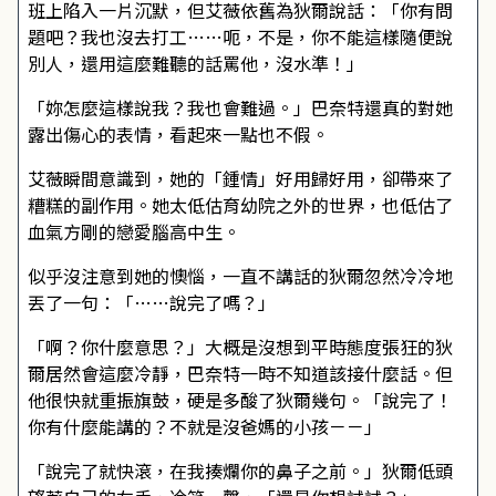
班上陷入一片沉默，但艾薇依舊為狄爾說話：「你有問
題吧？我也沒去打工……呃，不是，你不能這樣隨便說
別人，還用這麼難聽的話罵他，沒水準！」
「妳怎麼這樣說我？我也會難過。」巴奈特還真的對她
露出傷心的表情，看起來一點也不假。
艾薇瞬間意識到，她的「鍾情」好用歸好用，卻帶來了
糟糕的副作用。她太低估育幼院之外的世界，也低估了
血氣方剛的戀愛腦高中生。
似乎沒注意到她的懊惱，一直不講話的狄爾忽然冷冷地
丟了一句：「……說完了嗎？」
「啊？你什麼意思？」大概是沒想到平時態度張狂的狄
爾居然會這麼冷靜，巴奈特一時不知道該接什麼話。但
他很快就重振旗鼓，硬是多酸了狄爾幾句。「說完了！
你有什麼能講的？不就是沒爸媽的小孩－－」
「說完了就快滾，在我揍爛你的鼻子之前。」狄爾低頭