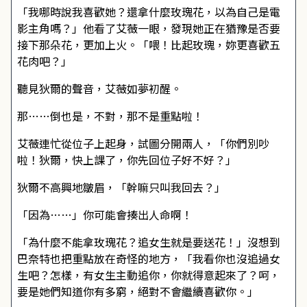
「我哪時說我喜歡她？還拿什麼玫瑰花，以為自己是電
影主角嗎？」他看了艾薇一眼，發現她正在猶豫是否要
接下那朵花，更加上火。「喂！比起玫瑰，妳更喜歡五
花肉吧？」
聽見狄爾的聲音，艾薇如夢初醒。
那……倒也是，不對，那不是重點啦！
艾薇連忙從位子上起身，試圖分開兩人，「你們別吵
啦！狄爾，快上課了，你先回位子好不好？」
狄爾不高興地皺眉，「幹嘛只叫我回去？」
「因為……」你可能會揍出人命啊！
「為什麼不能拿玫瑰花？追女生就是要送花！」沒想到
巴奈特也把重點放在奇怪的地方，「我看你也沒追過女
生吧？怎樣，有女生主動追你，你就得意起來了？呵，
要是她們知道你有多窮，絕對不會繼續喜歡你。」