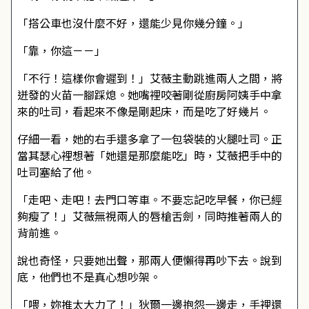
「搭公車也沒什麼不好，還能少見你幾分鐘。」
「靠，你這－－」
「不行！這樣你會遲到！」艾薇主動跳進兩人之間，將
迸發的火苗一腳踩熄。她嘴裡咬著剛從廚房阿姨手中拿
來的吐司，看起來不像是剛起床，而是吃了好幾片。
仔細一看，她的右手還多拿了一包袋裝的火腿吐司。正
當其瑟心裡想著「她還是那麼能吃」時，艾薇把手中的
吐司塞給了他。
「走吧、走吧！去門口等車。不要忘記吃早餐，你已經
夠瘦了！」艾薇無視兩人的唇槍舌劍，同時推著兩人的
背前進。
說也奇怪，只要她出聲，那兩人便懶得再吵下去。說到
底，他們也不是真心想吵架。
「喂，妳推太大力了！」狄爾一邊抱怨一邊走，手裡還