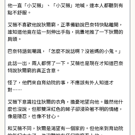
他一直「小艾薇」、「小艾薇」地喊，連本人都聽到有
點不舒服。
艾薇不喜歡他說狄爾窮，正準備勸說巴奈特快點離開，
誰知道他竟在這一刻伸出手指，挑釁地推了一下狄爾的
肩頭。
巴奈特語氣嘲諷，「怎麼不說話啊？沒爸媽的小鬼。」
此話一出，兩人都愣了一下。艾薇也是現在才知道巴奈
特說狄爾窮的真正含意。
怪了，他們來自育幼院的事，不應該有外人知道才
對……
艾薇下意識拉住狄爾的衣角，擔憂地望向他。雖然他什
麼也沒說，但那雙深紅色的眸子卻浸染著不明的情緒，
像是隱忍，也像不甘心。
和艾薇不同，狄爾是渴望有一個家的。但他來到育幼院