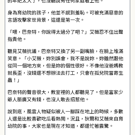
的年紀太大了，也沒聽說有任何家庭看上他。
身為育幼院的孩子，他並不感到羞恥。可被充滿惡意的
言語攻擊家世背景，這還是第一次。
「喂，巴奈特，你說得太過分了吧？」艾薇忍不住出聲
指責他。
聽見艾薇抗議，巴奈特又換了另一副嘴臉，在臉上堆滿
笑意。「小艾薇，妳別誤會，我不是說妳。妳雖然跟他
從同一個地方來，但是妳的個性很好。不像他沒爸媽教
就長歪，沒錢還不想辦法去打工，只會在孤兒院當寄生
蟲！」
巴奈特的聲音很大，教室裡的人都聽見了。但是富家少
爺人脈廣又有錢，也沒人敢去招惹他。
說到底，風雲人物疑似被人一腳踩在地上的時候，多數
人還是比較喜歡吃瓜看熱鬧。況且，狄爾和艾薇來自育
幼院的事，大家也是現在才知道，都還忙著震驚。