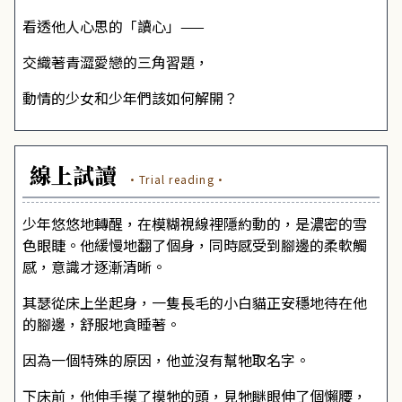
看透他人心思的「讀心」——
交織著青澀愛戀的三角習題，
動情的少女和少年們該如何解開？
線上試讀
·Trial reading·
少年悠悠地轉醒，在模糊視線裡隱約動的，是濃密的雪
色眼睫。他緩慢地翻了個身，同時感受到腳邊的柔軟觸
感，意識才逐漸清晰。
其瑟從床上坐起身，一隻長毛的小白貓正安穩地待在他
的腳邊，舒服地貪睡著。
因為一個特殊的原因，他並沒有幫牠取名字。
下床前，他伸手摸了摸牠的頭，見牠瞇眼伸了個懶腰，