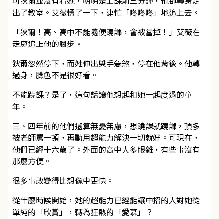
可狄爾並沒有看她，明明是上課前三分鐘，他卻轉身走
出了教室。艾薇愣了一下，連忙「咚咚咚」地追上去。
「狄爾！高、高中不能隨便蹺課，會被當掉！」艾薇在
走廊追上他的腳步。
狄爾忽然停下，而她伸出雙手急煞，停在他背後。他轉
過身，臉色不是很好看。
不能蹺課？是了，這句話讓他想起和她一起度過的童
年。
三、四年前的他們還算無憂無慮，想蹺課就蹺課，頂多
被老師罵一頓，再動用超能力解決一切就好。可現在，
他們已經十六歲了。外面的高中人多眼雜，有些事沒有
那麼方便。
很多事改變得比想像中更快。
從什麼時候開始，她的超能力已經能讓中招的人對她從
單純的「欣賞」，轉為狂熱的「愛慕」？