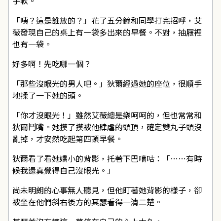
手軟。
「咦？這是誰放的？」花了五分鐘和同學打完招呼，艾
薇發現自己的桌上有一袋多出來的早餐。不對，抽屜裡
也有一袋。
好多啊！先吃哪一個？
「那些沒眼光的男人吧。」狄爾經過她的座位，很順手
地揉了一下她的頭。
「你才沒眼光！」雖然艾薇總是樂呵呵的，但也常常和
狄爾鬥嘴。她摸了摸被他肆虐的頭頂，確定雙丸子頭沒
亂掉，才安然吃起第四頓早餐。
狄爾看了看她嬌小的背影，托著下巴嘀咕：「……有時
候我還真覺得自己沒眼光。」
尚未明朗的心事無人聽見，但他盯著她背影的樣子，卻
被坐在他們斜右後方的其瑟看得一清二楚。