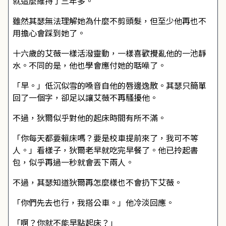
就這麼維持了三年多。
雖然其瑟無法理解她為什麼不剪頭髮，但至少他再也不
用擔心會踩到她了。
十六歲的艾薇一樣活潑靈動，一樣喜歡攪亂他的一池靜
水。不同的是，他也學會應付她的聒噪了。
「早。」低沉似雪的嗓音自他的唇邊逸散。其瑟只簡單
回了一個字，卻足以讓艾薇不再騷擾他。
不過，狄爾似乎對他的起床時間有所不滿。
「你每天都要賴床嗎？要是校車提前來了，我可不等
人。」看樣子，狄爾老早就吃完早餐了。他已拎起書
包，似乎再過一秒就會丟下兩人。
不過，其瑟知道狄爾再怎麼樣也不會扔下艾薇。
「你們先去也行，我搭公車。」他冷淡回應。
「啊？你就不能早點起床？」