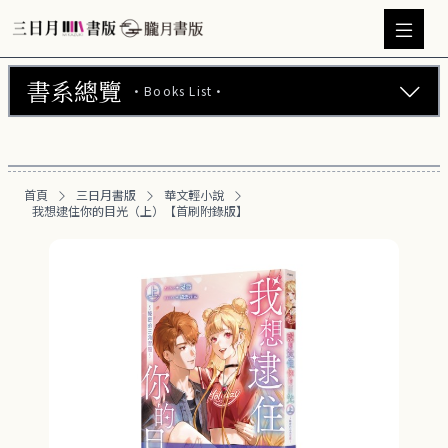
書系總覽
·Books List·
三日月書版 (675)
華文輕小說 (469)
首頁
三日月書版
華文輕小說
我想逮住你的目光（上）【首刷附錄版】
日文輕小說 (22)
韓文輕小說 (23)
BL小說 (104)
GL百合小說 (11)
GL百合漫畫 (30)
韓國漫畫 (3)