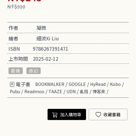
NT$310
作者
凝微
繪者
細流Xi Liu
ISBN
9786267391471
上市時間
2025-02-12
愛情
奇幻
電子書
/
/
/
/
BOOKWALKER
GOOGLE
HyRead
Kobo
/
/
/
/
/
/
Pubu
Readmoo
TAAZE
UDN
亂搭
博客來
加入購物車
收藏書籍