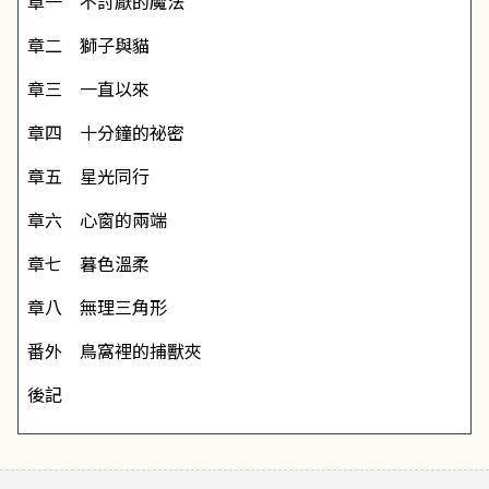
章一 不討厭的魔法
章二 獅子與貓
章三 一直以來
章四 十分鐘的祕密
章五 星光同行
章六 心窗的兩端
章七 暮色溫柔
章八 無理三角形
番外
鳥窩裡的捕獸夾
後記