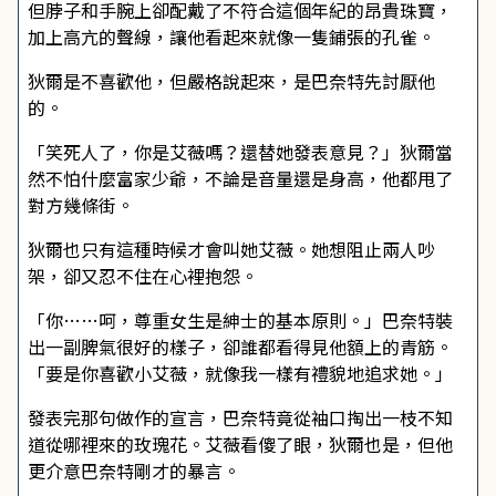
但脖子和手腕上卻配戴了不符合這個年紀的昂貴珠寶，
加上高亢的聲線，讓他看起來就像一隻鋪張的孔雀。
狄爾是不喜歡他，但嚴格說起來，是巴奈特先討厭他
的。
「笑死人了，你是艾薇嗎？還替她發表意見？」狄爾當
然不怕什麼富家少爺，不論是音量還是身高，他都甩了
對方幾條街。
狄爾也只有這種時候才會叫她艾薇。她想阻止兩人吵
架，卻又忍不住在心裡抱怨。
「你……呵，尊重女生是紳士的基本原則。」巴奈特裝
出一副脾氣很好的樣子，卻誰都看得見他額上的青筋。
「要是你喜歡小艾薇，就像我一樣有禮貌地追求她。」
發表完那句做作的宣言，巴奈特竟從袖口掏出一枝不知
道從哪裡來的玫瑰花。艾薇看傻了眼，狄爾也是，但他
更介意巴奈特剛才的暴言。