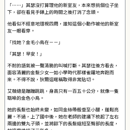
「……」其瑟沒打算理他的新室友，本來想挑個位子坐
下，卻在看見手錶上的時間之後打消了念頭。
他看似不經意地環視四周，誰知這個小動作被他的新室
友一眼看穿。
「找她？金毛小鳥在－－」
「其瑟！早安！」
不耐的語氣被一聲清脆的叫喊打斷。其瑟往後方看去，
面容清麗的金髮少女一如小學時代那樣雀躍地奔跑而
來。不得不說，狄爾這暱稱取得非常貼切。
艾薇總是蹦蹦跳跳，身高只有一百五十公分，就像一隻
聒噪的金色小鳥。
她的長髮也始終未變，如同金絲帶般垂至小腿，蓬鬆亮
麗。不過，上了國中後，她在老師的建議下梳起了左右
兩邊的雙丸子頭，並將餘下的長髮縮短至臀部的長度，