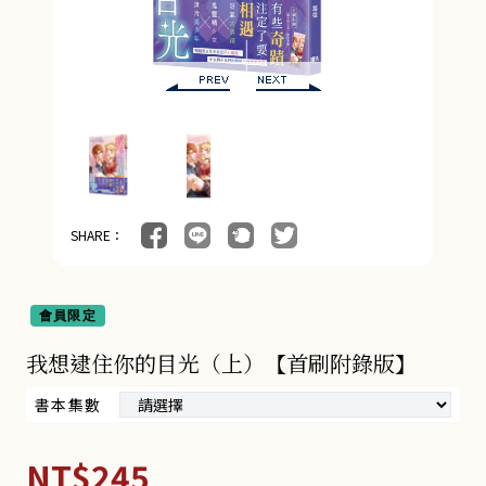
18+BG小說 (9)
奇幻冒險小說 (4)
朧月書版 (275)
漫畫 (56)
周邊商品 (260)
SHARE：
會員限定
我想逮住你的目光（上）【首刷附錄版】
書本集數
NT$245