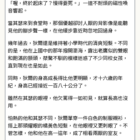
「喔，終於起床了？慢得要死。」一道不耐煩的磁性嗓
音響起。
當其瑟來到食堂時，那個優越卻討人厭的背影像是能聽
見他的腳步聲一樣，在他緩步靠近時忽地回過身。
幾年過去，狄爾還是維持著小學時代的清爽短髮。不同
的是，他在上國中的那年撥開瀏海，露出老鷹似的雙眼
和飽滿的額頭，桀驁不馴的模樣迷惑了不少同校女孩，
直到現在也是如此。
同時，狄爾的身高成長得比他更明顯，才十六歲的年
紀，身高已經接近一百八十公分了。
雖然在其瑟的眼裡，他欠罵得一如初見，就算長高也沒
用。
怕熱的他和其瑟不同，狄爾單穿一件白色的制服襯衫，
搭上那頭耀眼的橘黃色短髮，在他眼裡又更刺眼了。不
管怎樣，他和他在高一這年，成了相看兩厭的室友。