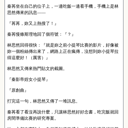
秦苒坐在自己的位子上，一邊吃飯一邊看手機，手機上是林
思然傳來的訊息——
『苒苒，妳又上熱搜了！』
秦苒慢條斯理地回了個符號：『？』
林思然回得很快：『就是妳之前小提琴比賽的影片，好像被
妳一個粉絲傳出來了，網路上正在瘋傳，沒想到妳小提琴拉
得這麼好！（厲害）』
林思然又傳來熱門貼文的截圖。
『秦影帝姪女小提琴』
『原創曲』
打完這一句，林思然又傳了一堆訊息。
秦苒看了看沒再說什麼，只讓林思然好好念書，吃完飯就回
房間準備比賽的研究專案。