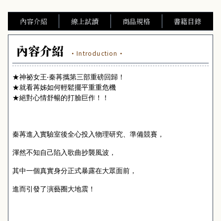
內容介紹
線上試讀
商品規格
書籍目錄
內容介紹
·Introduction·
★神祕女王‧秦苒攜第三部重磅回歸！
★就看苒姊如何輕鬆擺平重重危機
★絕對心情舒暢的打臉巨作！！
秦苒進入實驗室後全心投入物理研究、準備競賽，
渾然不知自己陷入歌曲抄襲風波，
其中一個真實身分正式暴露在大眾面前，
進而引發了演藝圈大地震！