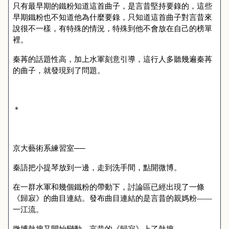
只有最早期的鐵粉知道這首曲子，是言昔堅持要錄的，這些
早期鐵粉也不知道他為什麼要錄，只知道這首曲子對言昔來
說很不一樣，有特殊的情況，特殊到他不會放在自己的榜單
裡。
秦苒的話題性高，加上水軍刻意引導，這行人多聽幾遍秦苒
的曲子，就發現到了問題。
＊
京大藝術系練習室──
秦語把小提琴放到一邊，走到洗手間，點開微博。
在一群水軍和幾個鐵粉的帶動下，討論區已經出現了一條
《歸寂》的曲目連結。發布曲目連結的是言昔的親媽粉――
一江流。
微博熱搜又開始變動，言昔的《歸寂》上了熱搜。