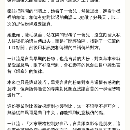
秦語把隔間的門關上，她看了一會兒，然後退出，翻看手機
裡的相簿，相簿有她對比過的曲譜……她做了好幾天，比上
次的那個粉絲還要認真。
她低頭，睫毛微垂，站在隔間思考了一會兒，沒立刻登入私
人帳號把的譜曲傳出去，而是打開評論區，找到了一江流的
ＩＤ點開，然後用私訊把相簿裡的曲譜傳給對方。
一江流是言昔早期的粉絲，也是言昔的大粉，對秦苒本來就
是愛屋及烏，眼下卻沒想到，會在秦苒的原創曲目中聽出言
昔《歸寂》的旋律。
本來也只是懷疑湊巧，畢竟言昔的粉絲對秦苒還懷有感激的
意味，但秦語傳過去的專業對比圖直接讓言昔的一群理智粉
爆炸了。
這份專業對比圖從採譜到抄襲對比，無一不證明不是巧合，
無論從曲風還是曲目中尖，都能找到刻意模仿的點。
一江流：『大家嚴格控制好自己，言昔跟秦影帝是朋友，這
件事他可能會顧忌秦影帝的面子，我們要做的就是在不牽扯