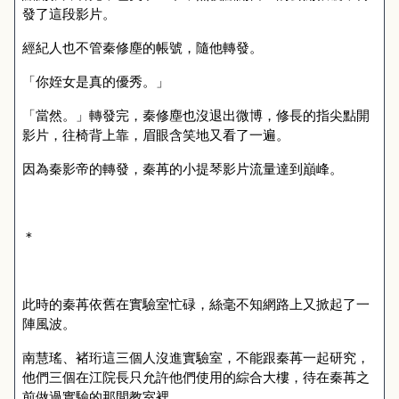
發了這段影片。
經紀人也不管秦修塵的帳號，隨他轉發。
「你姪女是真的優秀。」
「當然。」轉發完，秦修塵也沒退出微博，修長的指尖點開
影片，往椅背上靠，眉眼含笑地又看了一遍。
因為秦影帝的轉發，秦苒的小提琴影片流量達到巔峰。
＊
此時的秦苒依舊在實驗室忙碌，絲毫不知網路上又掀起了一
陣風波。
南慧瑤、褚珩這三個人沒進實驗室，不能跟秦苒一起研究，
他們三個在江院長只允許他們使用的綜合大樓，待在秦苒之
前做過實驗的那間教室裡。