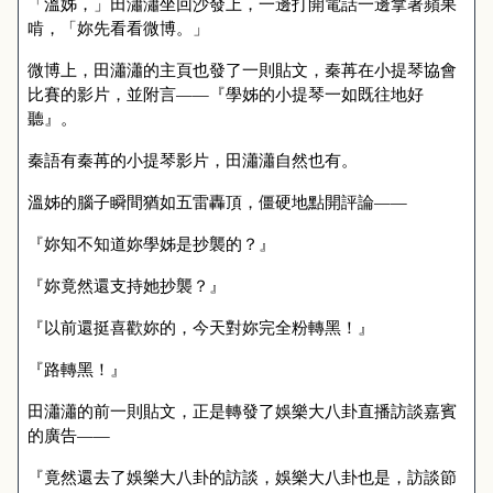
「溫姊，」田瀟瀟坐回沙發上，一邊打開電話一邊拿著蘋果
啃，「妳先看看微博。」
微博上，田瀟瀟的主頁也發了一則貼文，秦苒在小提琴協會
比賽的影片，並附言——『學姊的小提琴一如既往地好
聽』。
秦語有秦苒的小提琴影片，田瀟瀟自然也有。
溫姊的腦子瞬間猶如五雷轟頂，僵硬地點開評論——
『妳知不知道妳學姊是抄襲的？』
『妳竟然還支持她抄襲？』
『以前還挺喜歡妳的，今天對妳完全粉轉黑！』
『路轉黑！』
田瀟瀟的前一則貼文，正是轉發了娛樂大八卦直播訪談嘉賓
的廣告——
『竟然還去了娛樂大八卦的訪談，娛樂大八卦也是，訪談節