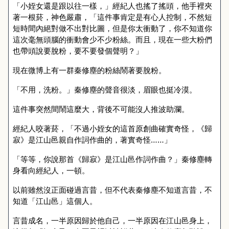
「小姪女還是跟以往一樣，」經紀人也搖了搖頭，他手裡夾
著一根菸，神色嚴肅，「這件事肯定是有心人控制，不然短
短時間內絕對做不出對比圖，但是你太衝動了，你不知道你
這次毫無頭腦的衝動會少不少粉絲。而且，現在一些大粉們
也帶頭說要脫粉，要不要發個聲明？」
現在微博上有一群秦修塵的粉絲鬧著要脫粉。
「不用，洗粉。」秦修塵的聲音很淡，眉眼也挺冷漠。
這件事突然間鬧這麼大，背後不可能沒人推波助瀾。
經紀人咬著菸，「不過小姪女的這首原創曲確實奇怪，《歸
寂》是江山邑親自作詞作曲的，著實奇怪……」
「等等，你說那首《歸寂》是江山邑作詞作曲？」秦修塵轉
身看向經紀人，一頓。
以前雖然沒正面碰過言昔，但不代表秦修塵不知道言昔，不
知道「江山邑」這個人。
言昔成名，一半原因歸於他自己，一半原因在江山邑身上，