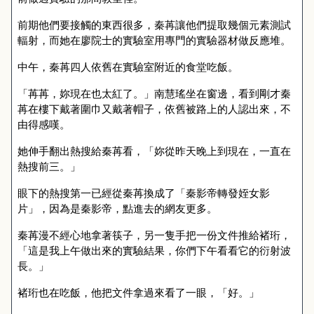
前期他們要接觸的東西很多，秦苒讓他們提取幾個元素測試
輻射，而她在廖院士的實驗室用專門的實驗器材做反應堆。
中午，秦苒四人依舊在實驗室附近的食堂吃飯。
「苒苒，妳現在也太紅了。」南慧瑤坐在窗邊，看到剛才秦
苒在樓下戴著圍巾又戴著帽子，依舊被路上的人認出來，不
由得感嘆。
她伸手翻出熱搜給秦苒看，「妳從昨天晚上到現在，一直在
熱搜前三。」
眼下的熱搜第一已經從秦苒換成了「秦影帝轉發姪女影
片」，因為是秦影帝，點進去的網友更多。
秦苒漫不經心地拿著筷子，另一隻手把一份文件推給褚珩，
「這是我上午做出來的實驗結果，你們下午看看它的衍射波
長。」
褚珩也在吃飯，他把文件拿過來看了一眼，「好。」