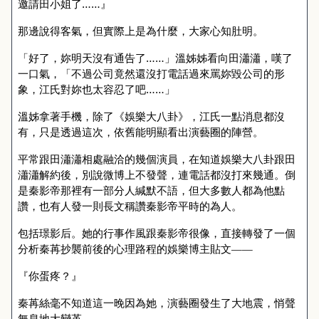
邀請田小姐了……』
那邊說得客氣，但實際上是為什麼，大家心知肚明。
「好了，妳明天沒有通告了……」溫姊姊看向田瀟瀟，嘆了
一口氣，「不過公司竟然還沒打電話過來罵妳毀公司的形
象，江氏對妳也太容忍了吧……」
溫姊拿著手機，除了《娛樂大八卦》，江氏一點消息都沒
有，只是透過這次，依舊能明顯看出演藝圈的陣營。
平常跟田瀟瀟相處融洽的幾個演員，在知道娛樂大八卦跟田
瀟瀟解約後，別說微博上不發聲，連電話都沒打來幾通。倒
是秦影帝那裡有一部分人緘默不語，但大多數人都為他點
讚，也有人發一則長文稱讚秦影帝平時的為人。
包括璟影后。她的行事作風跟秦影帝很像，直接轉發了一個
分析秦苒抄襲前後的心理路程的娛樂博主貼文——
『你蛋疼？』
秦苒絲毫不知道這一晚因為她，演藝圈發生了大地震，悄聲
無息地大變革。