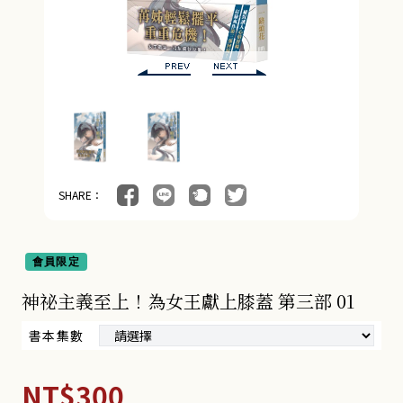
18+BG小說 (9)
奇幻冒險小說 (4)
朧月書版 (275)
漫畫 (56)
周邊商品 (260)
SHARE：
會員限定
神祕主義至上！為女王獻上膝蓋 第三部 01
書本集數
NT$300