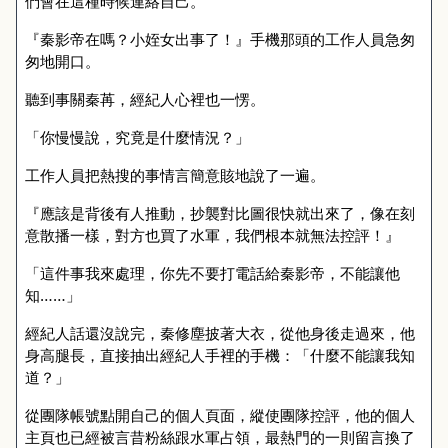
們會在這種時候連絡自己。
『秦影帝在嗎？小姪女出事了！』手機那頭的工作人員急匆
匆地開口。
聽到事關秦苒，經紀人心裡也一愣。
「你慢慢說，究竟是什麼情況？」
工作人員把熱搜的事情言簡意賅地說了一遍。
『應該是背後有人推動，抄襲對比圖很快就出來了，像在刻
意散播一樣，對方也買了水軍，我們根本就無法控評！』
「這件事我來處理，你先不要打電話給秦影帝，不能讓他
知……」
經紀人話還沒說完，秦修塵披著大衣，從他身後走過來，他
身高腿長，直接抽出經紀人手裡的手機：「什麼不能讓我知
道？」
從團隊帳號點開自己的個人頁面，縱使團隊控評，他的個人
主頁也已經被言昔粉絲跟水軍占領，最熱門的一則留言換了