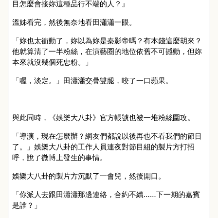
目怎麼會接妳這種品行不端的人？』
溫姊看完，然後無奈地看田瀟瀟一眼。
「妳也太衝動了，妳以為妳是秦影帝嗎？有本錢這麼胡來？
他就算清了一半粉絲，在演藝圈的地位依舊不可撼動，但妳
本來就沒幾個死忠粉。」
「喔，淡定。」田瀟瀟交疊雙腿，咬了一口蘋果。
與此同時，《娛樂大八卦》官方帳號也被一堆粉絲圍攻。
「導演，現在怎麼辦？網友們都說以後再也不看我們的節目
了。」娛樂大八卦的工作人員連夜對節目組的製片方打招
呼，說了微博上發生的事情。
娛樂大八卦的製片方沉默了一會兒，然後開口。
「你派人去跟田瀟瀟那邊連絡，合約不續……下一期的嘉賓
是誰？」