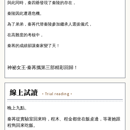
與此同時，秦四爺發現了秦陵的存在，
秦陵因此遭遇危機。
為了弟弟，秦苒代替秦陵參加繼承人選拔儀式，
在高難度的考核中，
秦苒的成績卻讓秦家變了天！
神祕女王‧秦苒攜第三部精彩回歸！
線上試讀
·Trial reading·
晚上九點。
秦苒從實驗室回來時，程木、程金都坐在飯桌邊，等著她跟
程雋回來吃飯。