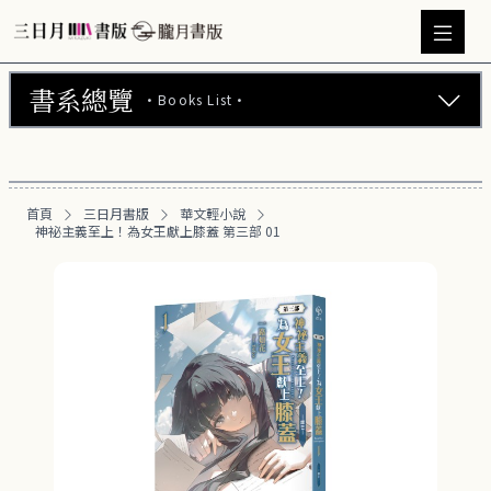
書系總覽
·Books List·
三日月書版 (675)
華文輕小說 (469)
首頁
三日月書版
華文輕小說
神祕主義至上！為女王獻上膝蓋 第三部 01
日文輕小說 (22)
韓文輕小說 (23)
BL小說 (104)
GL百合小說 (11)
GL百合漫畫 (30)
韓國漫畫 (3)