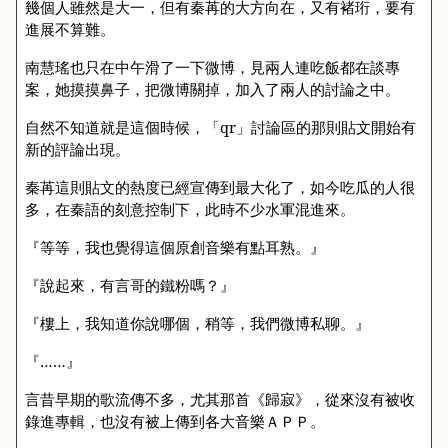
幾個人雖然是大一，但有秦苒的大方向在，又有褚珩，要有
進展不算難。
南慧瑤也只在中午滑了一下微博，見兩人連吃飯都在談專
案，她摸摸鼻子，把微博關掉，加入了兩人的討論之中。
自然不知道就是這個時候，「
qr
」討論區的那則貼文開始有
新的評論出現。
秦苒這則貼文的熱度已經宣傳到最大化了，如今吃瓜的人很
多，在秦語的刻意控制下，此時不少水軍混進來。
『等等，我也覺得這個原創音樂有點耳熟。』
『說起來，有言哥的鐵粉嗎？』
『樓上，我知道你說哪個，稍等，我們微博私聊。』
『……』
言昔早期的歌流傳不多，尤其那首《歸寂》，從來沒有被收
錄進專輯，也沒有被上傳到各大音樂ＡＰＰ。