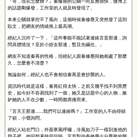
『哥，現在怎麼辦？』秦修塵的公關一向反應很快，微博上
的話題剛爆發，工作室的人就及時發現了。
本來公關就掌控不了風向，這個時候秦修塵又突然發了這則
貼文，把網友的情緒推上最高潮。
經紀人沉吟了一下，「這件事能不能試著連絡言昔那邊，詢
問具體情況？至於小姪女那邊，暫且先瞞住。」
網友不知道秦苒的性格，但經紀人跟秦修塵與她相處了那麼
久，怎麼會不清楚？
無論如何，經紀人也不會相信秦苒是會抄襲的人。
資訊時代就是這樣，秦苒紅得太快，之前又幾乎找不到黑歷
史，如今好不容易找到了一個，她又是話題中心的人物，嫉
妒她的人不在少數，一時間都席捲而來。
『言天王那邊……我們可以連絡嗎？』工作室的人不由得頓
了頓，小聲詢問。
經紀人站在門口，外面寒風呼嘯，冷風如刀子一樣刮進他的
脖子裡，他回想著錄節目時，言昔對待秦修塵十分尊敬的態