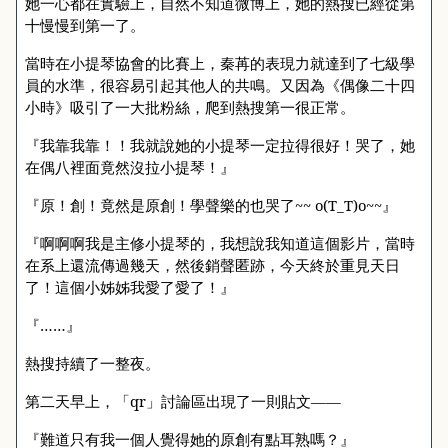
她一心都在實驗上，自然不知道微博上，她的熱搜已經從第
十慢慢到第一了。
當時在小提琴協會的比賽上，秦苒的表現力就達到了七級學
員的水準，很容易引起其他人的共鳴。又因為《偶像二十四
小時》吸引了一大批粉絲，爬到熱搜第一很正常。
『我靠我靠！！我就說她的小提琴一定拉得很好！哭了，她
在偶八裡面竟然沒拉小提琴！』
『原！創！竟然是原創！學聲樂的也哭了
~~ o(T_T)o~~
』
『啊啊啊我是主修小提琴的，我想說我知道這個影片，當時
在系上還流傳過幾天，然後銷聲匿跡，今天終於重見天日
了！這個小姊姊我愛了愛了！』
『……』
熱搜持續了一整夜。
第二天早上，「
qr
」討論區出現了一則貼文——
『難道只有我一個人覺得她的原創有點耳熟嗎？』