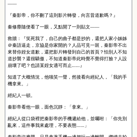
——
『秦影帝，你不刪了這則影片轉發，向言昔道歉嗎？』
秦修塵隨便看了一眼，又點開了一則貼文——
救贖：『笑死我了，自己的曲子都是抄的，還把人家小姊姊
＠秦語逼走，京協是你家開的？人品可見一斑，秦影帝不出
來替你姪女道歉，還把影片轉發到自己的首頁？怕別人不知
道抄襲？還很驕傲，不知道秦影帝此時覺不覺得打臉？人設
崩壞了吧？也請某姪女適可而止……』
知道了大概情況，他嗤笑一聲，然後看向經紀人，「我的手
機拿來。」
經紀人一頓。
秦影帝看他一眼，面色沉靜：「拿來。」
經紀人從口袋裡把秦影帝的手機遞給他，並囑咐：「你先別
亂來，這件事我來處理，不要表態……」
秦影帝沒應聲，只是拿著手機一邊把玩一邊離開，繼續去拍