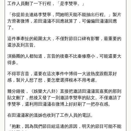
工作人員翻了一下行程，「是李雙寧。」
「你提前去連絡李雙寧，問她明天能不能抽出行程。」製片
方滑著微博，若田瀟瀟不回應就算了，可偏偏田瀟瀟回應
了。
這件事牽扯的範圍太大，不僅對節目口碑有影響，最重要的
還涉及到言昔。
演藝圈的人都知道，言昔的後臺不比秦修塵小，可能還要大
得多。
不得罪言昔，還要在這次事件中博得一大波熱度跟觀眾好
感，製片人想了想，要怎麼選擇根本不用考慮。
幾分鐘後，《娛樂大八卦》直接把邀請田瀟瀟當嘉賓的那則
貼文刪了，然後又發了一則邀請李雙寧的貼文。不僅邀請了
李雙寧，還利用田瀟瀟在微博上好好刷了一把存在感。
在田瀟瀟家的溫姊也收到了工作人員的電話。
『抱歉，因為我們節目組這邊的原因，明天的節目可能不能