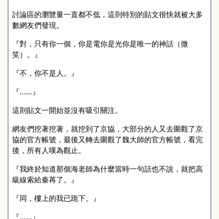
討論區的瀏覽量一直都不低，這則特別的貼文很快就被大多
數網友們發現。
『對，只有你一個，你是電你是光你是唯一的神話（微
笑）。』
『不，你不是人。』
『……』
這則貼文一開始並沒有吸引關注。
網友們挖著挖著，就挖到了京協，大部分的人又去圍觀了京
協的官方帳號，最後又轉去圍觀了魏大師的官方帳號，看完
後，所有人嘆為觀止。
『我終於知道那個海老師為什麼當時一句話也不說，就把高
級線索給秦苒了。』
『同，樓上的我已跪下。』
『……』