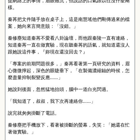
提網路上的事情，眉眼雖沉，但說話的口氣跟以往沒什麼兩
樣。
秦苒把文件隨手放在桌子上，這是南慧瑤他們剛傳過來的檔
案，她向來言簡意賅：「沒錯。」
秦修塵知道秦苒不愛看八卦論壇，而他跟秦陵一直有連絡，
知道秦苒一直在做實驗，現在聽秦苒的語氣，就知道還沒人
跟她說這件事，『妳現在還沒回去？』
「專案的前期問題很多，」秦苒看著第一頁研究的資料，眉
心微微擰起，深色的眼睫垂下，「在製備濃縮鈾的時候，怎
麼盡量抑制裂變反應……」
她說到後面，忽然猛地抬頭，腦中一道白光閃過。
「我知道了，叔叔，我下次再連絡你……」
說完就匆匆掛斷了電話。
秦修塵把手機放下，看著被掛斷的螢幕，失笑：「她還在忙
著做實驗。」