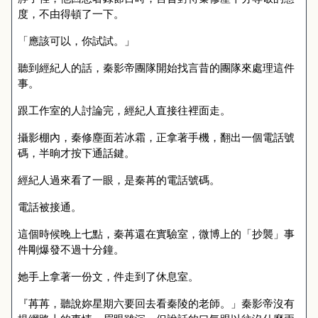
度，不由得頓了一下。
「應該可以，你試試。」
聽到經紀人的話，秦影帝團隊開始找言昔的團隊來處理這件
事。
跟工作室的人討論完，經紀人直接往裡面走。
攝影棚內，秦修塵面若冰霜，正拿著手機，翻出一個電話號
碼，半晌才按下通話鍵。
經紀人過來看了一眼，是秦苒的電話號碼。
電話被接通。
這個時候晚上七點，秦苒還在實驗室，微博上的「抄襲」事
件剛爆發不過十分鐘。
她手上拿著一份文，件走到了休息室。
『苒苒，聽說妳星期六要回去看秦陵的老師。」秦影帝沒有