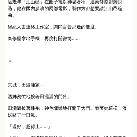
這幾年「江山邑」在圈子裡以神祕著稱，連秦修塵都聽說
過，他在國內參演的兩部電影，製作方都想要請江山邑編
曲。
經紀人去連絡工作室，詢問言昔那邊的進度。
秦修塵拿出手機，再度打開微博……
＊
京城，田瀟瀟家──
溫姊匆忙地按著田瀟瀟的門鈴。
田瀟瀟披著睡袍，神色慵懶地打開了大門。看著她這樣，溫
姊鬆了一口氣。
「還好，趕得上……」