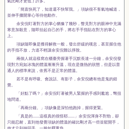
氣比剛才更低了許多。
「簡直快死了，知道還不快幫我。」項缺很不客氣地喊道，
並伸手攤開掌心等待他動作。
余安倪盯著對方的掌心猶豫了幾秒，瞥見對方的眼神中充滿
寒意加殺意，隨即抬起自己的手，將右手手指貼在對方的掌心
上。
項缺隨即像是獲得解救一般，發出舒緩的嘆息，甚至握住他
的手指不放，力道不輕讓余安倪難以掙脫。
兩個人就這樣窩在櫃臺旁握著手沉默長達一分鐘，余安倪發
現對方宛如冰塊的體溫漸漸升溫，現在是微熱的狀態，但是以普
通人的標準來說，依舊不是正常的體溫。
若不是有呼吸、會說話、有影子，余安倪總有他是鬼的錯
覺。
「好點了嗎？」余安倪盯著被男人緊握的手感到尷尬，彆扭
地問道。
「再兩分鐘。」項缺像是深怕他跑掉，握得更緊。
「真是的……這樣真的很怪耶……」余安倪渾身不對勁，卻
只能忍耐，直到他發覺項缺的體溫的確比剛才高一些並鬆開手，
他才立刻抽回手，一臉如釋重負。