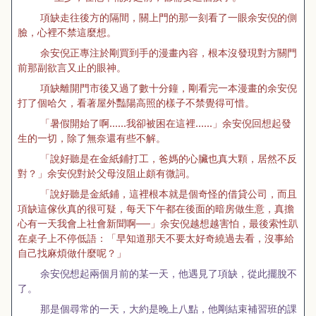
項缺走往後方的隔間，關上門的那一刻看了一眼余安倪的側
臉，心裡不禁這麼想。
余安倪正專注於剛買到手的漫畫內容，根本沒發現對方關門
前那副欲言又止的眼神。
項缺離開門市後又過了數十分鐘，剛看完一本漫畫的余安倪
打了個哈欠，看著屋外豔陽高照的樣子不禁覺得可惜。
「暑假開始了啊……我卻被困在這裡……」余安倪回想起發
生的一切，除了無奈還有些不解。
「說好聽是在金紙鋪打工，爸媽的心臟也真大顆，居然不反
對？」余安倪對於父母沒阻止頗有微詞。
「說好聽是金紙鋪，這裡根本就是個奇怪的借貸公司，而且
項缺這傢伙真的很可疑，每天下午都在後面的暗房做生意，真擔
心有一天我會上社會新聞啊──」余安倪越想越害怕，最後索性趴
在桌子上不停低語：「早知道那天不要太好奇繞過去看，沒事給
自己找麻煩做什麼呢？」
余安倪想起兩個月前的某一天，他遇見了項缺，從此擺脫不
了。
那是個尋常的一天，大約是晚上八點，他剛結束補習班的課