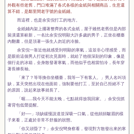
外觀有些老舊，門口堆滿了各式各樣的金紙與相關商品，生意還
算不錯，是鄰里間老字號的金紙鋪。
而這裡，也是余安倪打工的地方。
金紙鋪內架上擺著整齊的各式金紙，屋子雖然老舊但是內部
裝潢還算嶄新，一名比余安倪明顯大許多歲的男子，正坐在櫃臺
內翻書，但是頂著一張生人勿近的冷臉。
余安倪一靠近他就感受到明顯的寒氣，這並非心理感受，而
是眼前這個男人打從初次見面時，就給了他很深刻的印象，像是
個行走的冰箱，全身散發著寒氣，而他似乎也相當怕冷，長年穿
著長褲長袖。
「來了？等等換你坐櫃臺，我等一下有客人。」男人名叫項
缺，某天突然出現在他面前，強制要他打工，至於自己拒絕不了
的原因，說起來故事就長了。
「喔……我今天不能太晚，七點就得放我回家。」余安倪抓
著背包低聲提醒。
「好──」項缺緩慢說道並深吸一口氣，從他頻頻皺眉的樣
子來看，正處於非常不舒服的狀態。
「你又頭昏了？」余安倪彎身察看，發現對方散發出來的寒