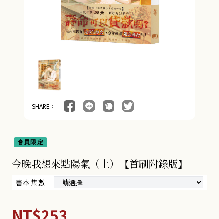
18+BG小說 (9)
奇幻冒險小說 (4)
朧月書版 (275)
漫畫 (56)
周邊商品 (260)
SHARE：
會員限定
今晚我想來點陽氣（上）【首刷附錄版】
書本集數
NT$253