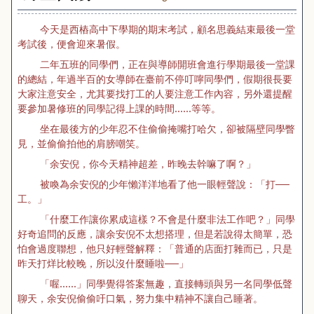
今天是西樁高中下學期的期末考試，顧名思義結束最後一堂
考試後，便會迎來暑假。
二年五班的同學們，正在與導師開班會進行學期最後一堂課
的總結，年過半百的女導師在臺前不停叮嚀同學們，假期很長要
大家注意安全，尤其要找打工的人要注意工作內容，另外還提醒
要參加暑修班的同學記得上課的時間……等等。
坐在最後方的少年忍不住偷偷掩嘴打哈欠，卻被隔壁同學瞥
見，並偷偷拍他的肩膀嘲笑。
「余安倪，你今天精神超差，昨晚去幹嘛了啊？」
被喚為余安倪的少年懶洋洋地看了他一眼輕聲說：「打──
工。」
「什麼工作讓你累成這樣？不會是什麼非法工作吧？」同學
好奇追問的反應，讓余安倪不太想搭理，但是若說得太簡單，恐
怕會過度聯想，他只好輕聲解釋：「普通的店面打雜而已，只是
昨天打烊比較晚，所以沒什麼睡啦──」
「喔……」同學覺得答案無趣，直接轉頭與另一名同學低聲
聊天，余安倪偷偷吁口氣，努力集中精神不讓自己睡著。