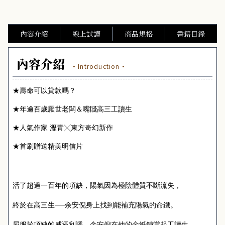
內容介紹
線上試讀
商品規格
書籍目錄
內容介紹
·Introduction·
★壽命可以貸款嗎？
★年逾百歲厭世老闆＆嘴賤高三工讀生
★人氣作家 瀝青╳東方奇幻新作
★首刷贈送精美明信片
活了超過一百年的項缺，陽氣因為極陰體質不斷流失，
終於在高三生──余安倪身上找到能補充陽氣的命鐵。
屈服於項缺的威逼利誘，余安倪在他的金紙鋪當起工讀生，