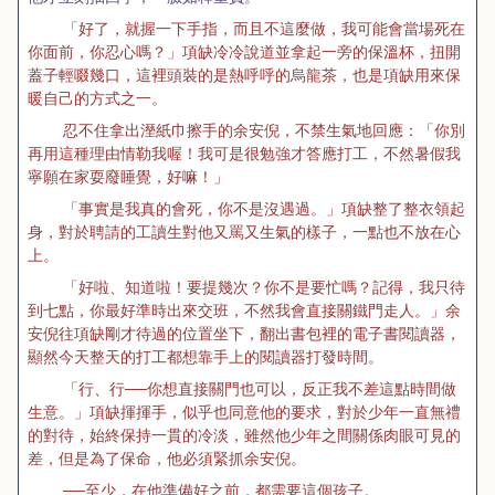
「好了，就握一下手指，而且不這麼做，我可能會當場死在
你面前，你忍心嗎？」項缺冷冷說道並拿起一旁的保溫杯，扭開
蓋子輕啜幾口，這裡頭裝的是熱呼呼的烏龍茶，也是項缺用來保
暖自己的方式之一。
忍不住拿出溼紙巾擦手的余安倪，不禁生氣地回應：「你別
再用這種理由情勒我喔！我可是很勉強才答應打工，不然暑假我
寧願在家耍廢睡覺，好嘛！」
「事實是我真的會死，你不是沒遇過。」項缺整了整衣領起
身，對於聘請的工讀生對他又罵又生氣的樣子，一點也不放在心
上。
「好啦、知道啦！要提幾次？你不是要忙嗎？記得，我只待
到七點，你最好準時出來交班，不然我會直接關鐵門走人。」余
安倪往項缺剛才待過的位置坐下，翻出書包裡的電子書閱讀器，
顯然今天整天的打工都想靠手上的閱讀器打發時間。
「行、行──你想直接關門也可以，反正我不差這點時間做
生意。」項缺揮揮手，似乎也同意他的要求，對於少年一直無禮
的對待，始終保持一貫的冷淡，雖然他少年之間關係肉眼可見的
差，但是為了保命，他必須緊抓余安倪。
──至少，在他準備好之前，都需要這個孩子。