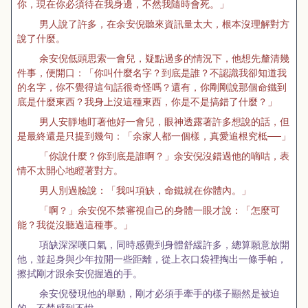
你，現在你必須待在我身邊，不然我隨時會死。」
男人說了許多，在余安倪聽來資訊量太大，根本沒理解對方
說了什麼。
余安倪低頭思索一會兒，疑點過多的情況下，他想先釐清幾
件事，便開口：「你叫什麼名字？到底是誰？不認識我卻知道我
的名字，你不覺得這句話很奇怪嗎？還有，你剛剛說那個命鐵到
底是什麼東西？我身上沒這種東西，你是不是搞錯了什麼？」
男人安靜地盯著他好一會兒，眼神透露著許多想說的話，但
是最終還是只提到幾句：「余家人都一個樣，真愛追根究柢──」
「你說什麼？你到底是誰啊？」余安倪沒錯過他的嘀咕，表
情不太開心地瞪著對方。
男人別過臉說：「我叫項缺，命鐵就在你體內。」
「啊？」余安倪不禁審視自己的身體一眼才說：「怎麼可
能？我從沒聽過這種事。」
項缺深深嘆口氣，同時感覺到身體舒緩許多，總算願意放開
他，並起身與少年拉開一些距離，從上衣口袋裡掏出一條手帕，
擦拭剛才跟余安倪握過的手。
余安倪發現他的舉動，剛才必須手牽手的樣子顯然是被迫
的，不禁感到不悅。