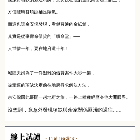
方便隨時替項缺補足陽氣。
而這也讓余安倪發現，看似普通的金紙鋪，
其實是從事壽命借貸的「續命堂」──
人世借一年，要在地府還十年！
城隍夫婦為了一件艱難的借貸案件大吵一架，
被牽連的項缺決定前往地府尋求解決方法，
余安倪因此展開一趟地府之旅，一路上種種經歷令他大開眼界。
沒想到，竟意外發現項缺與余家關係匪淺的過往……
線上試讀
·Trial reading·