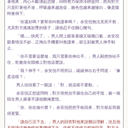
著他來，內心不斷湧起恐懼，同時努力保持冷靜提問，然而對方
只是盯著他不放，呼吸越來越急促，臉色也越來越慘白，像是隨
時會倒下。
「你還好嗎？要幫你叫救護車嗎？」余安倪無法見死不救，
尤其對方搖搖欲墜的樣子，讓他忍不住關心幾句。
「嗯……快死了。」男人閉上眼靠著牆又喘幾口氣，余安倪
眼看情況不妙，正掏出手機要叫救護車，卻立刻被男人伸手制
止。
「你不需要這麼做，我只需要你伸出手。」男人顯然快站不
住，乾脆坐在階梯上對他這麼說。
「我？伸手？」余安倪不明所以，緩緩伸出右手問道：「像
是這樣？」
男人抬頭看了一眼說：「對，就這樣不要動。」
余安倪正想提問時，對方突然抬手握住自己的手指，被一個
陌生男人握著手讓他難掩驚慌。
「你、你在做什麼？」余安倪想把手收回來，對方卻反而握
得更緊。
「讓自己活下去。」男人的回答對他來說難以理解，況且他
不能讓這種奇怪的事繼續下去，依然不停使力想抽回手，對方大