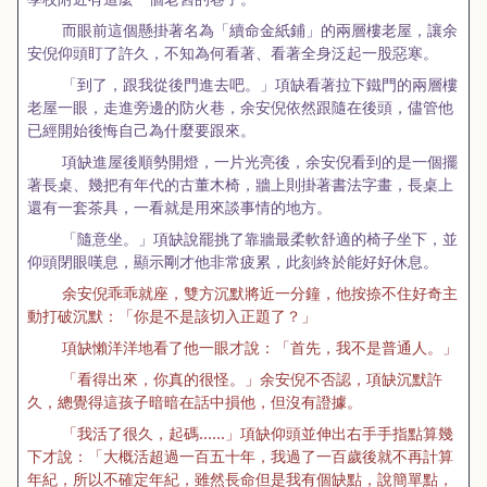
而眼前這個懸掛著名為「續命金紙鋪」的兩層樓老屋，讓余
安倪仰頭盯了許久，不知為何看著、看著全身泛起一股惡寒。
「到了，跟我從後門進去吧。」項缺看著拉下鐵門的兩層樓
老屋一眼，走進旁邊的防火巷，余安倪依然跟隨在後頭，儘管他
已經開始後悔自己為什麼要跟來。
項缺進屋後順勢開燈，一片光亮後，余安倪看到的是一個擺
著長桌、幾把有年代的古董木椅，牆上則掛著書法字畫，長桌上
還有一套茶具，一看就是用來談事情的地方。
「隨意坐。」項缺說罷挑了靠牆最柔軟舒適的椅子坐下，並
仰頭閉眼嘆息，顯示剛才他非常疲累，此刻終於能好好休息。
余安倪乖乖就座，雙方沉默將近一分鐘，他按捺不住好奇主
動打破沉默：「你是不是該切入正題了？」
項缺懶洋洋地看了他一眼才說：「首先，我不是普通人。」
「看得出來，你真的很怪。」余安倪不否認，項缺沉默許
久，總覺得這孩子暗暗在話中損他，但沒有證據。
「我活了很久，起碼……」項缺仰頭並伸出右手手指點算幾
下才說：「大概活超過一百五十年，我過了一百歲後就不再計算
年紀，所以不確定年紀，雖然長命但是我有個缺點，說簡單點，