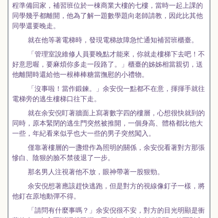
程準備回家，補習班位於一棟商業大樓的七樓，當時一起上課的
同學幾乎都離開，他為了解一題數學題向老師請教，因此比其他
同學還要晚走。
就在他等著電梯時，發現電梯故障急忙通知補習班櫃臺。
「管理室說維修人員要晚點才能來，你就走樓梯下去吧！不
好意思喔，要麻煩你多走一段路了。」櫃臺的姊姊相當親切，送
他離開時還給他一根棒棒糖當撫慰的小禮物。
「沒事啦！當作鍛鍊。」余安倪一點都不在意，揮揮手就往
電梯旁的逃生樓梯口往下走。
就在余安倪盯著牆面上寫著數字四的樓層，心想很快就到的
同時，原本緊閉的逃生門突然被推開，一個身高、體格都比他大
一些，年紀看來似乎也大一些的男子突然闖入。
僅靠著樓層的一盞燈作為照明的關係，余安倪看著對方那張
慘白、陰狠的臉不禁後退了一步。
那名男人注視著他不放，眼神帶著一股狠勁。
余安倪想著應該趕快逃跑，但是對方的視線像釘子一樣，將
他釘在原地動彈不得。
「請問有什麼事嗎？」余安倪很不安，對方的目光明顯是衝