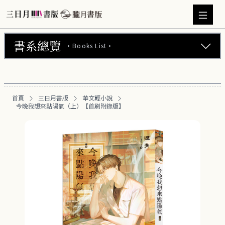
書系總覽
·Books List·
三日月書版 (675)
華文輕小說 (469)
首頁
三日月書版
華文輕小說
今晚我想來點陽氣（上）【首刷附錄版】
日文輕小說 (22)
韓文輕小說 (23)
BL小說 (104)
GL百合小說 (11)
GL百合漫畫 (30)
韓國漫畫 (3)