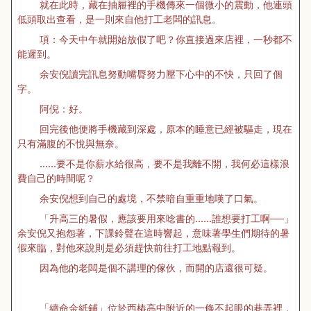
就在此時，藏在抽屜裡的手機傳來一個微小的震動，他連頭
低頭取出查看，是一則來自他打工老闆的訊息。
項：今天中午就開始放假了吧？你直接過來店裡，一秒都不
能遲到。
余安倪讀完訊息努動嘴脣努力壓下心中的不快，只回了個
字。
阿倪：好。
回完後他便將手機藏到深處，原本的睡意已經被驅走，現在
只有滿腹的不悅與無奈。
……要不是你薪水給很高，要不是我離不開，我何必這樣浪
費自己的時間呢？
余安倪想到自己的處境，不禁暗自重重地嘆了口氣。
「升高三的暑假，應該要用來唸書的……誰想要打工啊──」
余安倪又抱怨著，下課鈴聲在這時響起，意味著學生們期待的暑
假來臨，對他來說則是必須趕快前往打工地點報到。
因為他的老闆是個不講理的傢伙，而開的店還很可疑。
「續命金紙鋪」位於西樁高中附近的一條不起眼的巷弄裡，