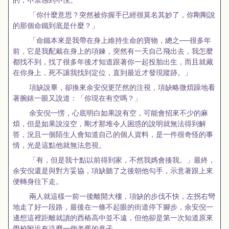
「你什麼意思？突然被你握手已經很莫名其妙了，你剛剛說
的那個命鐵到底是什麼？」
「命鐵本來是我帶在身上維持生命的寶物，總之──很多年
前，它是我配戴在身上的項鍊，突然有一天自己飛出去，我怎麼
都找不到，找了很多年後才知道跟著你一起投胎出生，而且就藏
在你身上，死不讓我找到定位，直到最近才發現蹤跡。」
項缺說畢，卻換來余安倪更茫然的注視，項缺略微煩躁地看
著腕錶一眼又說道：「你現在有空嗎？」
余安倪一愣，心底明白如果說有空，可能會招來不少的麻
煩，但是如果說沒空，剛才那堆令人困惑的說明就無法得到解
答，況且一個陌生人會知道自己的個人資料，是一件很奇怪的事
情，光是這點他就無法忽視。
「有，但是我十點以前得到家，不然我媽會揍我。」最終，
余安倪還是與對方妥協，項缺聽了之後朝他勾手，示意著跟上來
便轉身往下走。
兩人就這樣一前一後離開大樓，項缺的步伐不快，左拐右彎
地走了好一段路，最後在一條不起眼的街道停下腳步，余安倪一
邊想這裡距離就讀的西樁高中並不遠，但他卻是第一次知道原來
學校附近有這麼一個老舊的巷子。