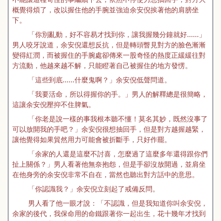
概覺得煩了，改以握住他的手腕並強迫余安倪挨著他的肩膀坐
下。
「你別亂動，好不容易才找到你，讓我握幾分鐘就好……」
男人咬牙說道，余安倪還想反抗，但是轉頭瞥見對方的臉色漸漸
變得紅潤，而被握住的手腕處卻傳來一股奇怪的熱度正緩緩往對
方流動，他越來越不解，只能瞪著自己被握住的地方發愣。
「這些到底……什麼鬼啊？」余安倪低聲問道。
「我要活命，所以得握你的手。」男人的解釋總是很簡略，
這讓余安倪壓抑不住脾氣。
「你老是說一樣的事我根本聽不懂！莫名其妙，既然沒事了
可以放開我的手吧？」余安倪很想抽回手，但是對方越握越緊，
讓他覺得如果貿然用力可能會被折斷手，只好作罷。
「余家的人還是這麼不討喜，怎麼過了這麼多年還得跟你們
扯上關係？」男人看著他無奈抱怨，但是手卻沒放開過，並肩坐
在他身旁的余安倪非常不自在，當然也聽出對方話中的意思。
「你認識我？」余安倪立刻起了戒備反問。
男人看了他一眼才說：「不認識，但是我知道你叫余安倪，
余家的後代，我保命用的命鐵跟著你一起出生，花十幾年才找到