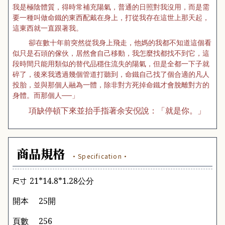
我是極陰體質，得時常補充陽氣，普通的日照對我沒用，而是需
要一種叫做命鐵的東西配戴在身上，打從我存在這世上那天起，
這東西就一直跟著我。
卻在數十年前突然從我身上飛走，他媽的我都不知道這個看
似只是石頭的傢伙，居然會自己移動，我怎麼找都找不到它，這
段時間只能用類似的替代品穩住流失的陽氣，但是全都一下子就
碎了，後來我透過幾個管道打聽到，命鐵自己找了個合適的凡人
投胎，並與那個人融為一體，除非對方死掉命鐵才會脫離對方的
身體。而那個人──」
項缺停頓下來並抬手指著余安倪說：「就是你。」
商品規格
·Specification·
21*14.8*1.28
公分
尺寸
開本 25開
頁數 256