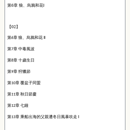
第
6
章 狼、烏鴉和花Ⅰ
【
02
】
第
章
狼、烏鴉和花
Ⅱ
6
第
章
中毒風波
7
第
章
十歲生日
8
第
章
狩獵節
9
第
章
覆盆子同盟
10
第
章
秋日節慶
11
第
章
七鐘
12
第
章
乘船出海的父親遭冬日風暴吹走
Ⅰ
13