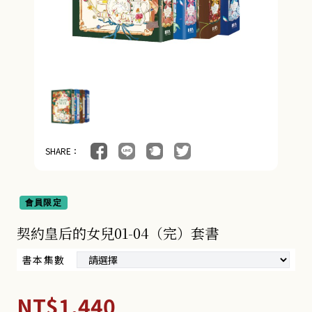
18+BG小說 (9)
奇幻冒險小說 (4)
朧月書版 (275)
漫畫 (56)
周邊商品 (260)
SHARE：
會員限定
契約皇后的女兒01-04（完）套書
書本集數
NT$1,440