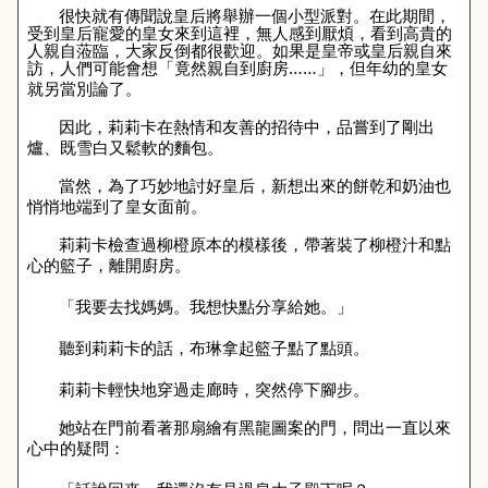
很快就有傳聞說皇后將舉辦一個小型派對。在此期間，
受到皇后寵愛的皇女來到這裡，無人感到厭煩，看到高貴的
人親自蒞臨，大家反倒都很歡迎。如果是皇帝或皇后親自來
訪，人們可能會想「竟然親自到廚房……」，但年幼的皇女
就另當別論了。
因此，莉莉卡在熱情和友善的招待中，品嘗到了剛出
爐、既雪白又鬆軟的麵包。
當然，為了巧妙地討好皇后，新想出來的餅乾和奶油也
悄悄地端到了皇女面前。
莉莉卡檢查過柳橙原本的模樣後，帶著裝了柳橙汁和點
心的籃子，離開廚房。
「我要去找媽媽。我想快點分享給她。」
聽到莉莉卡的話，布琳拿起籃子點了點頭。
莉莉卡輕快地穿過走廊時，突然停下腳步。
她站在門前看著那扇繪有黑龍圖案的門，問出一直以來
心中的疑問：