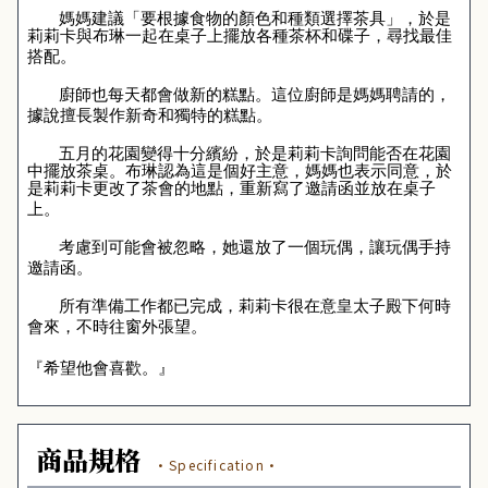
媽媽建議「要根據食物的顏色和種類選擇茶具」，於是
莉莉卡與布琳一起在桌子上擺放各種茶杯和碟子，尋找最佳
搭配。
廚師也每天都會做新的糕點。這位廚師是媽媽聘請的，
據說擅長製作新奇和獨特的糕點。
五月的花園變得十分繽紛，於是莉莉卡詢問能否在花園
中擺放茶桌。布琳認為這是個好主意，媽媽也表示同意，於
是莉莉卡更改了茶會的地點，重新寫了邀請函並放在桌子
上。
考慮到可能會被忽略，她還放了一個玩偶，讓玩偶手持
邀請函。
所有準備工作都已完成，莉莉卡很在意皇太子殿下何時
會來，不時往窗外張望。
『希望他會喜歡。』
商品規格
·Specification·