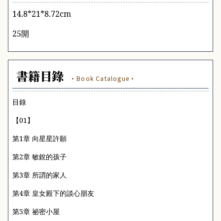
14.8*21
*8.72cm
25開
書籍目錄
·Book Catalogue·
目錄
【
01
】
第
1
章 向星星許願
第
2
章 敏銳的孩子
第
3
章 所謂的家人
第
4
章 皇女殿下的談心朋友
第
5
章 祕密小屋