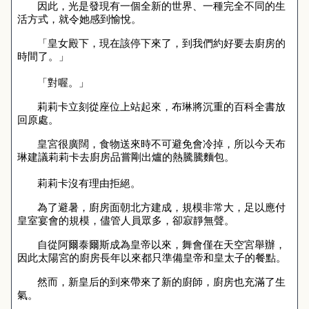
因此，光是發現有一個全新的世界、一種完全不同的生
活方式，就令她感到愉悅。
「皇女殿下，現在該停下來了，到我們約好要去廚房的
時間了。」
「對喔。」
莉莉卡立刻從座位上站起來，布琳將沉重的百科全書放
回原處。
皇宮很廣闊，食物送來時不可避免會冷掉，所以今天布
琳建議莉莉卡去廚房品嘗剛出爐的熱騰騰麵包。
莉莉卡沒有理由拒絕。
為了避暑，廚房面朝北方建成，規模非常大，足以應付
皇室宴會的規模，儘管人員眾多，卻寂靜無聲。
自從阿爾泰爾斯成為皇帝以來，舞會僅在天空宮舉辦，
因此太陽宮的廚房長年以來都只準備皇帝和皇太子的餐點。
然而，新皇后的到來帶來了新的廚師，廚房也充滿了生
氣。