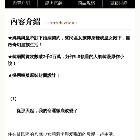
內容介紹
線上試讀
商品規格
書籍目錄
內容介紹
·Introduction·
★媽媽與皇帝訂下婚姻契約，貧民區女孩轉身變成皇女殿下，開
啟奇幻皇族生活！
2
2
9.8
★韓網閱覽次數破
千
百萬，好評
顆星的人氣韓漫原作小
說！
★採用韓版原裝封面設計！
1
【
】
——從那天起，我的命運徹底改變了
住在貧民區的八歲少女莉莉卡與愛喝酒的母親一起生活。