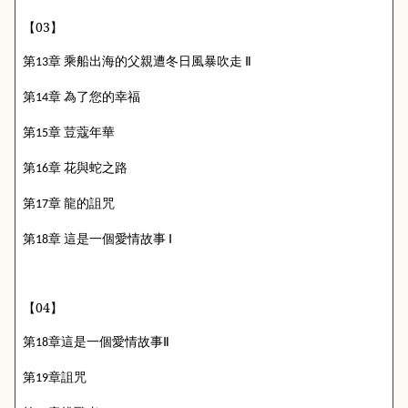
【
03
】
第
章
乘船出海的父親遭冬日風暴吹走
Ⅱ
13
第
章
為了您的幸福
14
第
章
荳蔻年華
15
第
章
花與蛇之路
16
第
章
龍的詛咒
17
第
章
這是一個愛情故事
Ⅰ
18
【
04
】
第
章這是一個愛情故事
18
Ⅱ
第
章詛咒
19