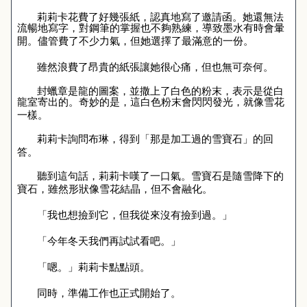
莉莉卡花費了好幾張紙，認真地寫了邀請函。她還無法
流暢地寫字，對鋼筆的掌握也不夠熟練，導致墨水有時會暈
開。儘管費了不少力氣，但她選擇了最滿意的一份。
雖然浪費了昂貴的紙張讓她很心痛，但也無可奈何。
封蠟章是龍的圖案，並撒上了白色的粉末，表示是從白
龍室寄出的。奇妙的是，這白色粉末會閃閃發光，就像雪花
一樣。
莉莉卡詢問布琳，得到「那是加工過的雪寶石」的回
答。
聽到這句話，莉莉卡嘆了一口氣。雪寶石是隨雪降下的
寶石，雖然形狀像雪花結晶，但不會融化。
「我也想撿到它，但我從來沒有撿到過。」
「今年冬天我們再試試看吧。」
「嗯。」莉莉卡點點頭。
同時，準備工作也正式開始了。