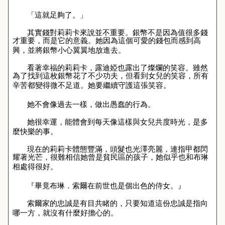
「這就足夠了。」
其實錢對莉莉卡來說並不重要。銀幣不是因為值很多錢
才重要，而是它的意義。她因為這個可愛的錢包而感到高
興，並將銀幣小心翼翼地放進去。
看著幸福的莉莉卡，露迪婭也露出了燦爛的笑容。雖然
為了找到這枚銀幣花了不少功夫，但看到女兒的笑容，所有
辛苦都變得微不足道。她要繼續守護這張笑容。
她不會像過去一樣，做出愚蠢的行為。
她很幸運，能體會到每天像這樣與女兒共度時光，是多
麼快樂的事。
現在的莉莉卡體態豐滿，頭髮也光澤亮麗，連指甲都閃
耀著光芒，很難相信她曾是貧民區的孩子，她似乎也和布琳
相處得很好。
『畢竟布琳．索爾在前世也是個出色的侍女。』
索爾家的忠誠是有目共睹的，只要知道這份忠誠是指向
哪一方，就沒有什麼好擔心的。