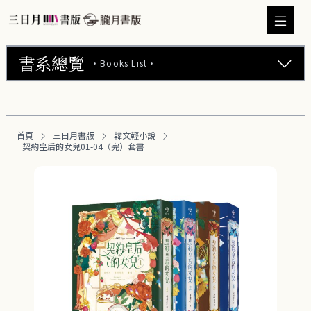
書系總覽
·Books List·
三日月書版 (675)
華文輕小說 (469)
首頁
三日月書版
韓文輕小說
契約皇后的女兒01-04（完）套書
日文輕小說 (22)
韓文輕小說 (23)
BL小說 (104)
GL百合小說 (11)
GL百合漫畫 (30)
韓國漫畫 (3)