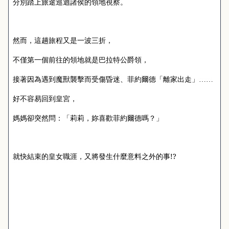
分別踏上旅途巡迴諸侯的領地視察。
然而，這趟旅程又是一波三折，
不僅第一個前往的領地就是巴拉特公爵領，
接著因為遇到魔獸襲擊而受傷昏迷、菲約爾德「離家出走」……
好不容易回到皇宮，
媽媽卻突然問：「莉莉，妳喜歡菲約爾德嗎？」
!?
就快結束的皇女職涯，又將發生什麼意料之外的事