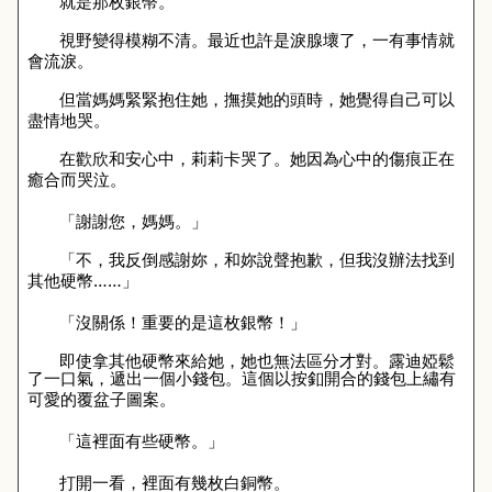
就是那枚銀幣。
視野變得模糊不清。最近也許是淚腺壞了，一有事情就
會流淚。
但當媽媽緊緊抱住她，撫摸她的頭時，她覺得自己可以
盡情地哭。
在歡欣和安心中，莉莉卡哭了。她因為心中的傷痕正在
癒合而哭泣。
「謝謝您，媽媽。」
「不，我反倒感謝妳，和妳說聲抱歉，但我沒辦法找到
其他硬幣……」
「沒關係！重要的是這枚銀幣！」
即使拿其他硬幣來給她，她也無法區分才對。露迪婭鬆
了一口氣，遞出一個小錢包。這個以按釦開合的錢包上繡有
可愛的覆盆子圖案。
「這裡面有些硬幣。」
打開一看，裡面有幾枚白銅幣。