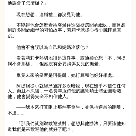
他誤會了怎麼辦？」
現在想想，連婚禮上都沒見到他。
不曉得他會怎麼看待突然住進隔壁房間的繼妹，而且想
到許多關於繼母的可怕故事，莉莉卡就擔心得心臟怦通直
跳。
他會不會誤以為自己和媽媽冷落他？
看著莉莉卡熱切地談起這件事，露迪婭心想「不，阿提
爾不會那樣」，但她沒有必要消弭女兒的擔憂。
畢竟未來的皇帝是阿提爾，她打算和他好好相處。
阿提爾從小就經歷過許多次暗殺，現在幾乎不信任任何
人。而且不久後，一名長年服侍他的護衛騎士將企圖暗殺
他，他會變得完全不相信他人。
——我本來打算阻止那件事發生，並保持適當的距離，
不過……
「那我們就別辦歡迎派對，想想其他辦法，只要讓他知
道我們是來歡迎他的就好了吧？」