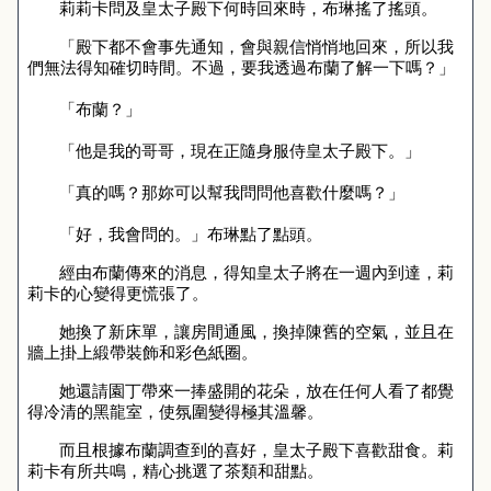
莉莉卡問及皇太子殿下何時回來時，布琳搖了搖頭。
「殿下都不會事先通知，會與親信悄悄地回來，所以我
們無法得知確切時間。不過，要我透過布蘭了解一下嗎？」
「布蘭？」
「他是我的哥哥，現在正隨身服侍皇太子殿下。」
「真的嗎？那妳可以幫我問問他喜歡什麼嗎？」
「好，我會問的。」布琳點了點頭。
經由布蘭傳來的消息，得知皇太子將在一週內到達，莉
莉卡的心變得更慌張了。
她換了新床單，讓房間通風，換掉陳舊的空氣，並且在
牆上掛上緞帶裝飾和彩色紙圈。
她還請園丁帶來一捧盛開的花朵，放在任何人看了都覺
得冷清的黑龍室，使氛圍變得極其溫馨。
而且根據布蘭調查到的喜好，皇太子殿下喜歡甜食。莉
莉卡有所共鳴，精心挑選了茶類和甜點。