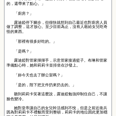
的，還帶來了點心。」
「廚房？」
露迪婭停下腳步，但很快就想到自己最近也對廚房人員
做了調整，這才放心。至少目前為止，沒有人敢給女兒吃奇
怪的東西。
「那裡有很多好吃的。」
「是嗎？」
露迪婭對管家揮揮手，示意管家接過籃子。布琳和管家
準備點心時，她和莉莉卡並排坐在沙發上。
「妳今天也去了辦公室嗎？」
「是的，陛下把文件扔來扔去的。」
聽到莉莉卡笑著這麼說，露迪婭勉強抑制住自己，不讓
臉色變冷。
她對皇帝讓自己的女兒幹活感到不悅，但是之前近衛兵
因為對莉莉卡不禮貌而受到整頓，莉莉卡的地位因此更加穩