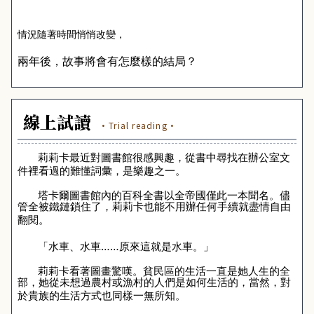
情況隨著時間悄悄改變，
兩年後，故事將會有怎麼樣的結局？
線上試讀
·Trial reading·
莉莉卡最近對圖書館很感興趣，從書中尋找在辦公室文
件裡看過的難懂詞彙，是樂趣之一。
塔卡爾圖書館內的百科全書以全帝國僅此一本聞名。儘
管全被鐵鏈鎖住了，莉莉卡也能不用辦任何手續就盡情自由
翻閱。
「水車、水車……原來這就是水車。」
莉莉卡看著圖畫驚嘆。貧民區的生活一直是她人生的全
部，她從未想過農村或漁村的人們是如何生活的，當然，對
於貴族的生活方式也同樣一無所知。