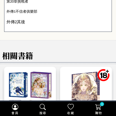
第
章挑戰者
20
外傳
不信者俱樂部
1
外傳
其後
2
相關書籍
0
會員
搜尋
收藏
購物