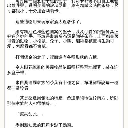
每打開一個五彩十色的盒子，莉莉卡都會不由自主地發
出歡呼聲。透明美麗的玻璃器皿、繪有精緻金邊的茶杯，尺
寸都很小，十分適合莉莉卡。
這些禮物用來玩家家酒太過奢侈了。
繪有粉紅色和藍色圖案的盤子，以及可愛的銀製餐具正
好適合她的手。不論是刺繡桌布還是陶瓷茶壺，上面都畫著
可愛的動物，小松鼠、兔子、小熊、貂獾都被畫得生動可
愛，怎麼看都不會膩。
打開鑲金的盒子，裡面還有各種形狀的方糖。
令人眼花撩亂的美麗物品依照種類整齊地擺著，裝在許
多盒子裡。
來自桑達爾家族的茶葉有十種之多，布琳解釋說每一種
都非常珍貴。
「茶是桑達爾領地的特產。桑達爾領地位於南方，所以
那個家族的人都很怕冷。」
「原來如此。」
學到新知識的莉莉卡點了點頭。