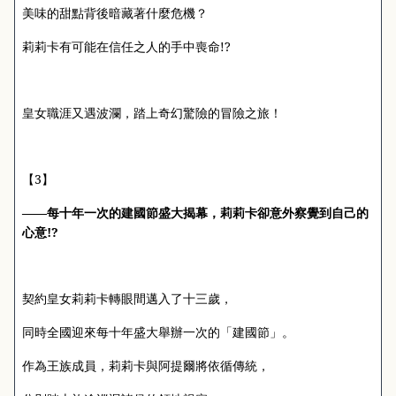
美味的甜點背後暗藏著什麼危機？
!?
莉莉卡有可能在信任之人的手中喪命
皇女職涯又遇波瀾，踏上奇幻驚險的冒險之旅！
3
【
】
——每十年一次的建國節盛大揭幕，莉莉卡卻意外察覺到自己的
!?
心意
契約皇女莉莉卡轉眼間邁入了十三歲，
同時全國迎來每十年盛大舉辦一次的「建國節」。
作為王族成員，莉莉卡與阿提爾將依循傳統，