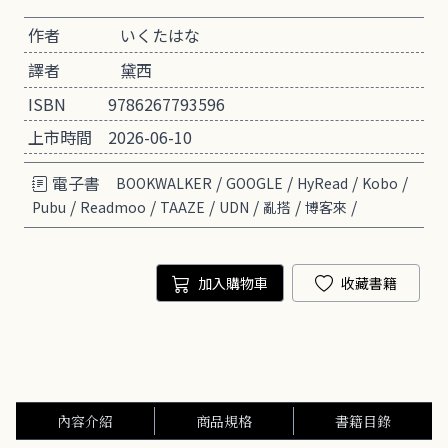
作者
いくたはな
譯者
黛西
ISBN
9786267793596
上市時間
2026-06-10
電子書
/
/
/
/
BOOKWALKER
GOOGLE
HyRead
Kobo
/
/
/
/
/
/
Pubu
Readmoo
TAAZE
UDN
亂搭
博客來
加入購物車
收藏書籍
內容介紹
商品規格
書籍目錄