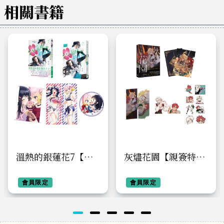
相關書籍
溫熱的銀蓮花7【特
灰燼花園【親簽特裝
裝版】
版】
會員限定
會員限定