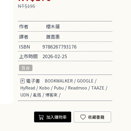
NT$195
作者
櫻木蓮
譯者
蕭嘉惠
ISBN
9786267793176
上市時間
2026-02-25
百合
電子書
/
/
BOOKWALKER
GOOGLE
/
/
/
/
/
HyRead
Kobo
Pubu
Readmoo
TAAZE
/
/
/
UDN
亂搭
博客來
加入購物車
收藏書籍