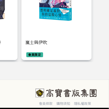
書
嵐士與伊吹
我的
以後
會員限定
（完
會員
會員條款
購物須知
隱私權政策