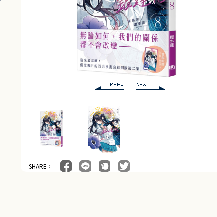
SHARE：