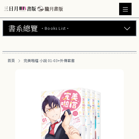
書系總覽
·Books List·
三日月書版 (675)
朧月書版 (275)
首頁
完美啪檔 小說 01-03+外傳套書
漫畫 (56)
周邊商品 (260)