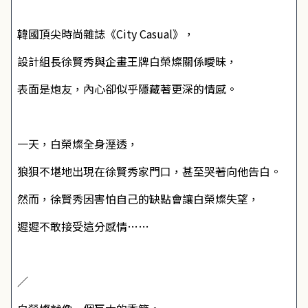
韓國頂尖時尚雜誌《City Casual》，
設計組長徐賢秀與企畫王牌白榮燦關係曖昧，
表面是炮友，內心卻似乎隱藏著更深的情感。
一天，白榮燦全身溼透，
狼狽不堪地出現在徐賢秀家門口，甚至哭著向他告白。
然而，徐賢秀因害怕自己的缺點會讓白榮燦失望，
遲遲不敢接受這分感情……
／