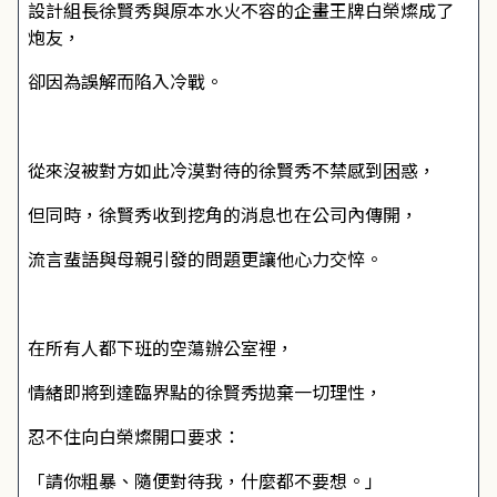
設計組長徐賢秀與原本水火不容的企畫王牌白榮燦成了
炮友，
卻因為誤解而陷入冷戰。
從來沒被對方如此冷漠對待的徐賢秀不禁感到困惑，
但同時，徐賢秀收到挖角的消息也在公司內傳開，
流言蜚語與母親引發的問題更讓他心力交悴。
在所有人都下班的空蕩辦公室裡，
情緒即將到達臨界點的徐賢秀拋棄一切理性，
忍不住向白榮燦開口要求：
「請你粗暴、隨便對待我，什麼都不要想。」