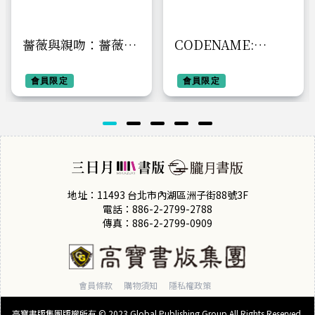
薔薇與親吻：薔薇與
CODENAME:
香檳 外傳【首刷附錄
ANASTASIA代號:
版】
會員限定
安娜塔西亞02
會員限定
地址：11493 台北市內湖區洲子街88號3F
電話：886-2-2799-2788
傳真：886-2-2799-0909
會員條款
購物須知
隱私權政策
高寶書版集團版權所有 © 2023 Global Publishing Group All Rights Reserved.