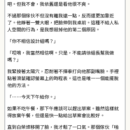
吧。但我不會，我依舊還是看他很不爽。
不過那個傢伙不但沒有離我遠一點，反而還更加靠近
了。他睜著一雙大眼，把臉伸到我桌前。這種不給人私
人空間的行為，是我想殺掉他的第二個原因。
「你不相信設計組嗎？」
「哎唷，我當然相信啊。只是，不能請徐組長幫我做
嗎？」
我緊按著太陽穴，忍耐著不揮拳打向他那副嘴臉。手裡
點著滑鼠確認螢幕上的時程表。這也是唯一一個能擺脫
他的方法。
「……今天下午給你。」
如果不吃午餐，那下午應該可以趕出草案。雖然這樣就
得放棄午餐，但還是快一點給出草案會比較好。
直到白榮燦移開了臉，我才鬆了一口氣。那個傢伙「啪