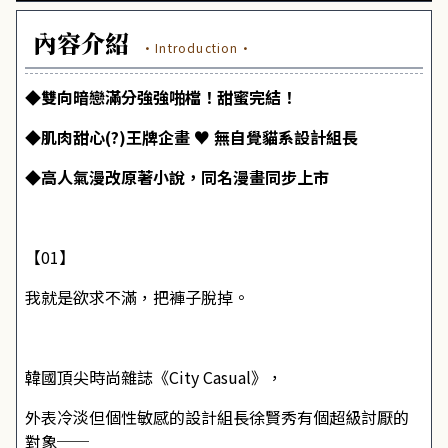
內容介紹
·Introduction·
◆雙向暗戀滿分強強啪檔！甜蜜完結！
◆肌肉甜心(?)王牌企畫 ♥ 無自覺貓系設計組長
◆高人氣漫改原著小說，同名漫畫同步上市
【01】
我就是欲求不滿，把褲子脫掉。
韓國頂尖時尚雜誌《City Casual》，
外表冷淡但個性敏感的設計組長徐賢秀有個超級討厭的
對象──