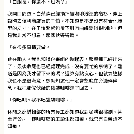
「白組長，你還不下班嗎？」
我開口問道。白榮燦已經換掉被咖啡潑溼的襯衫，穿上
臨時去便利商店買的Ｔ恤。不知道是不是沒有符合他體
型的尺寸，在Ｔ恤緊緊包覆下肌肉曲線變得很明顯，但
是我非常不想看。那傢伙聳聳肩。
「有很多事情要做。」
他在騙人。我也知道企畫組的時程表。報導都已經出來
了，最後收尾也已經處理完成，沒有要忙的事情了。難
道是因為我才留下來的嗎？還算有點良心。但就算這樣
我也不是很滿意，想就知道他一定會整晚在旁邊碎碎
念。我把那傢伙給的罐裝咖啡還了回去。
「你喝吧。我不喝罐裝咖啡。」
休閒之都編輯部的所有員工都知道我對咖啡很挑剔。甚
至連公司一樓咖啡廳的工讀生都知道，就只有白榮燦不
知道。