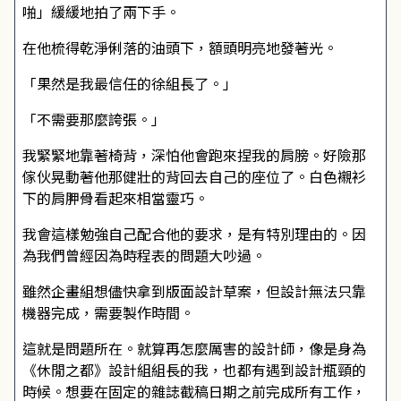
啪」緩緩地拍了兩下手。
在他梳得乾淨俐落的油頭下，額頭明亮地發著光。
「果然是我最信任的徐組長了。」
「不需要那麼誇張。」
我緊緊地靠著椅背，深怕他會跑來捏我的肩膀。好險那
傢伙晃動著他那健壯的背回去自己的座位了。白色襯衫
下的肩胛骨看起來相當靈巧。
我會這樣勉強自己配合他的要求，是有特別理由的。因
為我們曾經因為時程表的問題大吵過。
雖然企畫組想儘快拿到版面設計草案，但設計無法只靠
機器完成，需要製作時間。
這就是問題所在。就算再怎麼厲害的設計師，像是身為
《休閒之都》設計組組長的我，也都有遇到設計瓶頸的
時候。想要在固定的雜誌截稿日期之前完成所有工作，