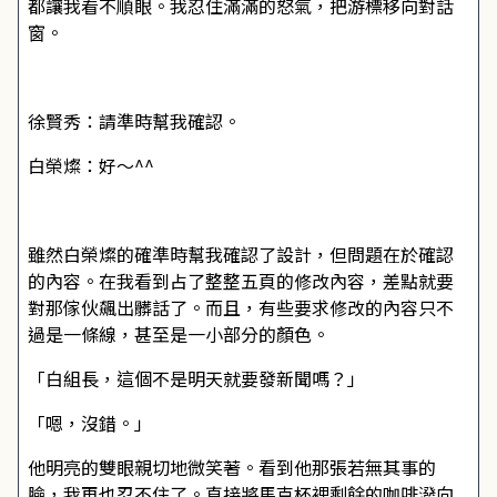
都讓我看不順眼。我忍住滿滿的怒氣，把游標移向對話
窗。
徐賢秀：請準時幫我確認。
白榮燦：好～^^
雖然白榮燦的確準時幫我確認了設計，但問題在於確認
的內容。在我看到占了整整五頁的修改內容，差點就要
對那傢伙飆出髒話了。而且，有些要求修改的內容只不
過是一條線，甚至是一小部分的顏色。
「白組長，這個不是明天就要發新聞嗎？」
「嗯，沒錯。」
他明亮的雙眼親切地微笑著。看到他那張若無其事的
臉，我再也忍不住了。直接將馬克杯裡剩餘的咖啡潑向