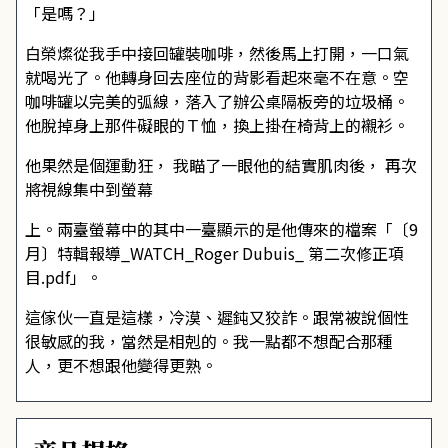
「是嗎？」
白榮燦從我手中接回罐裝咖啡，然後馬上打開，一口氣
就喝光了。他轉身回去座位的背影看起來毫不在意。空
咖啡罐以完美的弧線，落入了辦公桌隔板旁的垃圾桶。
他脫掉身上那件礙眼的Ｔ恤，換上掛在椅背上的襯衫。
他果然是個運動狂， 我瞄了一眼他的結實肌肉後， 再次
將視線集中到螢幕
上。兩臺螢幕中的其中一臺顯示的是他傳來的檔案「〔9
月〕特輯報導_WATCH_Roger Dubuis_ 第二次修正項
目.pdf」。
這傢伙一直是這樣，冷漠、遲鈍又狡詐。跟常被說個性
很敏感的我，當然是相剋的。我一點都不想配合那種
人，更不想跟他變得更熟。