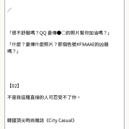
／
「很不舒服嗎？QQ 要傳●○的照片幫你加油嗎？」
「什麼？要傳什麼照片？那個色號#F9AAAE的凶器
嗎？」
【02】
不是我這種直接的人可忍受不了你。
韓國頂尖時尚雜誌《City Casual》