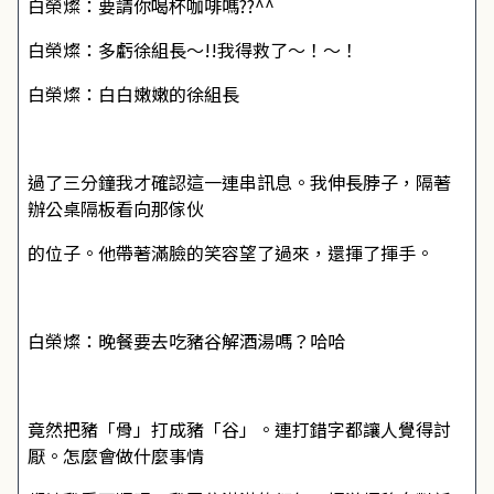
白榮燦：要請你喝杯咖啡嗎??^^
白榮燦：多虧徐組長～!!我得救了～！～！
白榮燦：白白嫩嫩的徐組長
過了三分鐘我才確認這一連串訊息。我伸長脖子，隔著
辦公桌隔板看向那傢伙
的位子。他帶著滿臉的笑容望了過來，還揮了揮手。
白榮燦：晚餐要去吃豬谷解酒湯嗎？哈哈
竟然把豬「骨」打成豬「谷」。連打錯字都讓人覺得討
厭。怎麼會做什麼事情