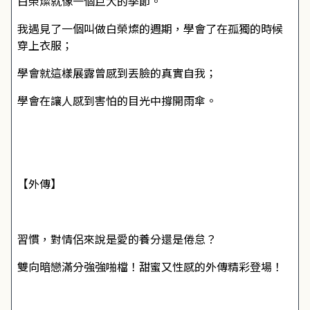
白榮燦就像一個巨大的季節。
我遇見了一個叫做白榮燦的週期，學會了在孤獨的時候
穿上衣服；
學會就這樣展露曾感到丟臉的真實自我；
學會在讓人感到害怕的目光中撐開雨傘。
【外傳】
習慣，對情侶來說是愛的養分還是倦怠？
雙向暗戀滿分強強啪檔！甜蜜又性感的外傳精彩登場！