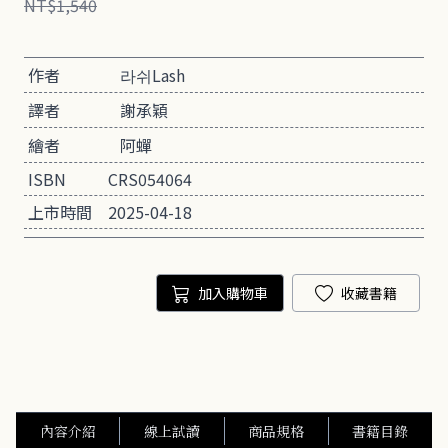
NT$1,540
作者
라쉬Lash
譯者
謝承穎
繪者
阿蟬
ISBN
CRS054064
上市時間
2025-04-18
加入購物車
收藏書籍
內容介紹
線上試讀
商品規格
書籍目錄