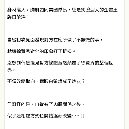
身材高大，胸肌如同美國隊長，總是笑臉迎人的企畫王
牌白榮燦！
自從初次見面發現對方在廁所做了不該做的事，
就讓徐賢秀對他的印象打了折扣。
沒想到偶然撞見對方裸體竟然顛覆了徐賢秀的整個世
界，
不僅改變取向，還跟白榮燦成了炮友？
但奇怪的是，自從有了肉體關係之後，
似乎連相處方式也開始逐漸改變……!?