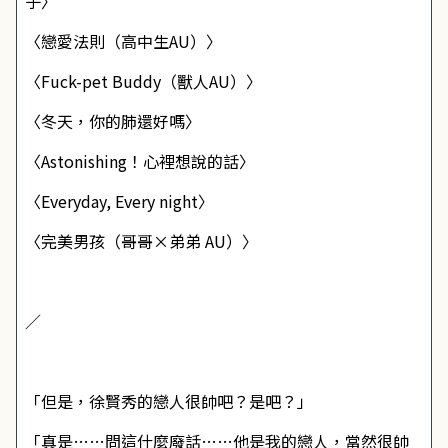
子〉
〈戀愛法則（高中生AU）〉
〈Fuck-pet Buddy（獸人AU）〉
〈冬天，你的肺還好嗎〉
〈Astonishing！心裡想說的話〉
〈Everyday, Every night〉
〈完美男孩（哥哥×弟弟 AU）〉
／
「但是，徐賢秀的戀人很帥吧？是吧？」
「真是……問這什麼廢話……他是我的戀人，當然很帥