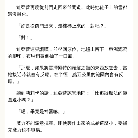
迪亞蕾再度從前門走回來並問道。此時她鞋子上的雪都
還沒融化。
「妳是從前門進來，走樓梯上來的，對吧？」
「對！」
迪亞蕾連聲讚嘆，並坐回原位。地毯上留下一串濕漉漉
的腳印，布琳稍微倒抽了一口氣。
「那麼，如果將雷澤爾特的頭髮之類的東西放進去，當
她接近時就會有反應。在半徑二點五公里的範圍內會有反
應。」
聽到莉莉卡的話，迪亞蕾詫異地問：「比追蹤魔法的範
圍還小嗎？」
「嗯，畢竟是神器嘛。」
魔力不能隨意揮霍。即使製作出來的成品這麼小，要補
充魔力也不容易。