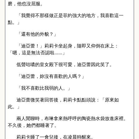
磨，他也沒屈服。
「我覺得不那樣做正是菲約強大的地方，我喜歡這一
點。」
「還有他的外貌？」
「迪亞蕾！」莉莉卡坐起身，隨即又仰倒在床上：
「嗯，這是無法否認啦……」
低聲咕噥的皇女殿下很可愛，迪亞蕾因此笑了。
「迪亞蕾，妳沒有喜歡的人嗎？」
「我不喜歡比我弱的人。」
迪亞蕾微笑著回答後，莉莉卡點點頭說：「原來如
此。」
兩人閒聊時，布琳拿來熱
呼呼
的陶瓷
熱水
袋放進床裡。
不久後，她們都睡著了。
莉莉卡睡了一會兒後，在凌晨時醒來。