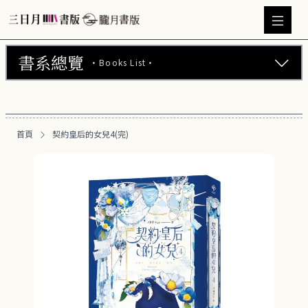
書系總覽
·Books List·
三日月書版 (675)
朧月書版 (275)
首頁
契約皇后的女兒4(完)
漫畫 (56)
周邊商品 (260)