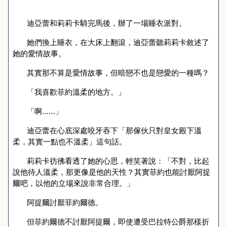
迪亞蕾和莉莉卡騎完
馬後，
辦了一場睡衣派對。
她們換上睡衣，在大床上翻滾，迪亞蕾聽莉莉卡敘述了
她的愛情故事。
其實
那不算是愛情故事，但暗戀不也是戀愛的一種嗎？
「我喜歡菲約溫柔的地方。」
「啊……」
迪亞蕾在心底深處咬牙吞下「那
傢伙只對皇女
殿下溫
柔，其實一點也不溫柔」這句
話。
莉莉卡彷彿看透了她的心思，輕笑著說：「不對，比起
說他待人溫柔，那更像是他的天性？其實菲約也能討厭阿提
爾吧，以他的立場來說非常合理。」
阿提爾討厭菲約爾德。
但菲約爾德不討厭阿提爾，即使遭受巴拉特公爵那樣折