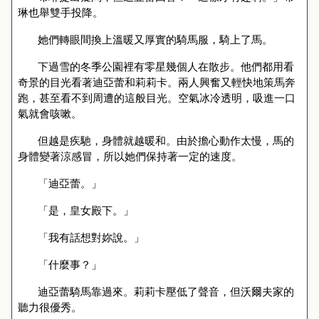
琳也舉雙手投降。
她們轉眼間換上溫暖又厚實的
騎馬
服，騎上了馬。
下過雪的冬季公園裡有零星幾個人在散步。他們都用看
奇景的目光看著迪亞蕾和莉莉卡。兩人興奮又輕快地策馬奔
跑，甚至看不到周遭的這般目光。空氣冰冷透明，吸進一口
氣就會咳嗽。
但越是疾馳，身體就越暖和。由於擔心動作太慢，馬的
身體變著涼感冒，所以她們保持著一定的速度。
「迪亞蕾。」
「是
，皇女殿下。」
「我有話想對妳說。」
「什麼事？」
迪亞蕾騎馬靠過來。莉莉卡壓低了聲音，但沃爾夫家的
聽力很優秀。