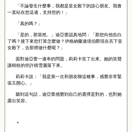
「不論發生什麼事，我都是皇女殿下的談心朋友。我會
一直站在您這邊，支持您的！」
「真的嗎？」
「是的，那當然。」迪亞蕾認真地問：「那您向他告白
了嗎？接下來您打算怎麼做？伊格納蘭邊境
伯爵現在
丟下皇
女殿下，去
那
裡做什麼呢？」
面對迪亞蕾一連串的問題，莉莉卡笑了出來。她的笑聲
讓樹枝的些許積雪灑落下來。
莉莉卡說：「我是第一次和朋友聊這種事，感覺非常緊
張又開心。」
聽到這句話，迪亞蕾感覺到自己的選擇是對的，也對她
露出笑容。
＊