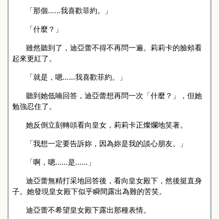
「那個……我喜歡菲約。」
「什麼？」
雖然聽到了，迪亞蕾不得不再問一遍。莉莉卡的臉頰看
起來更紅了。
「就是，嗯……我喜歡菲約。」
聽到她低喃回答，迪亞蕾想再問一次「什麼？」，但她
勉強忍住了。
她反倒立刻轉頭看向皇女，莉莉卡正燦爛地笑著。
「我想一定要告訴妳，因為妳是我的談心朋友。」
「啊，嗯……是……」
迪亞蕾無精打采地回答後，看向皇女
殿下
，然後挺直身
子。她發現皇女
殿下
似乎瞬間露出為難的苦笑。
迪亞蕾不希望皇女殿下露出那種表情。