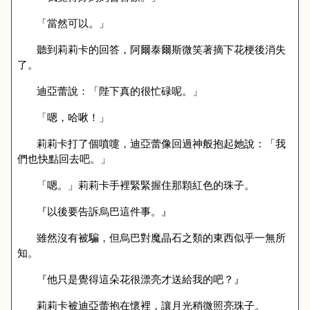
「當然可以。」
聽到莉莉卡的回答，阿爾泰爾斯微笑著摘下花梗後消失
了。
迪亞蕾說：「陛下真的很忙碌呢。」
「嗯，哈啾！」
莉莉卡打了個噴嚏，迪亞蕾像回過神般抱起她說：「我
們也快點回去吧。」
「嗯。」莉莉卡手裡緊緊握住那顆紅色的珠子。
『以後要告訴烏巴這件事。』
雖然沒有被騙，但烏巴對魔晶石之類的東西似乎一無所
知。
『他只是覺得這朵花很漂亮才送給我的吧？』
莉莉卡被迪亞蕾抱在懷裡，讓月光
稍微照亮
珠子。