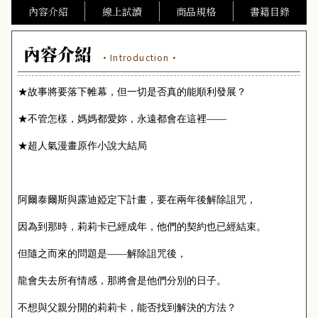
內容介紹
線上試讀
商品規格
書籍目錄
內容介紹
·Introduction·
★故事將要落下帷幕，但一切是否真的能順利發展？
★不管怎樣，媽媽都愛妳，永遠都會在這裡——
★超人氣漫畫原作小說大結局
阿爾泰爾斯與露迪婭定下計畫，要在兩年後解除詛咒，
因為到那時，莉莉卡已經成年，他們的契約也已經結束。
但隨之而來的問題是——解除詛咒後，
龍會失去所有情感，那將會是他們分別的日子。
不想與父親分開的莉莉卡，能否找到解決的方法？