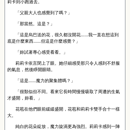
莉卡則小跑過去。
「父親大人也感覺到了嗎？」
「那當然。這是？」
「這是烏巴送的花，很久都沒開花……我一直在想這到
底是什麼東西……但這是什麼感覺？」
「妳試著專心感受看看。」
莉莉卡依言閉上了眼。她仔細感受那只令人感到不舒服
的氣息，然後睜開眼睛。
「這是……魔力的聚集體嗎？」
「很類似但不同。看來它長時間慢慢
吸取了
周遭的生氣
才盛開，妳看。」
花苞在他們眼前緩緩盛開，花苞和莉莉卡雙手合十一樣
大。
純白的花朵綻放，魔力旋渦更為強烈。莉莉卡感到一陣