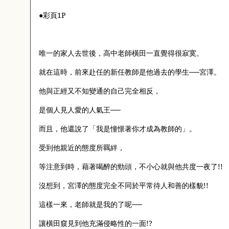
●彩頁
1P
唯一的家人去世後，高中老師橫田一直覺得很寂寞。
就在這時，前來赴任的新任教師是他過去的學生──宮澤。
他與正經又不知變通的自己完全相反，
是個人見人愛的人氣王──
而且，他還說了「我是憧憬著你才成為教師的」。
受到他親近的態度所羈絆，
等注意到時，藉著喝醉的勁頭，不小心就與他共度一夜了
!!
沒想到，宮澤的態度完全不同於平常待人和善的樣貌
!!
這樣一來，老師就是我的了呢──
讓橫田窺見到他充滿侵略性的一面
!?