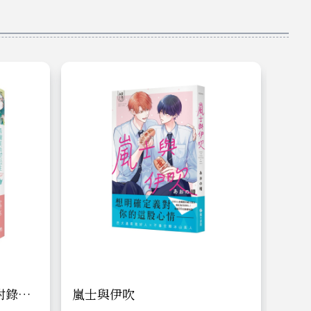
附錄
嵐士與伊吹
溫熱