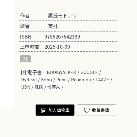
作者
鷹丘モトナリ
譯者
某批
ISBN
9786267642399
上市時間
2025-10-09
BL
電子書
/
/
BOOKWALKER
GOOGLE
/
/
/
/
/
HyRead
Kobo
Pubu
Readmoo
TAAZE
/
/
/
UDN
亂搭
博客來
加入購物車
收藏書籍