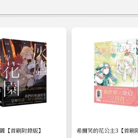
園【首刷附錄版】
希爾芙的花公主3【首刷