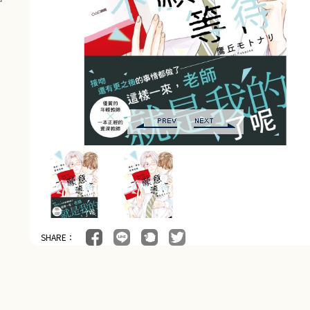
SHARE：