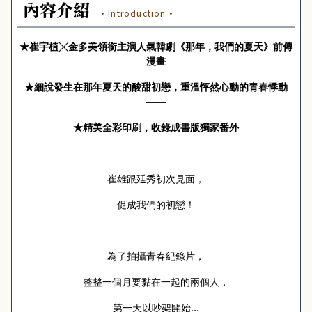
內容介紹
·Introduction·
★崔宇植╳金多美領銜主演人氣韓劇《那年，我們的夏天》前傳
漫畫
★細說發生在那年夏天的酸甜初戀，重溫怦然心動的青春悸動
——
★精美全彩印刷，收錄成書版獨家番外
崔雄跟延秀初次見面，
促成我們的初戀！
為了拍攝青春紀錄片，
整整一個月要黏在一起的兩個人，
第一天以吵架開始…