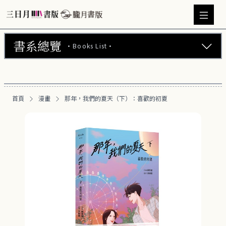
書系總覽
·Books List·
三日月書版 (675)
朧月書版 (275)
首頁
漫畫
那年，我們的夏天（下）：喜歡的初夏
漫畫 (56)
周邊商品 (260)