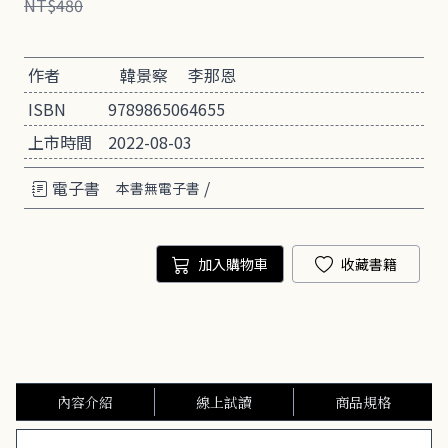
NT$480
作者
韓景察
李那恩
ISBN
9789865064655
上市時間
2022-08-03
電子書
/
本書無電子書
加入購物車
收藏書籍
內容介紹
線上試讀
商品規格