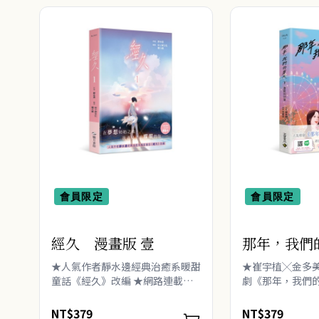
會員限定
會員限定
經久 漫畫版 壹
那年，我們
（下）：喜
★人氣作者靜水邊經典治癒系暖甜
★崔宇植╳金多
童話《經久》改編 ★網路連載人
劇《那年，我們
氣直破65億！ ★這是拳擊少年╳
★細說發生在那
芭蕾舞少年的熱情與溫柔、夢想與
戀，重溫怦然心
NT$379
NT$379