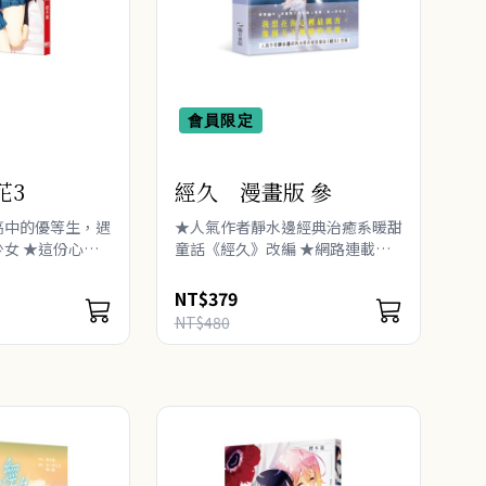
會員限定
花3
經久 漫畫版 參
高中的優等生，遇
★人氣作者靜水邊經典治癒系暖甜
女 ★這份心
童話《經久》改編 ★網路連載人
錯—— ★美麗又
氣直破65億！ ★拳擊少年╳芭蕾
校園百合物語 凪
舞少年的動人青春，第一季完結！
NT$379
說出「喜歡」兩個
★我想在你心裡最厲害，像個天下
NT$480
無敵的英雄。 我希望你..