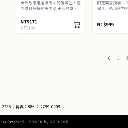
定套書】：
★因故考進落後高中的優等生，遇
限定套書獨享： 
到體弱多病的美少女 ★我討厭
畫 2. PVC學生證
妳，所以我要喜歡上妳！ ★美麗
膠捲書籤*..
又令人怦然心動的校園百合物語
NT$171
NT$999
凪紗在不情不願下就讀的私立高中
NT$190
裡， 邂逅了病弱少女――茉白..
1
-2788
傳真：886-2-2799-0909
ts Reserved.
POWER by
OZCHAMP