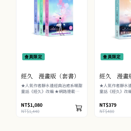
會員限定
會員限定
經久 漫畫版（套書）
經久 漫畫
★人氣作者靜水邊經典治癒系暖甜
★人氣作者靜水
童話《經久》改編 ★網路連載人
童話《經久》改編
氣直破65億！ ★拳擊少年╳芭蕾
氣直破65億！ 
舞少年的動人青春，第一季完結！
舞少年暖甜動人
NT$1,080
NT$379
★這是拳擊少年╳芭蕾舞少年的熱
★以後，我都會
NT$1,440
NT$480
情與溫柔、夢想與成長、生活與愛
棒的—&md..
情的人生舞..