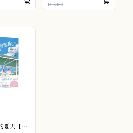
，收錄成書版獨家
動的青春悸動 崔雄跟延秀初次
NT$460
見..
的夏天【限