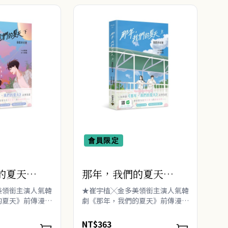
會員限定
的夏天
那年，我們的夏天
歡的初夏
（上）：喜歡的初夏
美領銜主演人氣韓
★崔宇植╳金多美領銜主演人氣韓
的夏天》前傳漫畫
劇《那年，我們的夏天》前傳漫畫
年夏天的酸甜初
★細說發生在那年夏天的酸甜初戀
動的青春悸動——
—— ★精美全彩印刷，重溫怦然心
NT$363