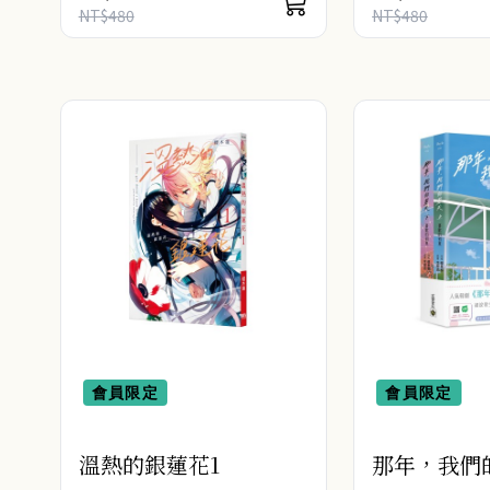
成長、生活與愛情的人生舞台──
★精美全彩印刷
NT$480
NT$480
★在夢想初始之地，我遇見了最耀
番外 ..
眼的你──..
會員限定
會員限定
溫熱的銀蓮花1
那年，我們