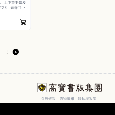
喜歡的初夏
1. 上下集本體漫
*2 3. 青春回憶
2
3
4
會員條款
購物須知
隱私權政策