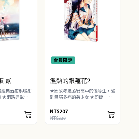
會員限定
版 貳
溫熱的銀蓮花2
邊經典治癒系暖甜
★因故考進落後高中的優等生，遇
 ★網路連載人
到體弱多病的美少女 ★即使「喜
★拳擊少年╳芭蕾
歡」上妳，我還是不明白── ★
的追夢之旅──
美麗又令人怦然心動的校園百合物
NT$207
陪著你。 你是最
語 凪紗對茉白的感情 從「討厭」
NT$230
變成了「喜歡」。 可是..