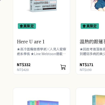
會員限定
會員限定
Here U are 1
溫熱的銀蓮
★高冷面癱傲嬌學弟╳人見人愛療
★因故考進落後
癒系學長 ★Line Webtoon連載評
到體弱多病的美少
分高達9.82！人氣網路漫畫家D君
意，是否能相互交
獻上可愛溫馨的校園BL漫畫 ★只
令人怦然心動的
NT$332
NT$171
要我們再次相遇，就有可能互相靠
紗終於能對茉白
NT$420
NT$190
近！ ★明明覺得他是個沒禮..
字，..